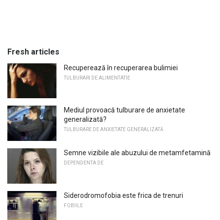
Fresh articles
Recuperează în recuperarea bulimiei
TULBURARI DE ALIMENTATIE
Mediul provoacă tulburare de anxietate
generalizată?
TULBURARE DE ANXIETATE GENERALIZATĂ
Semne vizibile ale abuzului de metamfetamină
DEPENDENTA DE
Siderodromofobia este frica de trenuri
FOBIILE