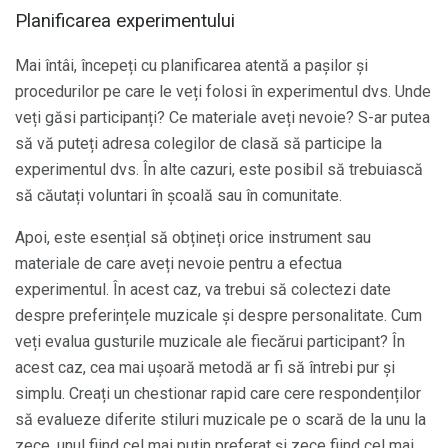
Planificarea experimentului
Mai întâi, începeți cu planificarea atentă a pașilor și
procedurilor pe care le veți folosi în experimentul dvs. Unde
veți găsi participanți? Ce materiale aveți nevoie? S-ar putea
să vă puteți adresa colegilor de clasă să participe la
experimentul dvs. În alte cazuri, este posibil să trebuiască
să căutați voluntari în școală sau în comunitate.
Apoi, este esențial să obțineți orice instrument sau
materiale de care aveți nevoie pentru a efectua
experimentul. În acest caz, va trebui să colectezi date
despre preferințele muzicale și despre personalitate. Cum
veți evalua gusturile muzicale ale fiecărui participant? În
acest caz, cea mai ușoară metodă ar fi să întrebi pur și
simplu. Creați un chestionar rapid care cere respondenților
să evalueze diferite stiluri muzicale pe o scară de la unu la
zece, unul fiind cel mai puțin preferat și zece fiind cel mai