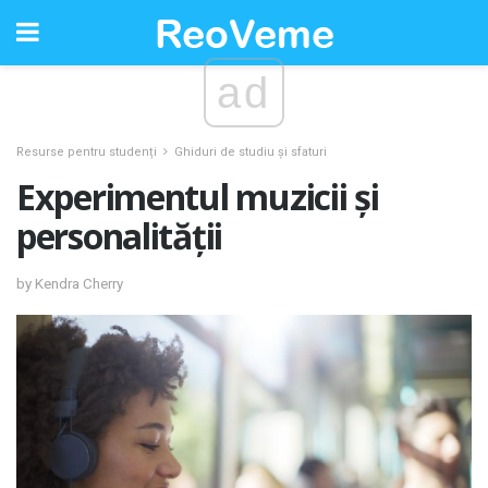
ad
Resurse pentru studenți
Ghiduri de studiu și sfaturi
Experimentul muzicii și
personalității
by Kendra Cherry