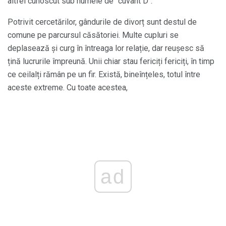
altfel cunoscut sub numele de "cuvânt D".
Potrivit cercetărilor, gândurile de divorț sunt destul de
comune pe parcursul căsătoriei. Multe cupluri se
deplasează și curg în întreaga lor relație, dar reușesc să
țină lucrurile împreună. Unii chiar stau fericiți fericiți, în timp
ce ceilalți rămân pe un fir. Există, bineînțeles, totul între
aceste extreme. Cu toate acestea,
ad