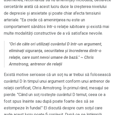
cercetările arată că acest lucru duce la creșterea nivelului
de depresie și anxietate și poate chiar afecta tensiunii
arteriale. "Ea crede că amenințarea nu este un
comportament sănătos într-o relație iubitoare și există mai
multe modalități constructive de a vă satisface nevoile.
"Ori de câte ori utilizați cuvântul D într-un argument,
eliminați siguranța, securitatea și încrederea dintr-o
relație, care sunt nevoi umane de bază." ~ Chris
Armstrong, antrenor de relații
Există motive serioase că un soț nu ar trebui să folosească
cuvântul D în timpul unui argument conform unui antrenor de
relații certificat, Chris Armstrong. În primul rând, mesajul se
pierde. "Când un soț rostește cuvântul D temut, ceea ce a
fost spus înainte sau după poate foarte des să se
estompeze în fundal." El discută despre cum soțul care
aude acest lucru poate fi copleșit. După ce se întâmplă