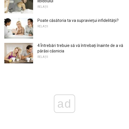
libidoului
RELAŢII
Poate căsătoria ta va supraviețui infidelității?
RELAŢII
4 Întrebări trebuie să vă întrebați înainte de a vă
părăsi căsnicia
RELAŢII
ad