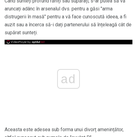
Când sunteți profund răniți sau supărați, s-ar putea să vă
aruncați adânc în arsenalul dvs. pentru a găsi "arma
distrugerii în masă" pentru a vă face cunoscută ideea, a fi
auzit sau a încerca să-i dați partenerului să înțeleagă cât de
supărat sunteți.
ad
Aceasta este adesea sub forma unui divorț amenințător,