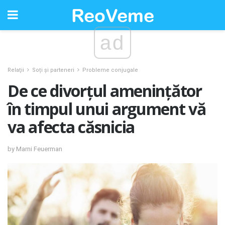
ad
Relaţii
Soți și parteneri
Probleme conjugale
De ce divorțul amenințător
în timpul unui argument vă
va afecta căsnicia
by Marni Feuerman