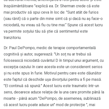
înspăimântătoare "explică ea. Dr. Sherman crede că este
mai productiv să spui ceva în loc de: "Sunt atât de furios
(sau rănit) că o parte din mine simt că și dacă nu aș face-o
niciodată, nu vreau să fiu cu tine mai.“ Spune că acest lucru
va permite soțului tău să știe că sentimentul este
tranzitoriu.
Dr. Paul DePompo, medic de terapie comportamentală
cognitivă și autor, sugerează: "Un soț nu ar trebui să
folosească niciodată cuvântul D în timpul unui argument, cu
excepția cazului în care acesta este un considerent serios
și nu este spus în furie. Motivul pentru care este dăunător
este faptul că deschide ușa divorțului pentru a fi pe masă.
"El continuă să spună:" Acest lucru este traumatic într-un
sens, deoarece aduce relația de la una care promite până la
moarte - până acum "DePompo, de asemenea, subliniază
că acest lucru poate aduce un" mod de protecție ", mai