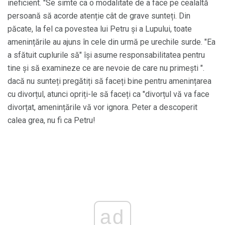
ineficient. "Se simte ca o modalitate de a face pe cealaltă
persoană să acorde atenție cât de grave sunteți. Din
păcate, la fel ca povestea lui Petru și a Lupului, toate
amenințările au ajuns în cele din urmă pe urechile surde. "Ea
a sfătuit cuplurile să" își asume responsabilitatea pentru
tine și să examineze ce are nevoie de care nu primești ".
dacă nu sunteți pregătiți să faceți bine pentru amenințarea
cu divorțul, atunci opriți-le să faceți ca "divorțul vă va face
divorțat, amenințările vă vor ignora. Peter a descoperit
calea grea, nu fi ca Petru!
ad