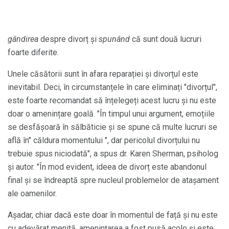
gândirea
despre divorț și
spunând
că sunt două lucruri
foarte diferite.
Unele căsătorii sunt în afara reparației și divorțul este
inevitabil. Deci, în circumstanțele în care eliminați "divorțul",
este foarte recomandat să înțelegeți acest lucru și nu este
doar o amenințare goală. "În timpul unui argument, emoțiile
se desfășoară în sălbăticie și se spune că multe lucruri se
află în" căldura momentului ", dar pericolul divorțului nu
trebuie spus niciodată", a spus dr. Karen Sherman, psiholog
și autor. "În mod evident, ideea de divorț este abandonul
final și se îndreaptă spre nucleul problemelor de atașament
ale oamenilor.
Așadar, chiar dacă este doar în momentul de față și nu este
cu adevărat menită, amenințarea a fost pusă acolo și este