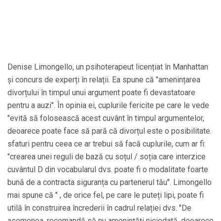
Denise Limongello, un psihoterapeut licențiat în Manhattan
și concurs de experți în relații. Ea spune că "amenințarea
divorțului în timpul unui argument poate fi devastatoare
pentru a auzi". În opinia ei, cuplurile fericite pe care le vede
"evită să folosească acest cuvânt în timpul argumentelor,
deoarece poate face să pară că divorțul este o posibilitate.
sfaturi pentru ceea ce ar trebui să facă cuplurile, cum ar fi:
"crearea unei reguli de bază cu soțul / soția care interzice
cuvântul D din vocabularul dvs. poate fi o modalitate foarte
bună de a contracta siguranța cu partenerul tău". Limongello
mai spune că " , de orice fel, pe care le puteți lipi, poate fi
utilă în construirea încrederii în cadrul relației dvs. "De
asemenea, recomandă să nu amenințăți niciodată, deoarece