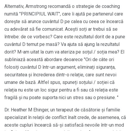
Alternativ, Armstrong recomandă o strategie de coaching
numită "PRINCIPIUL WAIT", care îi ajută pe partenerul care
dorește să arunce cuvântul D pe calea cu ceea ce încearcă
cu adevărat să fie comunicat. Acești soți ar trebui să se
întrebe: de ce vorbesc? Care este rezultatul dorit de a pune
cuvântul D temut pe masă? Va ajuta să ajung la rezultatul
dorit? M-am uitat la cum va ateriza pe soțul / soția mea? El
subliniază această abordare deoarece "Ori de câte ori
folosiți cuvântul D într-un argument, eliminați siguranța,
securitatea și încrederea dintr-o relație, care sunt nevoi
umane de bază. Altfel spus, spuneți soțului / soției că
relația nu este un loc sigur pentru a fi sau că relația este
fragilă și nu poate suporta nici un stres sau o presiune. "
Dr. Heather M Ehinger, un terapeut de căsătorie și familie
specializat în relații de conflict înalt crede, de asemenea, că
aceste cupluri încearcă să-și satisfacă nevoile într-un mod