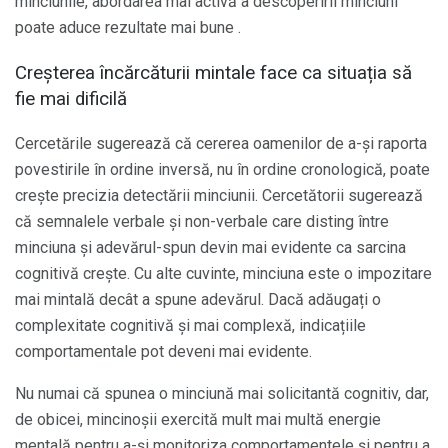
minciunile, abordarea mai activă a descoperirii minciuni
poate aduce rezultate mai bune .
Creșterea încărcăturii mintale face ca situația să
fie mai dificilă
Cercetările sugerează că cererea oamenilor de a-și raporta
povestirile în ordine inversă, nu în ordine cronologică, poate
crește precizia detectării minciunii. Cercetătorii sugerează
că semnalele verbale și non-verbale care disting între
minciuna și adevărul-spun devin mai evidente ca sarcina
cognitivă crește. Cu alte cuvinte, minciuna este o impozitare
mai mintală decât a spune adevărul. Dacă adăugați o
complexitate cognitivă și mai complexă, indicațiile
comportamentale pot deveni mai evidente.
Nu numai că spunea o minciună mai solicitantă cognitiv, dar,
de obicei, mincinoșii exercită mult mai multă energie
mentală pentru a-și monitoriza comportamentele și pentru a