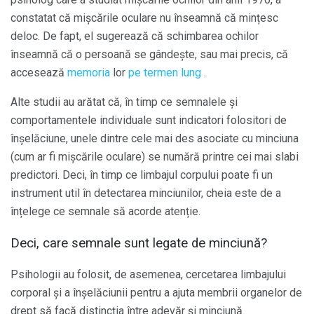
constatat că mișcările oculare nu înseamnă că mințesc
deloc. De fapt, el sugerează că schimbarea ochilor
înseamnă că o persoană se gândește, sau mai precis, că
accesează
memoria
lor
pe termen lung
.
Alte studii au arătat că, în timp ce semnalele și
comportamentele individuale sunt indicatori folositori de
înșelăciune, unele dintre cele mai des asociate cu minciuna
(cum ar fi mișcările oculare) se numără printre cei mai slabi
predictori. Deci, în timp ce limbajul corpului poate fi un
instrument util în detectarea minciunilor, cheia este de a
înțelege ce semnale să acorde atenție.
Deci, care semnale sunt legate de minciună?
Psihologii au folosit, de asemenea, cercetarea limbajului
corporal și a înșelăciunii pentru a ajuta membrii organelor de
drept să facă distincția între adevăr și minciună.