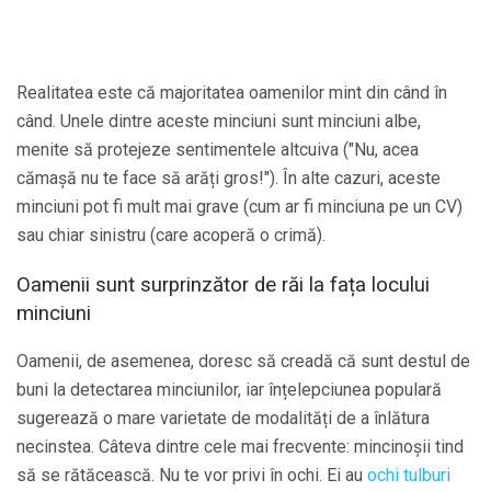
Realitatea este că majoritatea oamenilor mint din când în
când. Unele dintre aceste minciuni sunt minciuni albe,
menite să protejeze sentimentele altcuiva ("Nu, acea
cămașă nu te face să arăți gros!"). În alte cazuri, aceste
minciuni pot fi mult mai grave (cum ar fi minciuna pe un CV)
sau chiar sinistru (care acoperă o crimă).
Oamenii sunt surprinzător de răi la fața locului
minciuni
Oamenii, de asemenea, doresc să creadă că sunt destul de
buni la detectarea minciunilor, iar înțelepciunea populară
sugerează o mare varietate de modalități de a înlătura
necinstea. Câteva dintre cele mai frecvente: mincinoșii tind
să se rătăcească. Nu te vor privi în ochi. Ei au
ochi tulburi