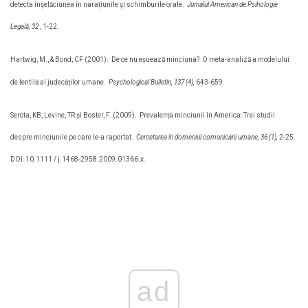
detecta înșelăciunea în narațiunile și schimburile orale.
Jurnalul American de Psihologie
Legală, 32
, 1-22.
Hartwig, M., & Bond, CF (2001).
De ce nu eșuează minciuna?
O meta-analiză a modelului
de lentilă al judecăților umane.
Psychological Bulletin, 137 (4),
643-659.
Serota, KB, Levine, TR și Boster, F. (2009).
Prevalența minciunii în America: Trei studii
despre minciunile pe care le-a raportat.
Cercetarea în domeniul comunicării umane, 36 (1),
2-25.
DOI: 10.1111 / j.1468-2958.2009.01366.x.
ad