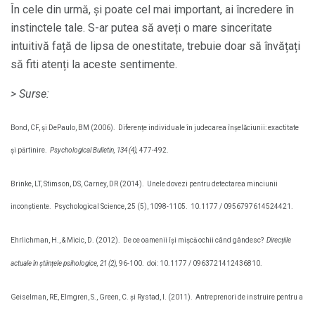
În cele din urmă, și poate cel mai important, ai încredere în
instinctele tale. S-ar putea să aveți o mare sinceritate
intuitivă față de lipsa de onestitate, trebuie doar să învățați
să fiti atenți la aceste sentimente.
> Surse:
Bond, CF, și DePaulo, BM (2006).
Diferențe individuale în judecarea înșelăciunii: exactitate
și părtinire.
Psychological Bulletin, 134 (4),
477-492.
Brinke, LT, Stimson, DS, Carney, DR (2014).
Unele dovezi pentru detectarea minciunii
inconștiente.
Psychological Science, 25 (5), 1098-1105.
10.1177 / 0956797614524421.
Ehrlichman, H., & Micic, D. (2012).
De ce oamenii își mișcă ochii când gândesc?
Direcțiile
actuale în științele psihologice, 21 (2),
96-100.
doi: 10.1177 / 0963721412436810.
Geiselman, RE, Elmgren, S., Green, C. și Rystad, I. (2011).
Antreprenori de instruire pentru a