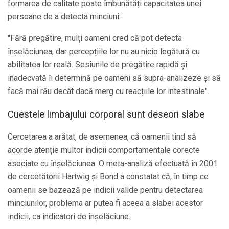
formarea de calitate poate îmbunătăți capacitatea unei
persoane de a detecta minciuni:
"Fără pregătire, mulți oameni cred că pot detecta
înșelăciunea, dar percepțiile lor nu au nicio legătură cu
abilitatea lor reală. Sesiunile de pregătire rapidă și
inadecvată îi determină pe oameni să supra-analizeze și să
facă mai rău decât dacă merg cu reacțiile lor intestinale".
Cuestele limbajului corporal sunt deseori slabe
Cercetarea a arătat, de asemenea, că oamenii tind să
acorde atenție multor indicii comportamentale corecte
asociate cu înșelăciunea. O meta-analiză efectuată în 2001
de cercetătorii Hartwig și Bond a constatat că, în timp ce
oamenii se bazează pe indicii valide pentru detectarea
minciunilor, problema ar putea fi aceea a slabei acestor
indicii, ca indicatori de înșelăciune.