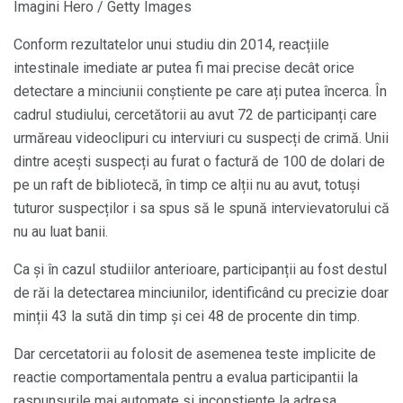
Imagini Hero / Getty Images
Conform rezultatelor unui studiu din 2014, reacțiile
intestinale imediate ar putea fi mai precise decât orice
detectare a minciunii conștiente pe care ați putea încerca. În
cadrul studiului, cercetătorii au avut 72 de participanți care
urmăreau videoclipuri cu interviuri cu suspecți de crimă. Unii
dintre acești suspecți au furat o factură de 100 de dolari de
pe un raft de bibliotecă, în timp ce alții nu au avut, totuși
tuturor suspecților i sa spus să le spună intervievatorului că
nu au luat banii.
Ca și în cazul studiilor anterioare, participanții au fost destul
de răi la detectarea minciunilor, identificând cu precizie doar
minții 43 la sută din timp și cei 48 de procente din timp.
Dar cercetatorii au folosit de asemenea teste implicite de
reactie comportamentala pentru a evalua participantii la
raspunsurile mai automate si inconstiente la adresa