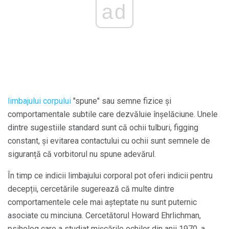
ad
limbajului corpului
"spune" sau semne fizice și
comportamentale subtile care dezvăluie înșelăciune. Unele
dintre sugestiile standard sunt că ochii tulburi, figging
constant, și evitarea contactului cu ochii sunt semnele de
siguranță că vorbitorul nu spune adevărul.
În timp ce indicii limbajului corporal pot oferi indicii pentru
decepții, cercetările sugerează că multe dintre
comportamentele cele mai așteptate nu sunt puternic
asociate cu minciuna. Cercetătorul Howard Ehrlichman,
psiholog care a studiat mișcările ochilor din anii 1970, a