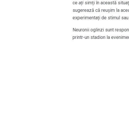
ce
ați
simți în această situa
sugerează că reușim la aceas
experimentați de stimul sa
Neuronii oglinzi sunt respon
printr-un stadion la evenimen