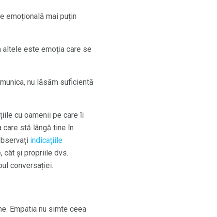
ate emoțională mai puțin
n altele este emoția care se
omunica, nu lăsăm suficientă
iile cu oamenii pe care îi
a care stă lângă tine în
 Observați
indicațiile
 cât și propriile dvs.
pul conversației.
ne. Empatia nu simte ceea