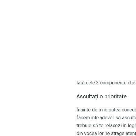
Iată cele 3 componente cheie 
Ascultați o prioritate
Înainte de a ne putea conec
facem într-adevăr să ascultă
trebuie să te relaxezi în le
din vocea lor ne atrage aten