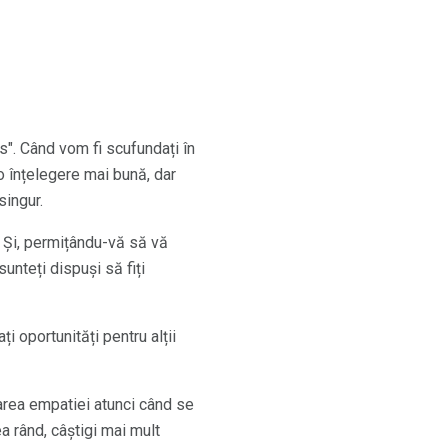
". Când vom fi scufundați în
 o înțelegere mai bună, dar
singur.
 Și, permițându-vă să vă
sunteți dispuși să fiți
ți oportunități pentru alții
oarea empatiei atunci când se
ea rând, câștigi mai mult