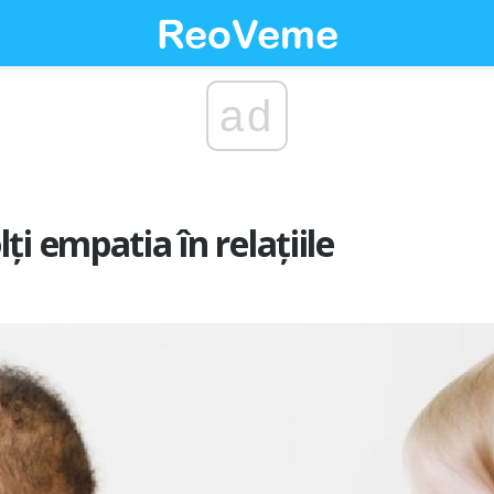
ad
i empatia în relațiile