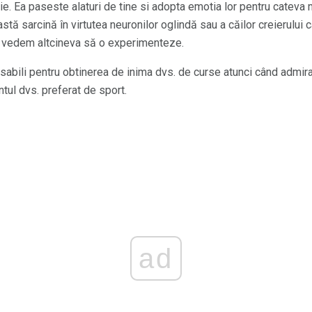
ție. Ea paseste alaturi de tine si adopta emotia lor pentru catev
tă sarcină în virtutea neuronilor oglindă sau a căilor creierului
u vedem altcineva să o experimenteze.
sabili pentru obtinerea de inima dvs. de curse atunci când admiraț
tul dvs. preferat de sport.
ad