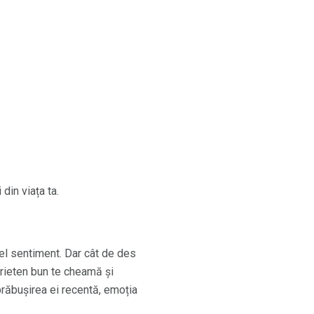
din viața ta.
el sentiment. Dar cât de des
prieten bun te cheamă și
prăbușirea ei recentă, emoția