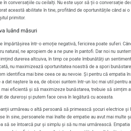
 în conversațiile cu ceilalți. Nu este ușor să ții o conversație d
at această abilitate în tine, profitând de oportunitățile când ai o
itul primitor.
iva luând măsuri
împărtășirea într-o emoție negativă, fericirea poate suferi. Cân
u natural, ne apropiem de a ne pune în pantofi. Dar noi nu suntem 
simțind durerea altcuiva, în timp ce poate îmbunătăți un sentiment
ată, nu maximizează oportunitatea noastră de a spori bunăstarea.
em identifica mai bine ceea ce au nevoie. Și pentru că empatia
re a dat naștere la ea, de obicei suntem într-un loc mai util pentru a
 mai eficientă și să maximizeze bunăstarea, trebuie să simțim at
t de dureroși și putem face ceva în legătură cu aceasta.
ipanții urmăreau o altă persoană să primească șocuri electrice și l
ase în sine, persoanele mai înalte de empatie au avut mai multe șa
tea să se întoarcă pur și simplu și să nu mai urmărească. Empatia