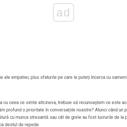
ad
ale empatiei, plus sfaturile pe care le puteți încerca cu oamenii 
ta cu ceea ce simte altcineva, trebuie să recunoaștem ce este ac
m profund o prioritate în conversațiile noastre? Atunci când un 
gătură cu munca stresantă sau cât de grele au fost lucrurile de la 
ția destul de repede.