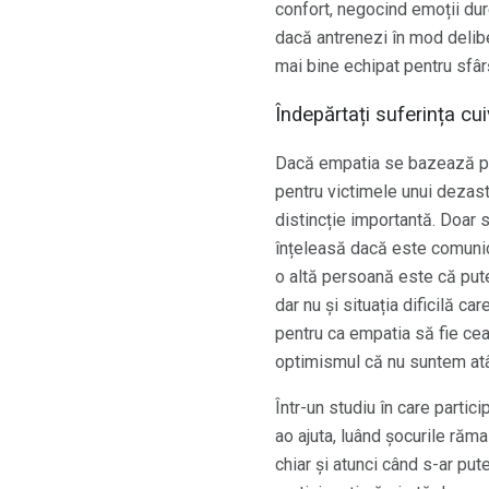
confort, negocind emoții dure
dacă antrenezi în mod deliber
mai bine echipat pentru sfârș
Îndepărtați suferința cu
Dacă empatia se bazează pe 
pentru victimele unui dezastr
distincție importantă. Doar 
înțeleasă dacă este comunic
o altă persoană este că put
dar nu și situația dificilă ca
pentru ca empatia să fie cea
optimismul că nu suntem atâ
Într-un studiu în care partic
ao ajuta, luând șocurile răm
chiar și atunci când s-ar pu