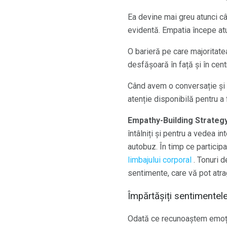
Ea devine mai greu atunci câ
evidentă. Empatia începe atu
O barieră pe care majoritate
desfășoară în față și în centr
Când avem o conversație și 
atenție disponibilă pentru a
Empathy-Building Strategy
întâlniți și pentru a vedea in
autobuz. În timp ce particip
limbajului corporal
. Tonuri d
sentimente, care vă pot atrag
Împărtășiți sentimentele
Odată ce recunoaștem emoți