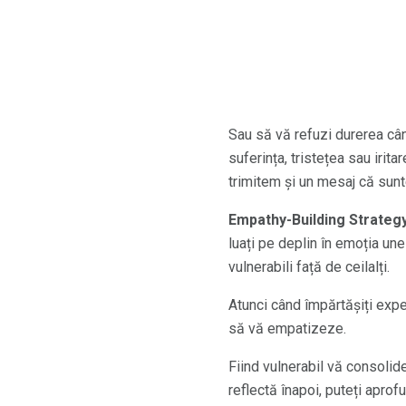
Sau să vă refuzi durerea cân
suferința, tristețea sau irit
trimitem și un mesaj că sun
Empathy-Building Strategy
luați pe deplin în emoția unei
vulnerabili față de ceilalți.
Atunci când împărtășiți exper
să vă empatizeze.
Fiind vulnerabil vă consolid
reflectă înapoi, puteți aprof