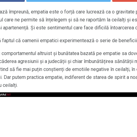
ează împreună, empatia este o forță care lucrează ca o gravitate 
 care ne permite să înțelegem și să ne raportăm la ceilalți și e
și apartenență. Și este sentimentul care face dificilă întoarcerea oc
ză faptul că oamenii empatici experimentează o serie de beneficii 
 comportamentul altruist și bunătatea bazată pe empatie sa dove
, scăderea agresiunii și a judecății și chiar îmbunătățirea sănătății 
tind să fie mai puțin conștienți de emotiile negative în ceilalți, în
ci. Dar putem practica empatie, indiferent de starea de spirit a noa
ceilalți.