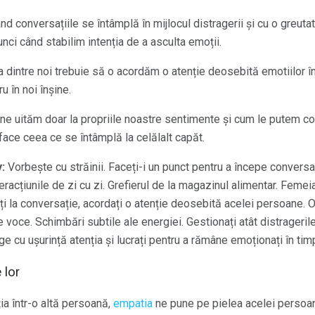
nd conversațiile se întâmplă în mijlocul distragerii și cu o greut
nci când stabilim intenția de a asculta emoții.
a dintre noi trebuie să o acordăm o atenție deosebită emotiilor î
u în noi înșine.
ne uităm doar la propriile noastre sentimente și cum le putem c
 face ceea ce se întâmplă la celălalt capăt.
:
Vorbește cu străinii. Faceți-i un punct pentru a începe conversaț
teracțiunile de zi cu zi. Grefierul de la magazinul alimentar. Femei
ați la conversație, acordați o atenție deosebită acelei persoane.
e voce. Schimbări subtile ale energiei. Gestionați atât distragerile,
e cu ușurință atenția și lucrați pentru a rămâne emoționați în tim
 lor
a într-o altă persoană,
empatia
ne pune pe pielea acelei persoa