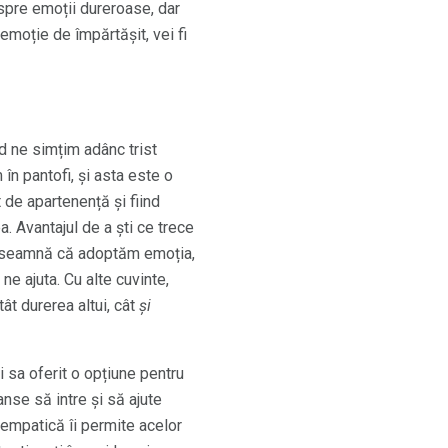
espre emoții dureroase, dar
 emoție de împărtășit, vei fi
d ne simțim adânc trist
în pantofi, și asta este o
 de apartenență și fiind
 Avantajul de a ști ce trece
 înseamnă că adoptăm emoția,
 ne ajuta. Cu alte cuvinte,
ât durerea altui, cât
și
i sa oferit o opțiune pentru
nse să intre și să ajute
 empatică îi permite acelor