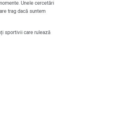
a momente. Unele cercetări
 care trag dacă suntem
i sportivii care rulează