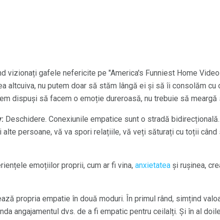
d vizionați gafele nefericite pe "America's Funniest Home Videos
area altcuiva, nu putem doar să stăm lângă ei și să îi consolăm cu
tem dispuși să facem o emoție dureroasă, nu trebuie să meargă 
:
Deschidere. Conexiunile empatice sunt o stradă bidirecțională.
 alte persoane, vă va spori relațiile, vă veți săturați cu toții când 
iențele emoțiilor proprii, cum ar fi vina,
anxietatea
și rușinea, crea
ează propria empatie în două moduri. În primul rând, simțind val
unda angajamentul dvs. de a fi empatic pentru ceilalți. Și în al doil