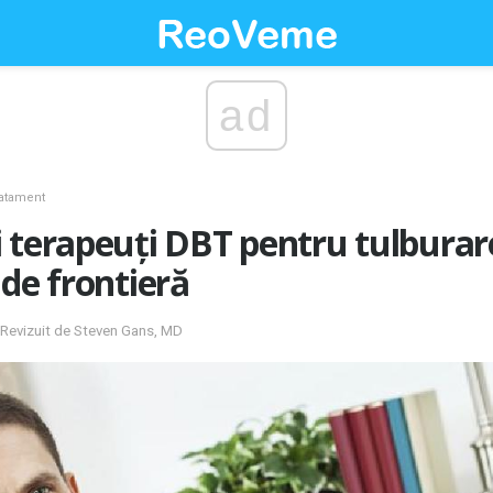
ad
atament
 terapeuți DBT pentru tulburar
 de frontieră
; Revizuit de Steven Gans, MD