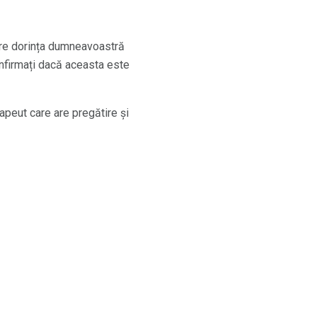
spre dorința dumneavoastră
onfirmați dacă aceasta este
apeut care are pregătire și