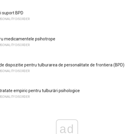
i suport BPD
RSONALITY DISORDER
tru medicamentele psihotrope
RSONALITY DISORDER
 de dispozitie pentru tulburarea de personalitate de frontiera (BPD)
RSONALITY DISORDER
ratate empiric pentru tulburări psihologice
RSONALITY DISORDER
ad