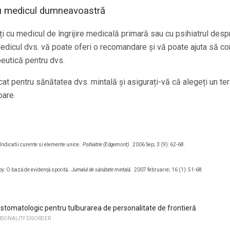
i cu medicul dumneavoastră
ți cu medicul de îngrijire medicală primară sau cu psihiatrul de
Medicul dvs. vă poate oferi o recomandare și vă poate ajuta să c
eutică pentru dvs.
cat pentru sănătatea dvs. mintală și asigurați-vă că alegeți un ter
oare.
ndicatii curente si elemente unice.
Psihiatrie (Edgemont).
2006 Sep; 3 (9): 62-68.
y: O bază de evidență sporită.
Jurnalul de sănătate mintală.
2007 februarie; 16 (1): 51-68.
stomatologic pentru tulburarea de personalitate de frontieră
RSONALITY DISORDER