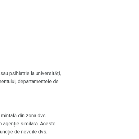
u psihiatrie la universități,
mentului, departamentele de
 mintală din zona dvs.
o agenție similară. Aceste
funcție de nevoile dvs.