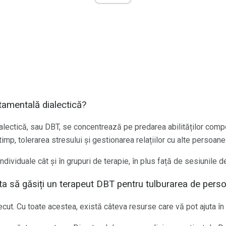
tamentală dialectică?
lectică, sau DBT, se concentrează pe predarea abilităților comp
 timp, tolerarea stresului și gestionarea relațiilor cu alte persoane
individuale cât și în grupuri de terapie, în plus față de sesiunile 
a să găsiți un terapeut DBT pentru tulburarea de person
recut. Cu toate acestea, există câteva resurse care vă pot ajuta în