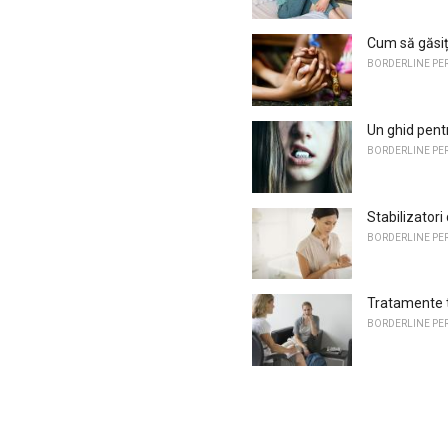
Cum să găsiț
BORDERLINE PE
Un ghid pen
BORDERLINE PE
Stabilizatori
BORDERLINE PE
Tratamente t
BORDERLINE PE