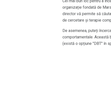
Cel mai bun loc pentru a înc
organizație fondată de Marsh
director vă permite să căuta
de cercetare și terapie comp
De asemenea, puteți încerca 
comportamentale. Această baz
(există o opțiune "DBT" în sp