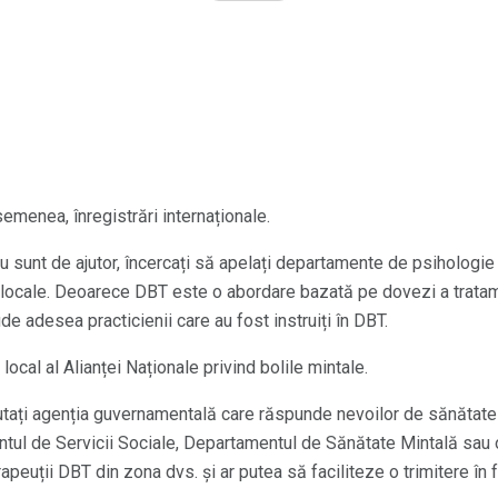
emenea, înregistrări internaționale.
sunt de ajutor, încercați să apelați departamente de psihologie sa
 locale. Deoarece DBT este o abordare bazată pe dovezi a trata
e adesea practicienii care au fost instruiți în DBT.
local al Alianței Naționale privind bolile mintale.
ăutați agenția guvernamentală care răspunde nevoilor de sănătate
tul de Servicii Sociale, Departamentul de Sănătate Mintală sau 
apeuții DBT din zona dvs. și ar putea să faciliteze o trimitere în 