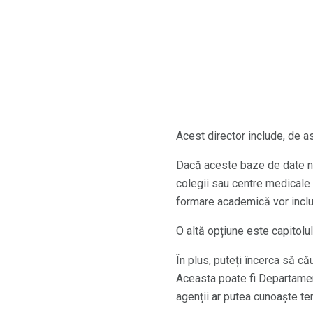
Acest director include, de as
Dacă aceste baze de date nu 
colegii sau centre medicale
formare academică vor includ
O altă opțiune este capitolul 
În plus, puteți încerca să c
Aceasta poate fi Departamen
agenții ar putea cunoaște ter