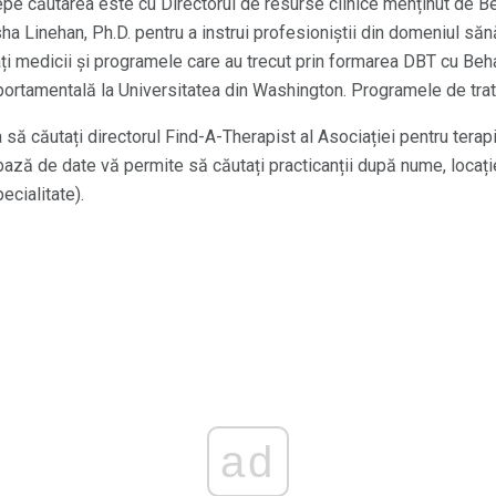
epe căutarea este cu Directorul de resurse clinice menținut de Be
a Linehan, Ph.D. pentru a instrui profesioniștii din domeniul sănă
ți medicii și programele care au trecut prin formarea DBT cu Beha
ortamentală la Universitatea din Washington. Programele de trata
să căutați directorul Find-A-Therapist al Asociației pentru terapi
ă de date vă permite să căutați practicanții după nume, locație,
ecialitate).
ad