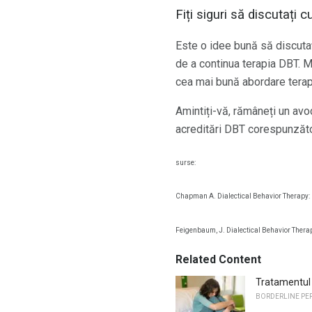
Fiți siguri să discutaț
Este o idee bună să discuta
de a continua terapia DBT. 
cea mai bună abordare terap
Amintiți-vă, rămâneți un avo
acreditări DBT corespunzăt
surse:
Chapman A. Dialectical Behavior Therapy: I
Feigenbaum, J. Dialectical Behavior Therap
Related Content
Tratamentul 
BORDERLINE PE