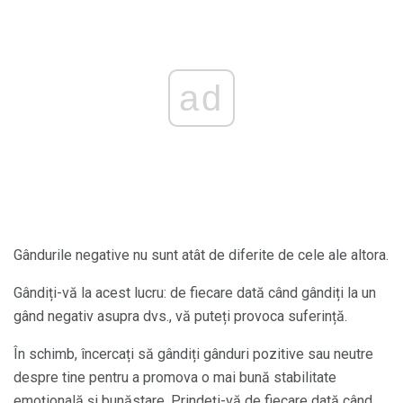
ad
Gândurile negative nu sunt atât de diferite de cele ale altora.
Gândiți-vă la acest lucru: de fiecare dată când gândiți la un
gând negativ asupra dvs., vă puteți provoca suferință.
În schimb, încercați să gândiți gânduri pozitive sau neutre
despre tine pentru a promova o mai bună stabilitate
emoțională și bunăstare. Prindeți-vă de fiecare dată când