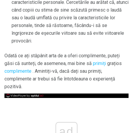
caracteristicile personale. Cercetările au arătat că, atunci
când copiii cu stima de sine scăzută primesc o laudă
sau o laudă umflată cu privire la caracteristicile lor
personale, tinde să răstoarne, făcându-i să se
îngrijoreze de eșecurile viitoare sau să evite viitoarele
provocări.
Odată ce ați stăpânit arta de a oferi complimente, puteți
găsi că sunteți, de asemenea, mai bine să
primiți
grațios
complimente
. Amintiți-vă, dacă dați sau primiți,
complimente ar trebui să fie întotdeauna o experiență
pozitivă.
ad