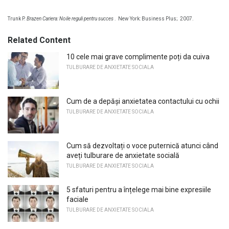
Trunk P.
Brazen Cariera: Noile reguli pentru succes
.
New York: Business Plus;
2007.
Related Content
10 cele mai grave complimente poți da cuiva
TULBURARE DE ANXIETATE SOCIALA
Cum de a depăși anxietatea contactului cu ochii
TULBURARE DE ANXIETATE SOCIALA
Cum să dezvoltați o voce puternică atunci când
aveți tulburare de anxietate socială
TULBURARE DE ANXIETATE SOCIALA
5 sfaturi pentru a înțelege mai bine expresiile
faciale
TULBURARE DE ANXIETATE SOCIALA