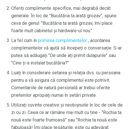
Oferiți complimente specifice, mai degrabă decât
generale. În loc de "Bucătăria ta arată grozav", spune
ceva de genul: "Bucătăria ta arată grozav, îmi place
foarte mult cabinetul și hardware-ul nou."
La fel cum în
primirea complimentelor
, acordarea
complimentelor vă ajută să începeți o conversație. S-ar
putea să adăugați "De unde ați primit dulapurile" sau
"Cine ți-a instalat bucătăria?"
Luați în considerare setarea și relația dvs. cu persoana
pentru a vă asigura că complimentul este potrivit.
Comentariile de natură personală ar trebui oferite
prietenilor apropiați numai în setări private.
Utilizați cuvinte creative și neobișnuite în loc de cele de
zi cu zi. Ceea ce ar rămâne mai mult cu tine - "Rochia ta
nouă este foarte frumoasă" sau "Rochia ta nouă este
fabuloasă! Îmi place țesăturile, este cu adevărat