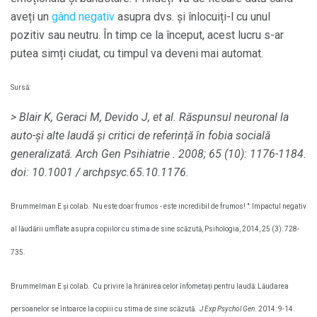
aveți un
gând negativ
asupra dvs. și înlocuiți-l cu unul
pozitiv sau neutru. În timp ce la început, acest lucru s-ar
putea simți ciudat, cu timpul va deveni mai automat.
Sursă:
> Blair K, Geraci M, Devido J, et al.
Răspunsul neuronal la
auto-și alte laudă și critici de referință în fobia socială
generalizată.
Arch Gen Psihiatrie
.
2008; 65 (10): 1176-1184.
doi: 10.1001 / archpsyc.65.10.1176.
Brummelman E și colab.
Nu este doar frumos - este incredibil de frumos! ": Impactul negativ
al lăudării umflate asupra copiilor cu stima de sine scăzută, Psihologia, 2014, 25 (3): 728-
735.
Brummelman E și colab.
Cu privire la hrănirea celor înfometați pentru laudă: Lăudarea
persoanelor se întoarce la copiii cu stima de sine scăzută.
J Exp Psychol Gen.
2014: 9-14.