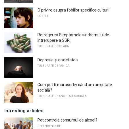
O privire asupra fobiilor specifice culturii
FOBIILE
Retragerea Simptomele sindromului de
întrerupere a SSRI
TULBURARE BIPOLARA
Depresia și anxietatea
TULBURARE DE PANICA
Cum pot fi mai asertiv când am anxietate
socială?
TULBURARE DE ANXIETATE SOCIALA
Intresting articles
Pot controla consumul de alcool?
DEPENDENTA DE