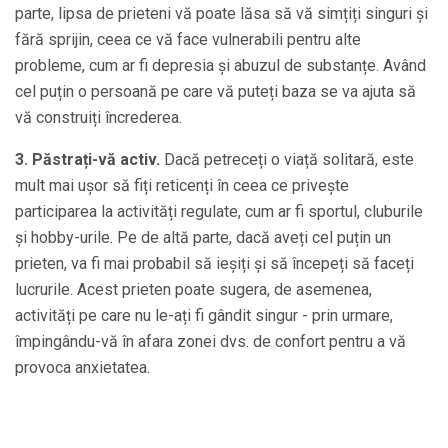
parte, lipsa de prieteni vă poate lăsa să vă simțiți singuri și
fără sprijin, ceea ce vă face vulnerabili pentru alte
probleme, cum ar fi depresia și abuzul de substanțe. Având
cel puțin o persoană pe care vă puteți baza se va ajuta să
vă construiți încrederea.
3.
Păstrați-vă activ.
Dacă petreceți o viață solitară, este
mult mai ușor să fiți reticenți în ceea ce privește
participarea la activități regulate, cum ar fi sportul, cluburile
și hobby-urile. Pe de altă parte, dacă aveți cel puțin un
prieten, va fi mai probabil să ieșiți și să începeți să faceți
lucrurile. Acest prieten poate sugera, de asemenea,
activități pe care nu le-ați fi gândit singur - prin urmare,
împingându-vă în afara zonei dvs. de confort pentru a vă
provoca anxietatea.