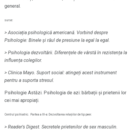
general.
surse:
> Asociația psihologică americană.
Vorbind despre
Psihologie: Binele și răul de presiune la egal la egal.
> Psihologia dezvoltării.
Diferențele de vârstă în rezistența la
influența colegilor.
> Clinica Mayo.
Suport social: atingeți acest instrument
pentru a suporta stresul.
Psihologie Astăzi. Psihologia de azi: bărbații și prietenii lor
cei mai apropiați.
Centrul psihiatric.
Partea a III-a: Dezvoltarea relațiilor de tip peer.
> Reader's Digest.
Secretele prietenilor de sex masculin.