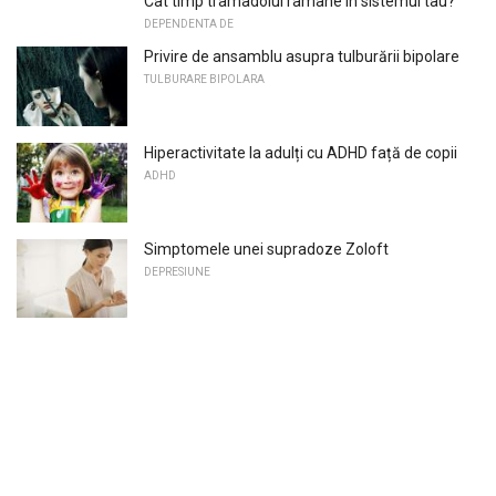
Cat timp tramadolul ramane in sistemul tau?
DEPENDENTA DE
Privire de ansamblu asupra tulburării bipolare
TULBURARE BIPOLARA
Hiperactivitate la adulți cu ADHD față de copii
ADHD
Simptomele unei supradoze Zoloft
DEPRESIUNE