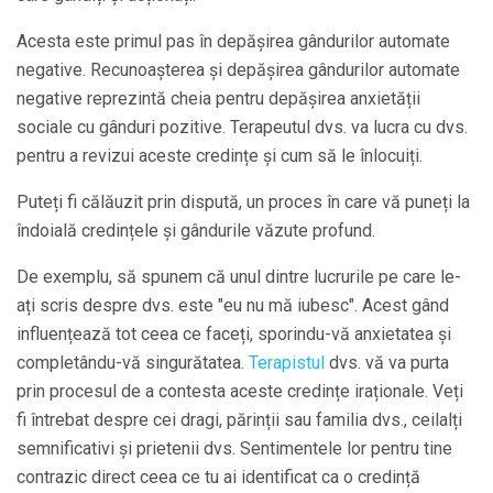
Acesta este primul pas în depășirea gândurilor automate
negative. Recunoașterea și depășirea gândurilor automate
negative reprezintă cheia pentru depășirea anxietății
sociale cu gânduri pozitive. Terapeutul dvs. va lucra cu dvs.
pentru a revizui aceste credințe și cum să le înlocuiți.
Puteți fi călăuzit prin dispută, un proces în care vă puneți la
îndoială credințele și gândurile văzute profund.
De exemplu, să spunem că unul dintre lucrurile pe care le-
ați scris despre dvs. este "eu nu mă iubesc". Acest gând
influențează tot ceea ce faceți, sporindu-vă anxietatea și
completându-vă singurătatea.
Terapistul
dvs. vă va purta
prin procesul de a contesta aceste credințe iraționale. Veți
fi întrebat despre cei dragi, părinții sau familia dvs., ceilalți
semnificativi și prietenii dvs. Sentimentele lor pentru tine
contrazic direct ceea ce tu ai identificat ca o credință