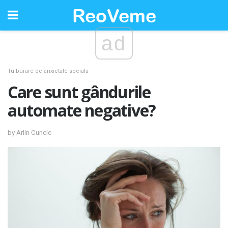
ad
Tulburare de anxietate sociala
Care sunt gândurile
automate negative?
by Arlin Cuncic