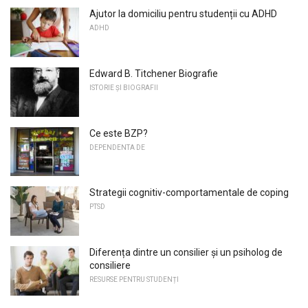
Ajutor la domiciliu pentru studenții cu ADHD
ADHD
Edward B. Titchener Biografie
ISTORIE ȘI BIOGRAFII
Ce este BZP?
DEPENDENTA DE
Strategii cognitiv-comportamentale de coping
PTSD
Diferența dintre un consilier și un psiholog de
consiliere
RESURSE PENTRU STUDENȚI