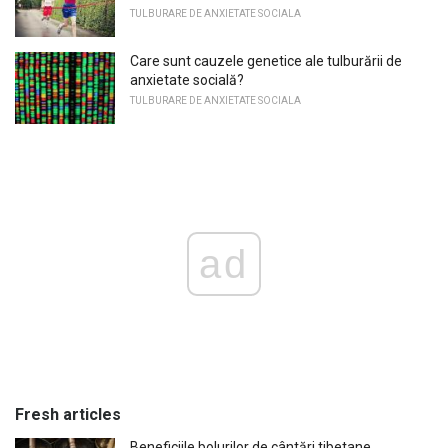
TULBURARE DE ANXIETATE SOCIALA
Care sunt cauzele genetice ale tulburării de
anxietate socială?
TULBURARE DE ANXIETATE SOCIALA
ad
Fresh articles
Beneficiile bolurilor de cântări tibetane