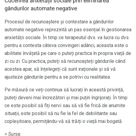
Cucerirea anxietății sociale prin eliminarea
gândurilor automate negative
Procesul de recunoaștere și contestare a gândurilor
automate negative reprezintă un pas esențial în gestionarea
anxietății sociale. În timp ce terapeutul dvs. va lucra cu dvs.
pentru a contesta câteva convingeri adânci, aceasta este o
abilitate învățată pe care o puteți practica în propria viață de
zi cu zi. Cu practica, puteți să recunoașteți gândurile când
acestea apar, să înțelegeți că sunt iraționale și să vă
ajusteze gândurile pentru a se potrivi cu realitatea.
Pe măsură ce veți continua să lucrați în această privință,
puteți deveni mai încrezători și mai puțin îngrijorați. În timp
ce este posibil să fiți nervi sau să vă fie frică de anumite
situații, este posibil să nu fie la fel de debilitante sau
copleșitoare, permițându-vă să trăiți o viață mai bogată.
> Sursa: