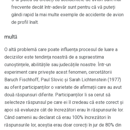
frecvente decât într-adevăr sunt pentru că vă puteți
gândi rapid la mai multe exemple de accidente de avion
de profil înalt.
multǎ
O altă problemă care poate influența procesul de luare a
deciziilor este tendința noastră de a supraestima
cunoștințele, abilitățile sau judecățile noastre. Într-un
experiment care privește acest fenomen, cercetătorii
Baruch Fischhoff, Paul Slovic și Sarah Lichtenstein (1977)
au oferit participanților o varietate de afirmații care au avut
două răspunsuri diferite. Participanților li sa cerut să
selecteze răspunsul pe care ei îl credeau că este corect și
apoi să evalueze cât de încrezători erau în răspunsurile lor.
Când oamenii au declarat că erau 100% încrezători în
răspunsurile lor, aceștia erau doar corecți în jur de 80% din