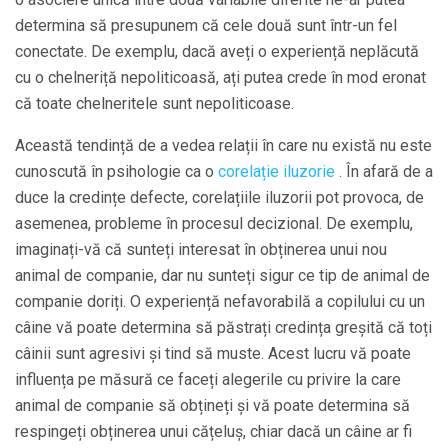
determina să presupunem că cele două sunt într-un fel
conectate. De exemplu, dacă aveți o experiență neplăcută
cu o chelneriță nepoliticoasă, ați putea crede în mod eronat
că toate chelneritele sunt nepoliticoase.
Această tendință de a vedea relații în care nu există nu este
cunoscută în psihologie ca o
corelație iluzorie
. În afară de a
duce la credințe defecte, corelațiile iluzorii pot provoca, de
asemenea, probleme în procesul decizional. De exemplu,
imaginați-vă că sunteți interesat în obținerea unui nou
animal de companie, dar nu sunteți sigur ce tip de animal de
companie doriți. O experiență nefavorabilă a copilului cu un
câine vă poate determina să păstrați credința greșită că toți
câinii sunt agresivi și tind să muste. Acest lucru vă poate
influența pe măsură ce faceți alegerile cu privire la care
animal de companie să obțineți și vă poate determina să
respingeți obținerea unui cățeluș, chiar dacă un câine ar fi