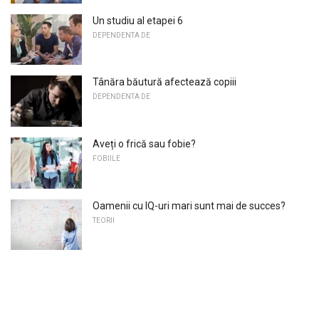
Un studiu al etapei 6
DEPENDENTA DE
Tânăra băutură afectează copiii
DEPENDENTA DE
Aveți o frică sau fobie?
FOBIILE
Oamenii cu IQ-uri mari sunt mai de succes?
TEORII