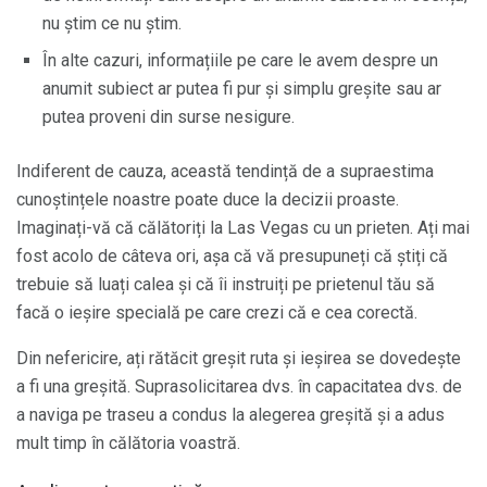
nu știm ce nu știm.
În alte cazuri, informațiile pe care le avem despre un
anumit subiect ar putea fi pur și simplu greșite sau ar
putea proveni din surse nesigure.
Indiferent de cauza, această tendință de a supraestima
cunoștințele noastre poate duce la decizii proaste.
Imaginați-vă că călătoriți la Las Vegas cu un prieten. Ați mai
fost acolo de câteva ori, așa că vă presupuneți că știți că
trebuie să luați calea și că îi instruiți pe prietenul tău să
facă o ieșire specială pe care crezi că e cea corectă.
Din nefericire, ați rătăcit greșit ruta și ieșirea se dovedește
a fi una greșită. Suprasolicitarea dvs. în capacitatea dvs. de
a naviga pe traseu a condus la alegerea greșită și a adus
mult timp în călătoria voastră.