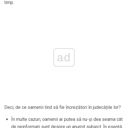
timp.
ad
Deci, de ce oamenii tind să fie încrezători în judecățile lor?
În multe cazuri, oamenii ar putea să nu-și dea seama cât
de neinformați sunt despre un anumit subiect. În esență,