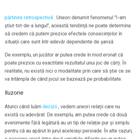
părtinire retrospectivă
. Uneori denumit fenomenul "I-am
știut-tot-de-a lungul", această tendință ne poate determina
să credem că putem prezice efectele consecințelor în
situații care sunt într-adevăr dependente de șansă.
De exemplu, un jucător ar putea crede în mod eronat că
poate prezice cu exactitate rezultatul unui joc de cărți. În
realitate, nu există nici o modalitate prin care să știe ce se
va întâmpla de când jocul se bazează pe probabilitate.
Iluzorie
Atunci când luăm
decizii
, vedem uneori relații care nu
există cu adevărat. De exemplu, am putea crede că două
evenimente fără legătură au un tip de relație pur și simplu
pentru că au apărut în jurul aceleiași perioade. În alte cazuri,
o asociere unică între două variabile diferite ne-ar putea