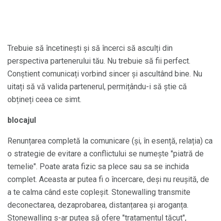
Trebuie să încetinești și să încerci să asculți din
perspectiva partenerului tău. Nu trebuie să fii perfect.
Conștient comunicați vorbind sincer și ascultând bine. Nu
uitați să vă valida partenerul, permițându-i să știe că
obțineți ceea ce simt.
blocajul
Renunțarea completă la comunicare (și, în esență, relația) ca
o strategie de evitare a conflictului se numește "piatră de
temelie". Poate arata fizic sa plece sau sa se inchida
complet. Aceasta ar putea fi o încercare, deși nu reușită, de
a te calma când este copleșit. Stonewalling transmite
deconectarea, dezaprobarea, distanțarea și aroganța.
Stonewalling s-ar putea să ofere "tratamentul tăcut",