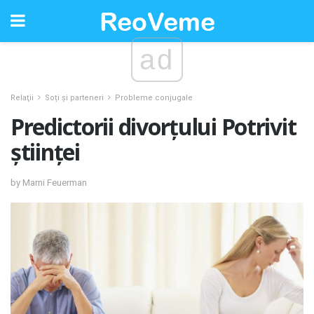
ad
Relaţii
Soți și parteneri
Probleme conjugale
Predictorii divorțului Potrivit
științei
by Marni Feuerman