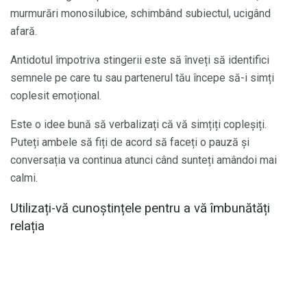
murmurări monosilubice, schimbând subiectul, ucigând
afară.
Antidotul împotriva stingerii este să înveți să identifici
semnele pe care tu sau partenerul tău începe să-i simți
coplesit emoțional.
Este o idee bună să verbalizați că vă simțiți copleșiți.
Puteți ambele să fiți de acord să faceți o pauză și
conversația va continua atunci când sunteți amândoi mai
calmi.
Utilizați-vă cunoștințele pentru a vă îmbunătăți
relația