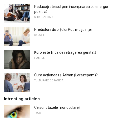
Reduceți stresul prin înconjurarea cu energie
pozitivă
SPIRITUALITATE
Predictorii divorțului Potrivit științei
RELAŢII
Koro este frica de retragerea genitală
FOBIILE
Cum acționează Ativan (Lorazepam)?
TULBURARE DE PANICA
Intresting articles
Ce sunt taxele monoculare?
TEORII