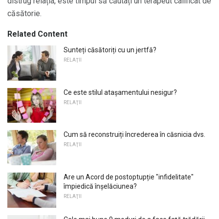
distrug relația, este timpul să căutați un terapeut calificat de
căsătorie.
Related Content
Sunteți căsătoriți cu un jertfă?
RELAŢII
Ce este stilul atașamentului nesigur?
RELAŢII
Cum să reconstruiți încrederea în căsnicia dvs.
RELAŢII
Are un Acord de postoptupție "infidelitate"
împiedică înșelăciunea?
RELAŢII