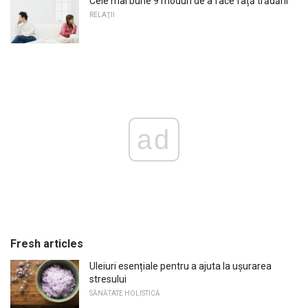
Cele mai bune 9 moduri de a face față trădării
RELAŢII
ad
Fresh articles
Uleiuri esențiale pentru a ajuta la ușurarea
stresului
SĂNĂTATE HOLISTICĂ