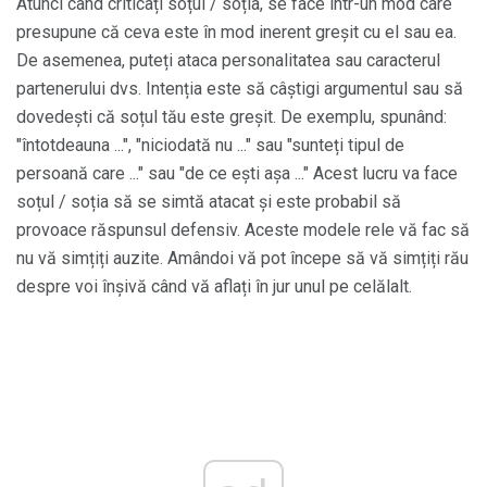
Atunci când criticați soțul / soția, se face într-un mod care
presupune că ceva este în mod inerent greșit cu el sau ea.
De asemenea, puteți ataca personalitatea sau caracterul
partenerului dvs. Intenția este să câștigi argumentul sau să
dovedești că soțul tău este greșit. De exemplu, spunând:
"întotdeauna ...", "niciodată nu ..." sau "sunteți tipul de
persoană care ..." sau "de ce ești așa ..." Acest lucru va face
soțul / soția să se simtă atacat și este probabil să
provoace răspunsul defensiv. Aceste modele rele vă fac să
nu vă simțiți auzite. Amândoi vă pot începe să vă simțiți rău
despre voi înșivă când vă aflați în jur unul pe celălalt.