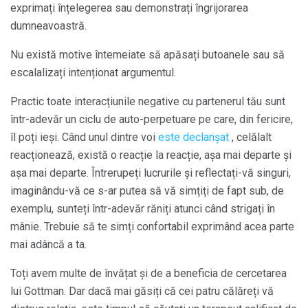
exprimați înțelegerea sau demonstrați îngrijorarea
dumneavoastră.
Nu există motive întemeiate să apăsați butoanele sau să
escalalizați intenționat argumentul.
Practic toate interacțiunile negative cu partenerul tău sunt
într-adevăr un ciclu de auto-perpetuare pe care, din fericire,
îl poți ieși. Când unul dintre voi
este declanșat
, celălalt
reacționează, există o reacție la reacție, așa mai departe și
așa mai departe. Întrerupeți lucrurile și reflectați-vă singuri,
imaginându-vă ce s-ar putea să vă simțiți de fapt sub, de
exemplu, sunteți într-adevăr răniți atunci când strigați în
mânie. Trebuie să te simți confortabil exprimând acea parte
mai adâncă a ta.
Toți avem multe de învățat și de a beneficia de cercetarea
lui Gottman. Dar dacă mai găsiți că cei patru călăreți vă