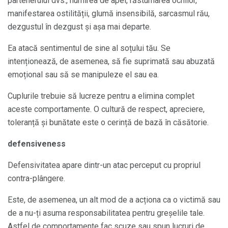
partenerului dvs., numirea de apel, răsturnarea ochilor,
manifestarea ostilității, glumă insensibilă, sarcasmul rău,
dezgustul în dezgust și așa mai departe.
Ea atacă sentimentul de sine al soțului tău. Se
intenționează, de asemenea, să fie suprimată sau abuzată
emoțional sau să se manipuleze el sau ea.
Cuplurile trebuie să lucreze pentru a elimina complet
aceste comportamente. O cultură de respect, apreciere,
toleranță și bunătate este o cerință de bază în căsătorie.
defensiveness
Defensivitatea apare dintr-un atac perceput cu propriul
contra-plângere.
Este, de asemenea, un alt mod de a acționa ca o victimă sau
de a nu-ți asuma responsabilitatea pentru greșelile tale.
Astfel de comportamente fac scuze sau spun lucruri de