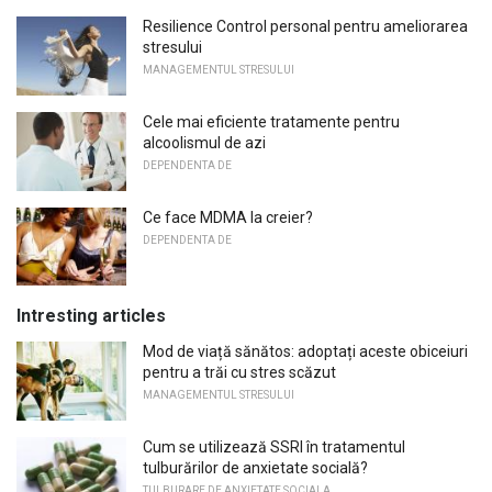
Resilience Control personal pentru ameliorarea
stresului
MANAGEMENTUL STRESULUI
Cele mai eficiente tratamente pentru
alcoolismul de azi
DEPENDENTA DE
Ce face MDMA la creier?
DEPENDENTA DE
Intresting articles
Mod de viață sănătos: adoptați aceste obiceiuri
pentru a trăi cu stres scăzut
MANAGEMENTUL STRESULUI
Cum se utilizează SSRI în tratamentul
tulburărilor de anxietate socială?
TULBURARE DE ANXIETATE SOCIALA