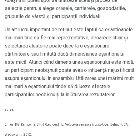
Aceștia ar putea apoi să utilizeze același proces de
selecție pentru a alege orașele, cartierele, gospodăriile,
grupurile de vârstă și participanții individuali.
Un alt lucru important de reținut este faptul că eșantioanele
mai mari tind să fie mai reprezentative, deoarece chiar și
selectarea aleatorie poate duce la o eșantionare
părtinitoare sau limitată dacă dimensiunea eșantionului
este mică. Atunci când dimensiunea eșantionului este mică,
un participant neobișnuit poate avea o influență nejustificată
asupra eșantionului în ansamblu. Utilizarea unei mărimi mult
mai mari a eșantionului tinde să dilueze efectele
participanților neobișnuiți la înlăturarea rezultatelor.
surse:
Elmes, DG, Kantowitz, BH, & Roediger, H L.
Metode de cercetare în psihologie.
Belmont, CA:
Wadsworth;
2012.