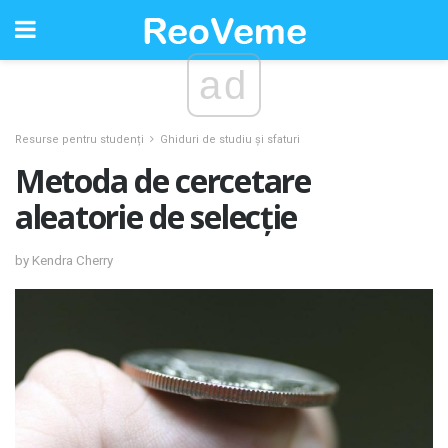
ad
Resurse pentru studenți
Ghiduri de studiu și sfaturi
Metoda de cercetare
aleatorie de selecție
by Kendra Cherry