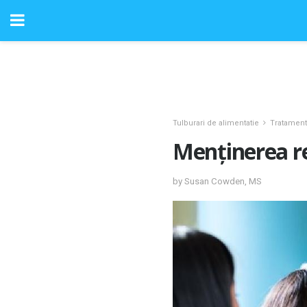
Tulburari de alimentatie
Tratament
Menținerea re
by Susan Cowden, MS