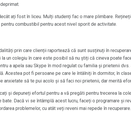
 deprimat.
 decât ați fost în liceu. Mulți studenți fac o mare plimbare. Rețineț
pentru combustibil pentru acest nivel sporit de activitate.
dalități prin care clienții raportează că sunt susținuți în recuper
la un colegiu în care este posibil să nu știți că cineva poate face
entru a apela sau Skype în mod regulat cu familia și prietenii dvs
ă. Acestea pot fi persoane pe care le întâlniți în dormitor, în clas
e anxietate să te pui acolo și să faci noi prietenii, dar merită efor
cați și depuneți efortul pentru a vă pregăti pentru trecerea la colegiu
 bate. Dacă vi se întâmplă acest lucru, faceți o programare și rev
ordarea problemelor, cu atât veți reveni mai repede în recuperare.