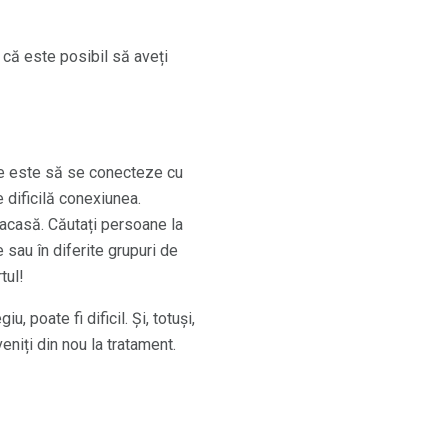
i că este posibil să aveți
are este să se conecteze cu
 dificilă conexiunea.
. acasă. Căutați persoane la
e sau în diferite grupuri de
tul!
, poate fi dificil. Și, totuși,
eniți din nou la tratament.