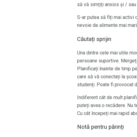
să vă simțiți anxios și / sau
S-ar putea să fiți mai activi
nevoie de alimente mai mari 
Căutați sprijin
Una dintre cele mai utile mo
persoane suportive. Mergeți 
Planificați înainte de timp p
care să vă conectați la școal
studenți. Poate fi provocat d
Indiferent cât de mult planifi
puteți avea o recădere. Nu te
Cu cât începeți mai rapid ab
Notă pentru părinți