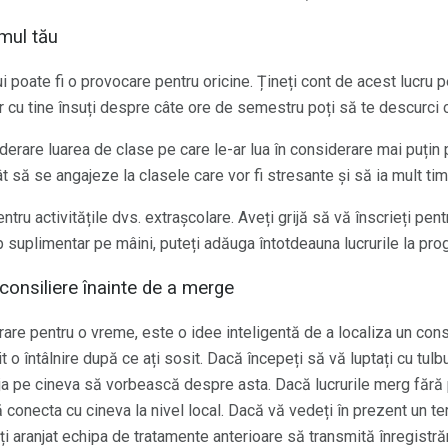
amul tău
i poate fi o provocare pentru oricine. Țineți cont de acest lucru
er cu tine însuți despre câte ore de semestru poți să te descurci c
siderare luarea de clase pe care le-ar lua în considerare mai puți
să se angajeze la clasele care vor fi stresante și să ia mult tim
entru activitățile dvs. extrașcolare. Aveți grijă să vă înscrieți pe
 suplimentar pe mâini, puteți adăuga întotdeauna lucrurile la prog
 consiliere înainte de a merge
rare pentru o vreme, este o idee inteligentă de a localiza un cons
it o întâlnire după ce ați sosit. Dacă începeți să vă luptați cu tulb
eja pe cineva să vorbească despre asta. Dacă lucrurile merg fără
 vă conecta cu cineva la nivel local. Dacă vă vedeți în prezent un te
ați aranjat echipa de tratamente anterioare să transmită înregistrăr