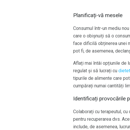
Planificați-vă mesele
Consumul într-un mediu nou p
care o obișnuiți să o consum
face dificilă obținerea unei
pot fi, de asemenea, declanș
Aflați mai întâi opțiunile d
regulat și să lucrați cu
dietet
tipurile de alimente care pot
cumpărați numai cantități l
Identificați provocările 
Colaborați cu terapeutul, cu 
pentru recuperarea dvs. Ace
include, de asemenea, lucrur