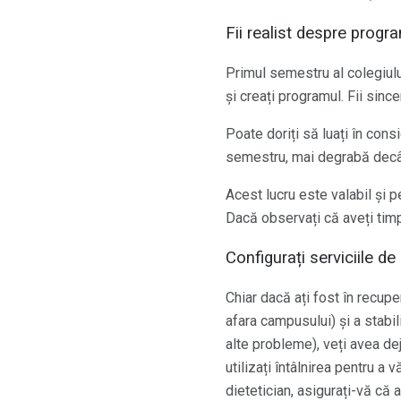
Fii realist despre progr
Primul semestru al colegiulu
și creați programul. Fii sinc
Poate doriți să luați în con
semestru, mai degrabă decât 
Acest lucru este valabil și p
Dacă observați că aveți timp
Configurați serviciile de
Chiar dacă ați fost în recupe
afara campusului) și a stabil
alte probleme), veți avea d
utilizați întâlnirea pentru a
dietetician, asigurați-vă că 