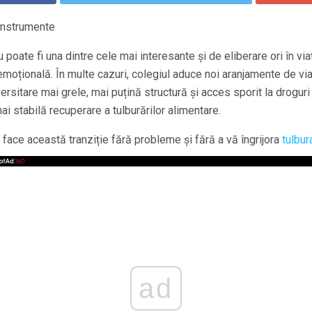
 instrumente
oate fi una dintre cele mai interesante și de eliberare ori în viața
emoțională. În multe cazuri, colegiul aduce noi aranjamente de via
ersitare mai grele, mai puțină structură și acces sporit la droguri 
i stabilă recuperare a tulburărilor alimentare.
a face această tranziție fără probleme și fără a vă îngrijora
tulbu
ad