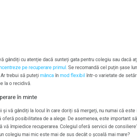
vă gândiți cu atenție dacă sunteți gata pentru colegiu sau dacă aț
oncentreze pe recuperare primul.
Se recomandă cel puțin șase lun
. Ar trebui să puteți
mânca
în
mod flexibil
într-o varietate de setă
e la o recidivă.
uperare în minte
ii și vă gândiți la locul în care doriți să mergeți, nu numai că est
vă oferă posibilitatea de a alege. De asemenea, este important s
să vă împiedice recuperarea. Colegiul oferă servicii de consilie
un colegiu mai mic este mai de sus decât o școală mai mare?