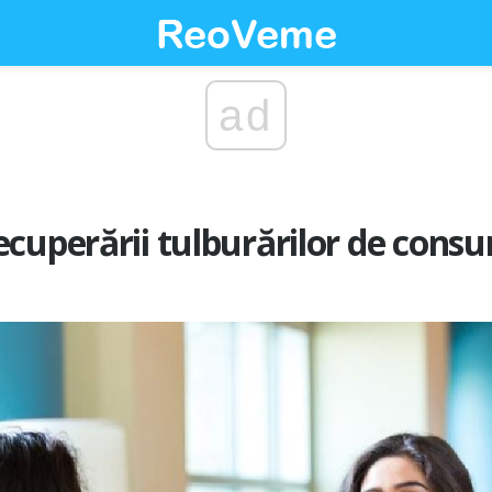
ad
cuperării tulburărilor de consu