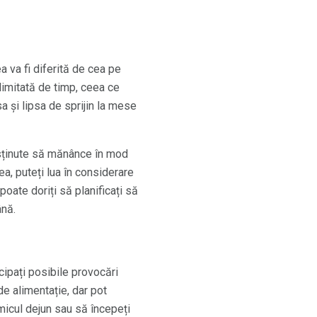
 va fi diferită de cea pe
limitată de timp, ceea ce
a și lipsa de sprijin la mese
usținute să mănânce în mod
, puteți lua în considerare
poate doriți să planificați să
ână.
cipați posibile provocări
e alimentație, dar pot
 micul dejun sau să începeți