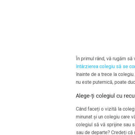
În primul rând, vă rugăm să 
întârzierea colegiu să se c
înainte de a trece la colegiu
nu este puternică, poate duc
Alege-ți colegiul cu rec
Când faceți o vizită la coleg
minunat și un colegiu care 
colegiul să vă sprijine sau 
sau de departe? Credeți că 