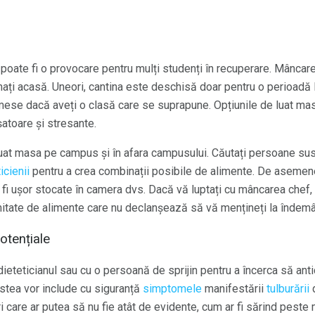
oate fi o provocare pentru mulți studenți în recuperare. Mâncarea
ați acasă. Uneori, cantina este deschisă doar pentru o perioadă 
 mese dacă aveți o clasă care se suprapune. Opțiunile de luat mas
atoare și stresante.
e luat masa pe campus și în afara campusului. Căutați persoane s
icienii
pentru a crea combinații posibile de alimente. De asemenea
 fi ușor stocate în camera dvs. Dacă vă luptați cu mâncarea chef, 
imitate de alimente care nu declanșează să vă mențineți la îndem
potențiale
dieteticianul sau cu o persoană de sprijin pentru a încerca să anti
stea vor include cu siguranță
simptomele
manifestării
tulburării
d
i care ar putea să nu fie atât de evidente, cum ar fi sărind peste