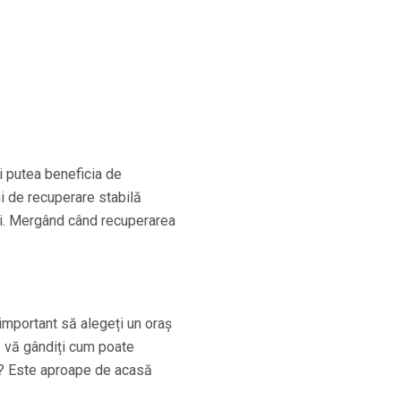
i putea beneficia de
i de recuperare stabilă
ri. Mergând când recuperarea
e important să alegeți un oraș
ă vă gândiți cum poate
re? Este aproape de acasă