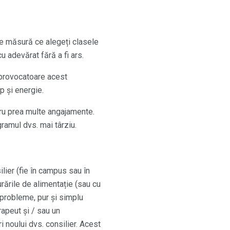
 pe măsură ce alegeți clasele
u adevărat fără a fi ars.
n provocatoare acest
p și energie.
ntru prea multe angajamente.
ramul dvs. mai târziu.
ilier (fie în campus sau în
urările de alimentație (sau cu
 probleme, pur și simplu
rapeut și / sau un
i noului dvs. consilier. Acest