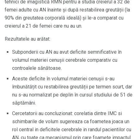
tehnici de imagistică RMN pentru a studia creierul a 32 de
femei adulte cu AN înainte și după restabilirea greutății (la
90% din greutatea corporală ideală) și le-a comparat cu
creierul a 21 de femei care nu au un.
Rezultatele au arătat:
Subponderii cu AN au avut deficite semnificative în
volumul materiei cenușii cerebrale comparativ cu
controalele sănătoase.
Aceste deficite în volumul materiei cenușii s-au
îmbunătățit cu restabilirea greutății pe termen scurt, dar
nu s-au normalizat pe deplin în cursul studiului de 51 de
săptămâni.
Cercetatorii au concluzionat: corelatia dintre IMC si
schimbarile de volum sugereaza ca foametea joaca un
rol central in deficitele cerebrale in randul pacientilor cu
AN, cu toate ca mecanismul prin care foamete impactul