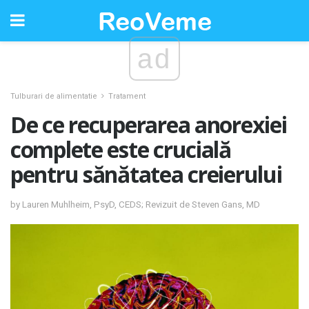
ad
Tulburari de alimentatie
Tratament
De ce recuperarea anorexiei
complete este crucială
pentru sănătatea creierului
by Lauren Muhlheim, PsyD, CEDS; Revizuit de Steven Gans, MD