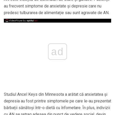
au frecvent simptome de anxietate și depresie care nu
predesc tulburarea de alimentație sau sunt agravate de AN.
ad
Studiul Ancel Keys din Minnesota a arătat că anxietatea și
depresia au fost printre simptomele pe care le-au prezentat
bărbații sănătoși într-o dietă cu înfometare. În plus, indivizii
cu AN se retrag adesea din punct de vedere social, devin