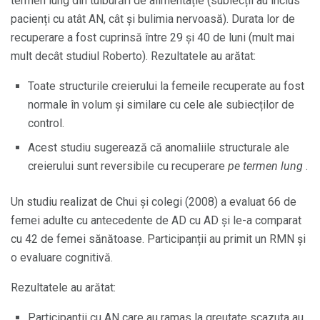
termen lung din tulburări de alimentație (subiecții au inclus
pacienți cu atât AN, cât și bulimia nervoasă). Durata lor de
recuperare a fost cuprinsă între 29 și 40 de luni (mult mai
mult decât studiul Roberto). Rezultatele au arătat:
Toate structurile creierului la femeile recuperate au fost
normale în volum și similare cu cele ale subiecților de
control.
Acest studiu sugerează că anomaliile structurale ale
creierului sunt reversibile cu recuperare
pe termen lung
.
Un studiu realizat de Chui și colegi (2008) a evaluat 66 de
femei adulte cu antecedente de AD cu AD și le-a comparat
cu 42 de femei sănătoase. Participanții au primit un RMN și
o evaluare cognitivă.
Rezultatele au arătat:
Participantii cu AN care au ramas la greutate scazuta au