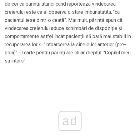
obicei ca parintii atunci cand raporteaza vindecarea
creierului este ca ei observa o stare imbunatatita, "ca
pacientul iese dintr-o ceață". Mai mult, părinții spun că
vindecarea creierului aduce schimbări de dispoziție și
comportamente astfel încât pacienții să pară mai stabili în
recuperarea lor și "întoarcerea la sinele lor anterior (pre-
bolii)". O carte pentru părinți are chiar dreptul: "Copilul meu
sa întors".
ad