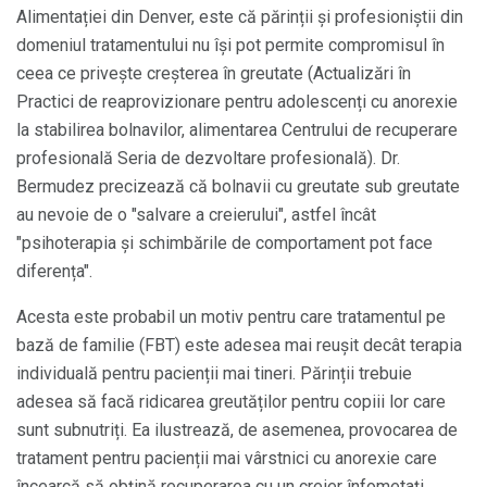
Alimentației din Denver, este că părinții și profesioniștii din
domeniul tratamentului nu își pot permite compromisul în
ceea ce privește creșterea în greutate (Actualizări în
Practici de reaprovizionare pentru adolescenți cu anorexie
la stabilirea bolnavilor, alimentarea Centrului de recuperare
profesională Seria de dezvoltare profesională). Dr.
Bermudez precizează că bolnavii cu greutate sub greutate
au nevoie de o "salvare a creierului", astfel încât
"psihoterapia și schimbările de comportament pot face
diferența".
Acesta este probabil un motiv pentru care tratamentul pe
bază de familie (FBT) este adesea mai reușit decât terapia
individuală pentru pacienții mai tineri. Părinții trebuie
adesea să facă ridicarea greutăților pentru copiii lor care
sunt subnutriți. Ea ilustrează, de asemenea, provocarea de
tratament pentru pacienții mai vârstnici cu anorexie care
încearcă să obțină recuperarea cu un creier înfometați.