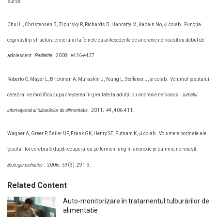
surse:
Chui H, Christensen B, Zipursky R, Richards B, Hanratty M, Kabain No, și colab.
Funcția
cognitivă și structura creierului la femele cu antecedente de anorexie nervoasă cu debut de
adolescent.
Pediatrie.
2008;
e426-e437.
Roberto C, Mayer L, Brickman A, Muraskin J, Yeung L, Steffener J, și colab.
Volumul țesutului
cerebral se modifică după creșterea în greutate la adulții cu anorexie nervoasă.
Jurnalul
internațional al tulburărilor de alimentatie.
2011;
44
, 406-411.
Wagner A, Greer P, Bailer UF, Frank GK, Henry SE, Putnam K, și colab.
Volumele normale ale
țesuturilor cerebrale după recuperarea pe termen lung în anorexie și bulimia nervoasă.
Biologie psihiatrie
.
2006;
59
(3): 291-3.
Related Content
Auto-monitorizare în tratamentul tulburărilor de
alimentatie