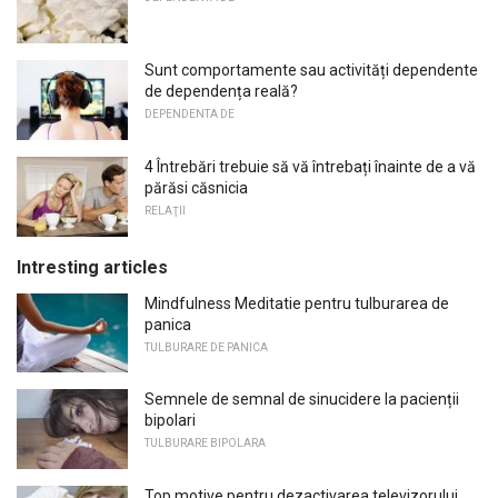
Sunt comportamente sau activități dependente
de dependența reală?
DEPENDENTA DE
4 Întrebări trebuie să vă întrebați înainte de a vă
părăsi căsnicia
RELAŢII
Intresting articles
Mindfulness Meditatie pentru tulburarea de
panica
TULBURARE DE PANICA
Semnele de semnal de sinucidere la pacienții
bipolari
TULBURARE BIPOLARA
Top motive pentru dezactivarea televizorului