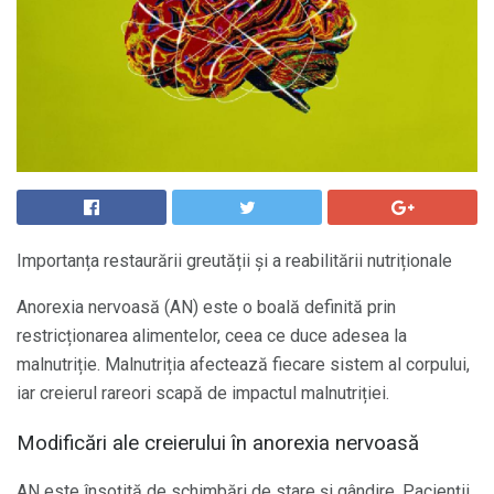
Importanța restaurării greutății și a reabilitării nutriționale
Anorexia nervoasă (AN) este o boală definită prin
restricționarea alimentelor, ceea ce duce adesea la
malnutriție. Malnutriția afectează fiecare sistem al corpului,
iar creierul rareori scapă de impactul malnutriției.
Modificări ale creierului în anorexia nervoasă
AN este însoțită de schimbări de stare și gândire. Pacienții