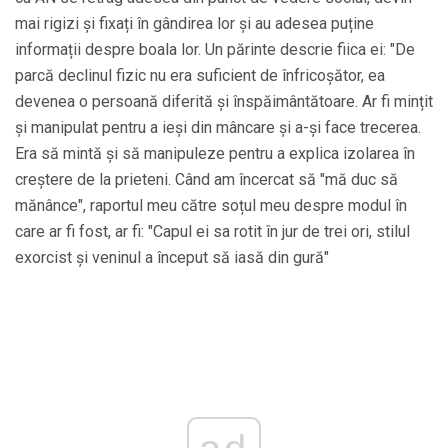
mai rigizi și fixați în gândirea lor și au adesea puține
informații despre boala lor. Un părinte descrie fiica ei: "De
parcă declinul fizic nu era suficient de înfricoșător, ea
devenea o persoană diferită și înspăimântătoare. Ar fi mințit
și manipulat pentru a ieși din mâncare și a-și face trecerea.
Era să mintă și să manipuleze pentru a explica izolarea în
creștere de la prieteni. Când am încercat să "mă duc să
mănânce", raportul meu către soțul meu despre modul în
care ar fi fost, ar fi: "Capul ei sa rotit în jur de trei ori, stilul
exorcist și veninul a început să iasă din gură"