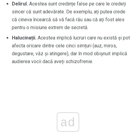
Delirul.
Acestea sunt credințe false pe care le credeți
sincer că sunt adevărate. De exemplu, ați putea crede
că cineva încearcă să vă facă rău sau că ați fost ales
pentru o misiune extrem de secretă.
Halucinații.
Acestea implică lucruri care nu există și pot
afecta oricare dintre cele cinci simțuri (auz, miros,
degustare, văz și atingere), dar în mod obișnuit implică
audierea vocii dacă aveți schizofrenie.
ad