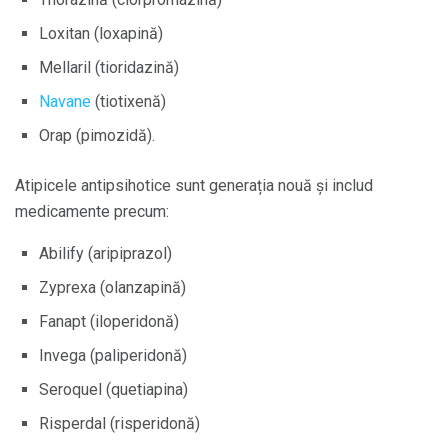
Loxitan (loxapină)
Mellaril (tioridazină)
Navane
(tiotixenă)
Orap (pimozidă).
Atipicele antipsihotice sunt generația nouă și includ
medicamente precum:
Abilify (aripiprazol)
Zyprexa (olanzapină)
Fanapt (iloperidonă)
Invega (paliperidonă)
Seroquel (quetiapina)
Risperdal (risperidonă)