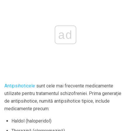
ad
Antipsihoticele
sunt cele mai frecvente medicamente
utilizate pentru tratamentul schizofreniei. Prima generație
de antipsihotice, numită antipsihotice tipice, include
medicamente precum:
Haldol (haloperidol)
Thorazină (clorpromazină)