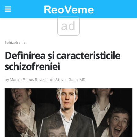
ad
Schizofrenie
Definirea și caracteristicile
schizofreniei
by Marcia Purse; Revizuit de Steven Gans, MD