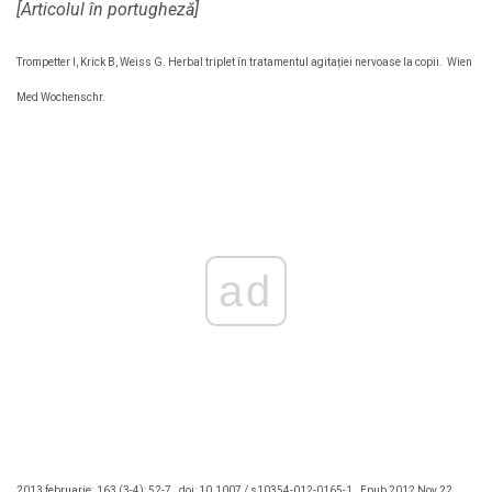
[Articolul în portugheză]
Trompetter I, Krick B, Weiss G. Herbal triplet în tratamentul agitației nervoase la copii.
Wien
Med Wochenschr.
ad
2013 februarie; 163 (3-4): 52-7.
doi: 10.1007 / s10354-012-0165-1.
Epub 2012 Nov 22.