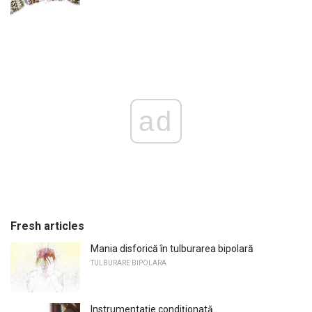
ad
Fresh articles
Mania disforică în tulburarea bipolară
TULBURARE BIPOLARA
Instrumentație condiționată