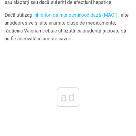
sau alăptați sau dacă suferiți de afecțiuni hepatice.
Dacă utilizați
inhibitori de monoaminooxidază (MAOI)
, alte
antidepresive și alte anumite clase de medicamente,
rădăcina Valerian trebuie utilizată cu prudență și poate să
nu fie adecvată în aceste cazuri.
ad