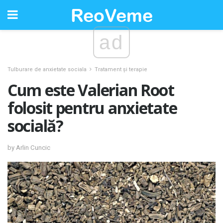
ad
Tulburare de anxietate sociala
Tratament și terapie
Cum este Valerian Root
folosit pentru anxietate
socială?
by Arlin Cuncic