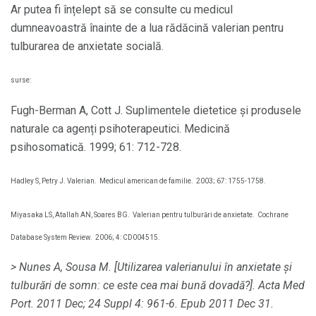
Ar putea fi înțelept să se consulte cu medicul
dumneavoastră înainte de a lua rădăcină valerian pentru
tulburarea de anxietate socială.
surse:
Fugh-Berman A, Cott J. Suplimentele dietetice și produsele
naturale ca agenți psihoterapeutici. Medicină
psihosomatică. 1999; 61: 712-728.
Hadley S, Petry J. Valerian.
Medicul american de familie.
2003; 67: 1755-1758.
Miyasaka LS, Atallah AN, Soares BG.
Valerian pentru tulburări de anxietate.
Cochrane
Database System Review.
2006; 4: CD004515.
> Nunes A, Sousa M. [Utilizarea valerianului în anxietate și
tulburări de somn: ce este cea mai bună dovadă?].
Acta Med
Port.
2011 Dec; 24 Suppl 4: 961-6.
Epub 2011 Dec 31.