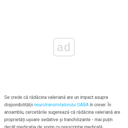
ad
Se crede că rădăcina valeriană are un impact asupra
disponibilității
neurotransmitatorului
GABA
în creier. În
ansamblu, cercetările sugerează că rădăcina valeriană are
proprietăți ușoare sedative și tranchilizante - mai puțin
decât medicația de somn cu prescripție medicală.