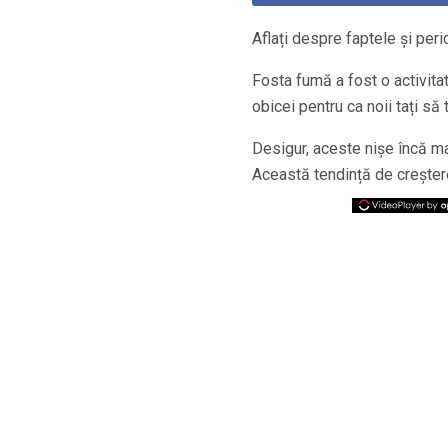
Aflați despre faptele și peri
Fosta fumă a fost o activitat
obicei pentru ca noii tați să
Desigur, aceste nișe încă ma
Această tendință de creștere 