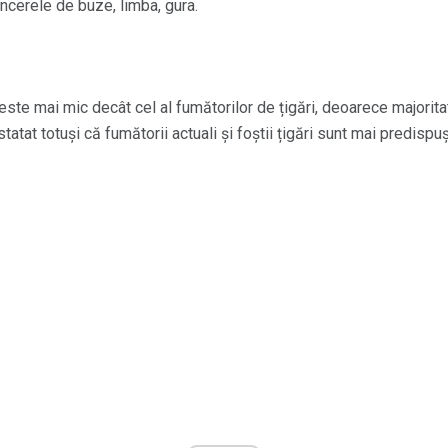
ancerele de buze, limba, gura.
 este mai mic decât cel al fumătorilor de țigări, deoarece majorit
tatat totuși că fumătorii actuali și foștii țigări sunt mai predisp