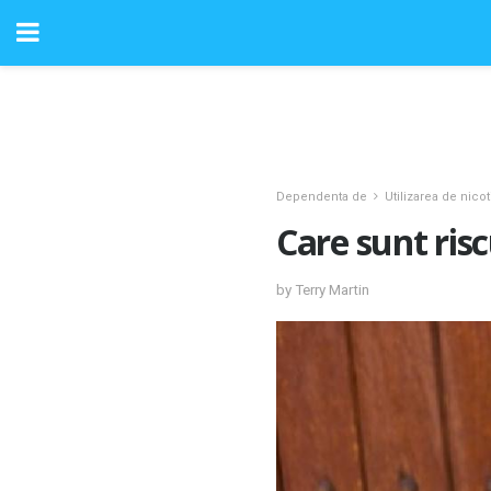
Dependenta de
Utilizarea de nicot
Care sunt ris
by Terry Martin