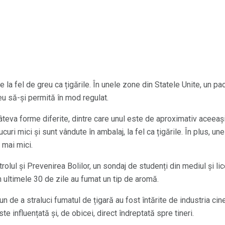
e la fel de greu ca țigările. În unele zone din Statele Unite, un p
eu să-și permită în mod regulat.
câteva forme diferite, dintre care unul este de aproximativ aceeaș
curi mici și sunt vândute în ambalaj, la fel ca țigările. În plus, un
 mai mici.
trolul și Prevenirea Bolilor, un sondaj de studenți din mediul și li
n ultimele 30 de zile au fumat un tip de aromă.
utun de a straluci fumatul de țigară au fost întărite de industria 
te influențată și, de obicei, direct îndreptată spre tineri.