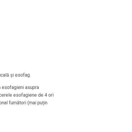
ucală și esofag.
a esofagieni asupra
ncerele esofagiene de 4 ori
onal fumători (mai puțin