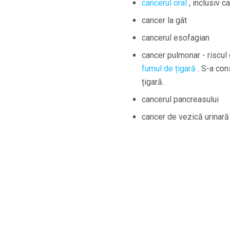
cancerul oral
, inclusiv c
cancer la gât
cancerul esofagian
cancer pulmonar - riscul
fumul de țigară
. S-a cons
țigară.
cancerul pancreasului
cancer de vezică urinară