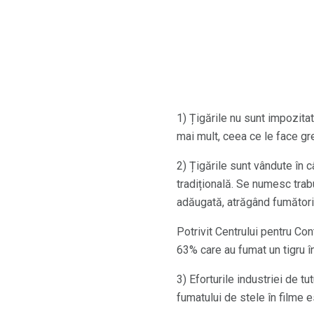
1) Țigările nu sunt impozitat
mai mult, ceea ce le face gr
2) Țigările sunt vândute în 
tradițională. Se numesc trabu
adăugată, atrăgând fumători
Potrivit Centrului pentru Con
63% care au fumat un tigru î
3) Eforturile industriei de t
fumatului de stele în filme es