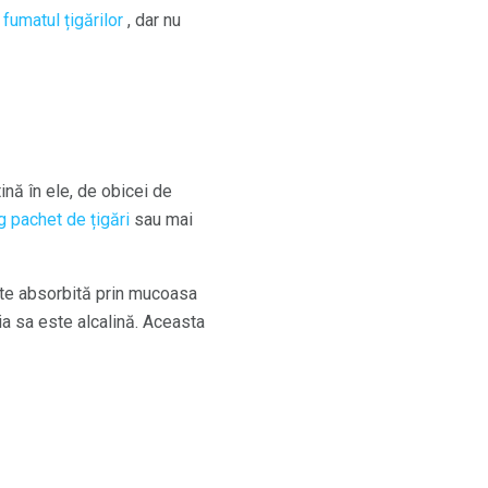
a
fumatul țigărilor
, dar nu
tină în ele, de obicei de
g pachet de țigări
sau mai
este absorbită prin mucoasa
ia sa este alcalină. Aceasta