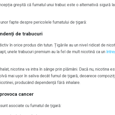
cepția greșită că fumatul unui trabuc este o alternativă sigură l
unor fapte despre pericolele fumatului de țigară:
ndenți de trabucuri
ctiv în orice produs din tutun. Țigările au un nivel ridicat de nico
 fapt, unele trabucuri premium au la fel de mult nicotină ca un
între
halat, nicotina va intra în sânge prin plămâni. Dacă nu, nicotina 
zolvă mai ușor în saliva decât fumul de țigară, deoarece compoziț
icotinei, producând dependență fără inhalare.
 provoca cancer
sunt asociate cu fumatul de țigară: