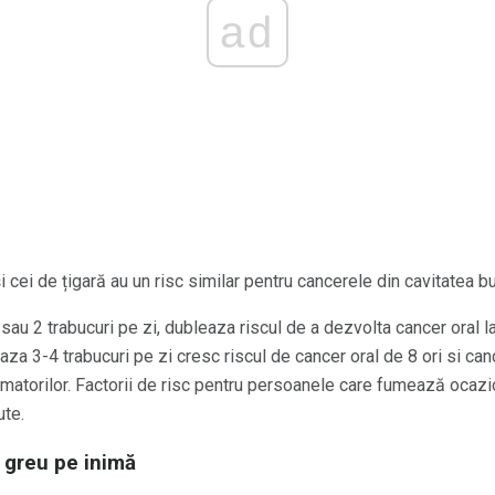
ad
 și cei de țigară au un risc similar pentru cancerele din cavitatea b
u 2 trabucuri pe zi, dubleaza riscul de a dezvolta cancer oral l
aza 3-4 trabucuri pe zi cresc riscul de cancer oral de 8 ori si ca
matorilor. Factorii de risc pentru persoanele care fumează ocazi
ute.
 greu pe inimă