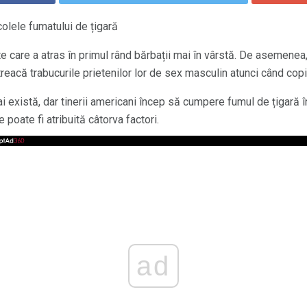
colele fumatului de țigară
e care a atras în primul rând bărbații mai în vârstă. De asemenea,
 treacă trabucurile prietenilor lor de sex masculin atunci când copi
i există, dar tinerii americani încep să cumpere fumul de țigară 
poate fi atribuită câtorva factori.
ad