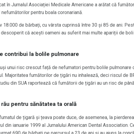
cat în Jurnalul Asociației Medicale Americane a arătat că fumători
 nefumătorilor pentru boala coronariană.
iv 18.000 de bărbați, cu vârsta cuprinsă între 30 și 85 de ani. Pes
a descoperit că acești oameni au suferit mai multe apariții de bol
e contribui la bolile pulmonare
uși unui risc crescut față de nefumatori pentru bolile pulmonare o
l. Majoritatea fumătorilor de țigări nu inhalează, deci riscul de
 studiu din SUA raportează că fumătorii de țigări au un risc de 
 rău pentru sănătatea ta orală
fumatul de țigară și țeava poate duce, de asemenea, la pierderea p
ul din ianuarie 1999 al Jurnalului American Dental Association. Ce
urmat 690 de bărbați pe parcursul a 23 de ani și au ajuns la conc