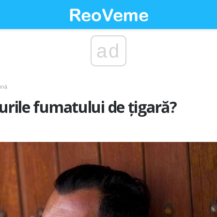
ad
ină
curile fumatului de țigară?