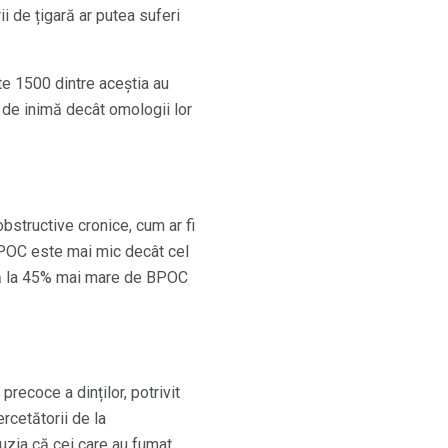
i de țigară ar putea suferi
te 1500 dintre aceștia au
i de inimă decât omologii lor
bstructive cronice, cum ar fi
 BPOC este mai mic decât cel
până la 45% mai mare de BPOC
recoce a dinților, potrivit
rcetătorii de la
luzia că cei care au fumat