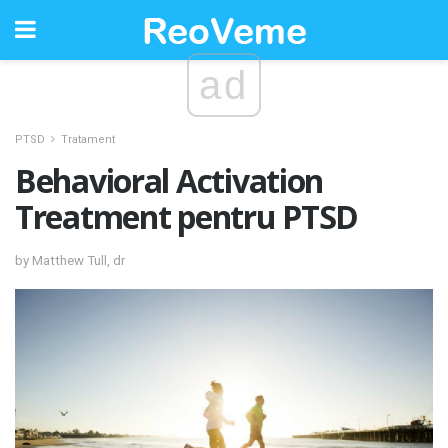
ad
PTSD
Tratament
Behavioral Activation
Treatment pentru PTSD
by Matthew Tull, dr