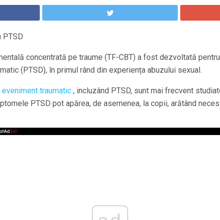
cu PTSD
entală concentrată pe traume (TF-CBT) a fost dezvoltată pentru 
atic (PTSD), în primul rând din experiența abuzului sexual.
n eveniment traumatic
, incluzând PTSD, sunt mai frecvent studiate
ptomele PTSD pot apărea, de asemenea, la copii, arătând necesit