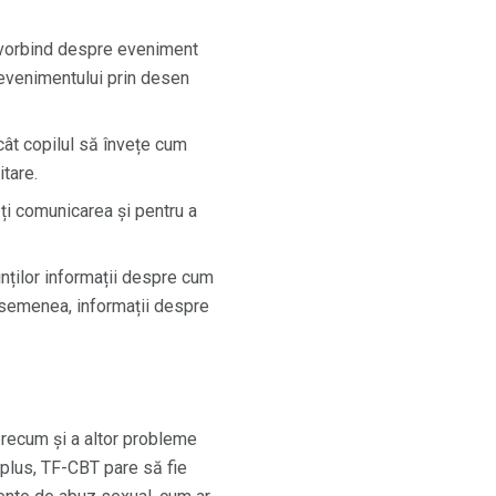
fi vorbind despre eveniment
evenimentului prin desen
cât copilul să învețe cum
tare.
ți comunicarea și pentru a
inților informații despre cum
e asemenea, informații despre
precum și a altor probleme
 plus, TF-CBT pare să fie