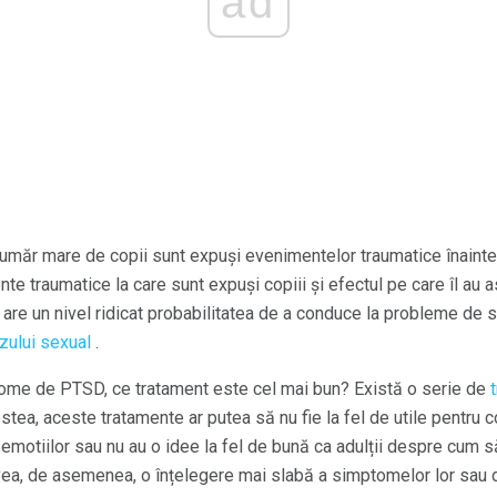
ad
număr mare de copii sunt expuși evenimentelor traumatice înainte
nte traumatice la care sunt expuși copiii și efectul pe care îl au a
are un nivel ridicat probabilitatea de a conduce la probleme de s
zului sexual
.
ome de PTSD, ce tratament este cel mai bun? Există o serie de
stea, aceste tratamente ar putea să nu fie la fel de utile pentru c
emotiilor sau nu au o idee la fel de bună ca adulții despre cum 
avea, de asemenea, o înțelegere mai slabă a simptomelor lor sa