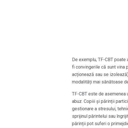
De exemplu, TF-CBT poate aj
fi convingerile că sunt vi
acționează sau se izolează) 
modalități mai sănătoase de 
TF-CBT este de asemenea unic 
abuz. Copiii și părinții parti
gestionare a stresului, tehn
sprijinul părintelui sau îngr
părinții pot suferi o primejd