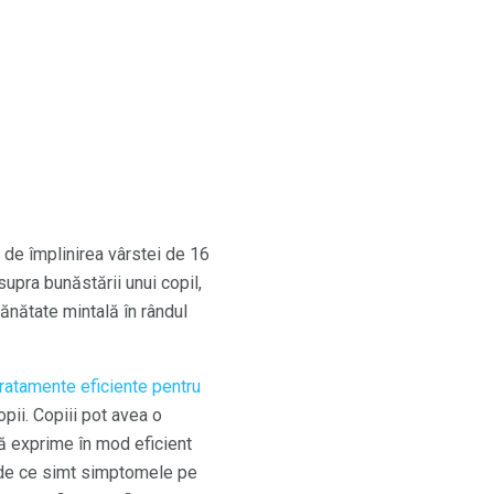
 de împlinirea vârstei de 16
supra bunăstării unui copil,
ănătate mintală în rândul
tratamente eficiente pentru
opii. Copiii pot avea o
să exprime în mod eficient
u de ce simt simptomele pe