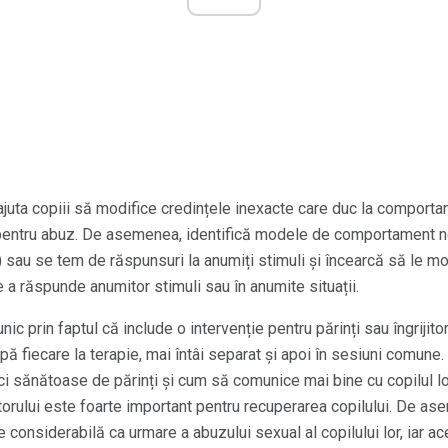
uta copiii să modifice credințele inexacte care duc la comport
na pentru abuz. De asemenea, identifică modele de comportament
sau se tem de răspunsuri la anumiți stimuli și încearcă să le mod
a răspunde anumitor stimuli sau în anumite situații.
prin faptul că include o intervenție pentru părinți sau îngrijitori
cipă fiecare la terapie, mai întâi separat și apoi în sesiuni comune.
ici sănătoase de părinți și cum să comunice mai bine cu copilul 
ijitorului este foarte important pentru recuperarea copilului. De 
ie considerabilă ca urmare a abuzului sexual al copilului lor, iar a