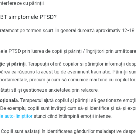
nterfereze cu părinții.
CBT simptomele PTSD?
ratament pe termen scurt. În general durează aproximativ 12-18 
 PTSD prin luarea de copii și părinți / îngrijitori prin următoa
e și părinți.
Terapeuții oferă copiilor și părinților informații des
rea ca răspuns la acest tip de eveniment traumatic. Părinții sunt
ortamentale, precum și cum să comunice mai bine cu copilul lor.
vățați să-și gestioneze anxietatea prin relaxare.
oțională.
Terapeutul ajută copilul și părinții să gestioneze emoți
De exemplu, copiii sunt învățați cum să-și identifice și să-și ex
de auto-liniștitor
atunci când întâmpină emoții intense.
Copiii sunt asistați în identificarea gândurilor maladaptive desp