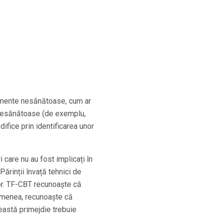
amente nesănătoase, cum ar
 nesănătoase (de exemplu,
ifice prin identificarea unor
 care nu au fost implicați în
 Părinții învață tehnici de
lor. TF-CBT recunoaște că
asemenea, recunoaște că
ceastă primejdie trebuie