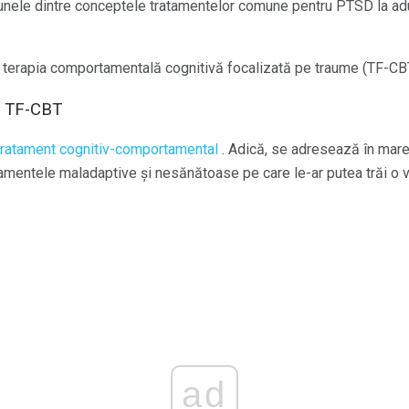
 unele dintre conceptele tratamentelor comune pentru PTSD la adulț
, terapia comportamentală cognitivă focalizată pe traume (TF-CBT
a TF-CBT
tratament cognitiv-comportamental
. Adică, se adresează în ma
amentele maladaptive și nesănătoase pe care le-ar putea trăi o v
ad