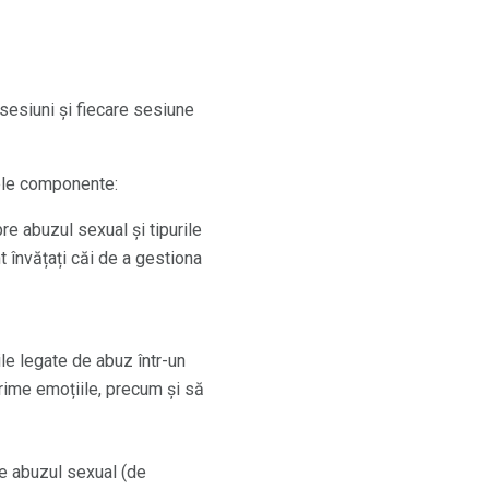
sesiuni și fiecare sesiune
rele componente:
pre abuzul sexual și tipurile
 învățați căi de a gestiona
ile legate de abuz într-un
prime emoțiile, precum și să
re abuzul sexual (de