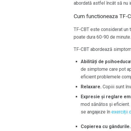
abordată astfel încât să nu i
Cum functioneaza TF-
TF-CBT este considerat un t
poate dura 60-90 de minute.
TF-CBT abordează simptomele
Abilități de psihoeducați
de simptome care pot apă
eficient problemele comp
Relaxare.
Copiii sunt în
Expresie și reglare em
mod sănătos și eficient. 
se angajeze în
exerciții 
Copierea cu gândurile.