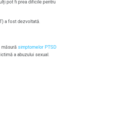
i pot fi prea dificile pentru
) a fost dezvoltată.
re măsură
simptomelor PTSD
ictimă a abuzului sexual.