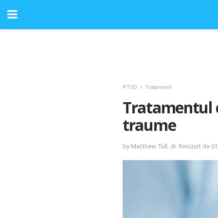
PTSD
Tratament
Tratamentul 
traume
by Matthew Tull, dr. Revizuit de 