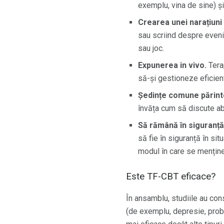
exemplu, vina de sine) ș
Crearea unei narațiuni
sau scriind despre eveni
sau joc.
Expunerea in vivo.
Tera
să-și gestioneze eficien
Ședințe comune părinte
învăța cum să discute ab
Să rămână în siguranț
să fie în siguranță în sit
modul în care se menține
Este TF-CBT eficace?
În ansamblu, studiile au co
(de exemplu, depresie, prob