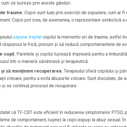
i cum să lucreze prin aceste gânduri.
 de traume.
Copiii sunt luați prin exerciții de expunere, cum ar 
ment. Copiii pot crea, de asemenea, o reprezentare simbolică a 
peutul
expune treptat
copilul la memento-uri de traume, astfel în
t răspunsul la frică, precum și să reducă comportamentele de evi
-copil.
Parintele și copilul lucrează împreună pentru a îmbunătă
uzul într-o manieră sănătoasă și terapeutică.
ă și să menținem recuperarea.
Terapeutul oferă copilului și păr
uații viitoare, pentru a evita abuzurile viitoare. Sunt discutate, d
 și se continuă procesul de recuperare.
nstatat că TF-CBT este eficient în reducerea simptomelor PTSD, 
leme de comportament, rușine) la copii expuși la abuz sexual. În