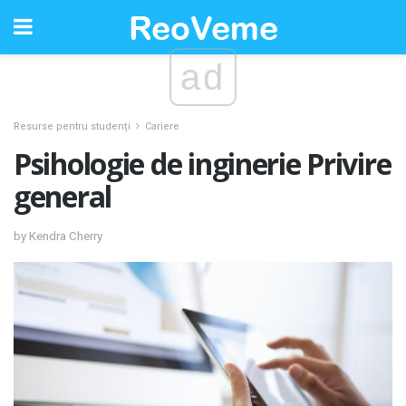
ad
Resurse pentru studenți
Cariere
Psihologie de inginerie Privire
general
by Kendra Cherry