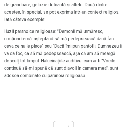
de grandoare, gelozie delirantă și altele. Două dintre
acestea, în special, se pot exprima într-un context religios.
Iată câteva exemple:
Iluzii paranoice religioase: "Demonii mă urmăresc,
urmărindu-mă, așteptând să mă pedepsească dacă fac
ceva ce nu le place" sau "Dacă îmi pun pantofii, Dumnezeu îi
va da foc, ca să mă pedepsească, așa că am să meargă
desculț tot timpul. Halucinațiile auditive, cum ar fi "Vocile
continuă să-mi spună că sunt diavoli în camera mea", sunt
adesea combinate cu paranoia religioasă.