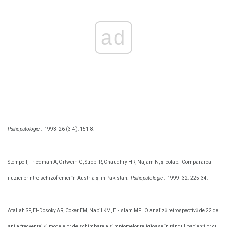
ad
Psihopatologie
.
1993; 26 (3-4): 151-8.
Stompe T, Friedman A, Ortwein G, Strobl R, Chaudhry HR, Najam N, și colab.
Compararea
iluziei printre schizofrenici în Austria și în Pakistan.
Psihopatologie
.
1999; 32: 225-34.
Atallah SF, El-Dosoky AR, Coker EM, Nabil KM, El-Islam MF.
O analiză retrospectivă de 22 de