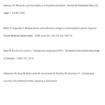
Koenig, HG Religiile, spiritualitatea și tulburările psihotice.
Revista de Psiquiatria Clínica
34,
suppl
1;
40-48, 2007.
Mohr, S, Huguelet, P. Relația dintre schizofrenie și religie și implicațiile ei pentru îngrijire.
Elveția Medicală Săptămânală
.
2004 iunie 26; 134 (25-26): 369-76.
Raja M, Azzoni A, Lubich L. Înșelăciune religioasă (PDF).
Schweizer Archiv pentru Neurologie
și Psihiatrie
.
2000; 151: 22-9.
Tateyama M, Asai M, Kamisada M, Hashimoto M, Bartels M, Heimann H. Comparația
iluziilor schizofrenice dintre Japonia și Germania.