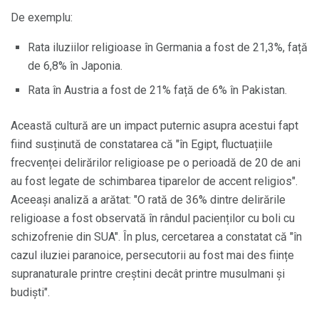
De exemplu:
Rata iluziilor religioase în Germania a fost de 21,3%, față
de 6,8% în Japonia.
Rata în Austria a fost de 21% față de 6% în Pakistan.
Această cultură are un impact puternic asupra acestui fapt
fiind susținută de constatarea că "în Egipt, fluctuațiile
frecvenței delirărilor religioase pe o perioadă de 20 de ani
au fost legate de schimbarea tiparelor de accent religios".
Aceeași analiză a arătat: "O rată de 36% dintre delirările
religioase a fost observată în rândul pacienților cu boli cu
schizofrenie din SUA". În plus, cercetarea a constatat că "în
cazul iluziei paranoice, persecutorii au fost mai des ființe
supranaturale printre creștini decât printre musulmani și
budiști".