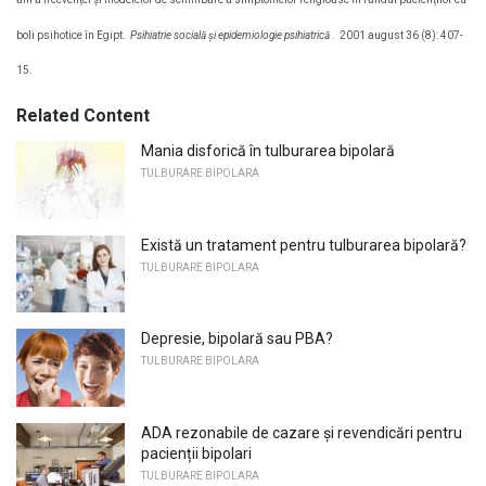
ani a frecvenței și modelelor de schimbare a simptomelor religioase în rândul pacienților cu
boli psihotice în Egipt.
Psihiatrie socială și epidemiologie psihiatrică
.
2001 august 36 (8): 407-
15.
Related Content
Mania disforică în tulburarea bipolară
TULBURARE BIPOLARA
Există un tratament pentru tulburarea bipolară?
TULBURARE BIPOLARA
Depresie, bipolară sau PBA?
TULBURARE BIPOLARA
ADA rezonabile de cazare și revendicări pentru
pacienții bipolari
TULBURARE BIPOLARA