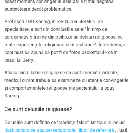
acest moment, convingerile sale par a fi mai degrabă
susținatoare decât problematice.
Profesorul HG Koenig, în revizuirea literaturii de
specialitate, a scris în concluziile sale: "În timp ce
aproximativ o treime din psihoze au deliruri religioase, nu
toate experiențele religioase sunt psihotice". Într-adevăr, a
continuat să spună că pot fi de folos pacientului - ca în
cazul lui Jerry.
Atunci când iluziile religioase nu sunt imediat evidente,
medicul curant trebuie să examineze cu atenție convingerile
și comportamentele religioase ale pacientului, a spus
Koenig.
Ce sunt delusiile religioase?
Delusiile sunt definite ca "credințe false", iar tipurile includ
iluzii paranoice sau persecutoriale
,
iluzii de referință
, iluzii