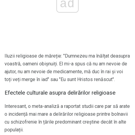
ad
Iluzii religioase de măreție: "Dumnezeu ma înălțat deasupra
voastră, oameni obișnuiți. El mi-a spus că nu am nevoie de
ajutor, nu am nevoie de medicamente, mă duc în rai și voi
toți veți merge în iad" sau "Eu sunt Hristos renăscut".
Efectele culturale asupra delirărilor religioase
Interesant, o meta-analiză a raportat studii care par să arate
o incidență mai mare a delirărilor religioase printre bolnavii
cu schizofrenie în țările predominant creștine decât în ​​alte
populații.