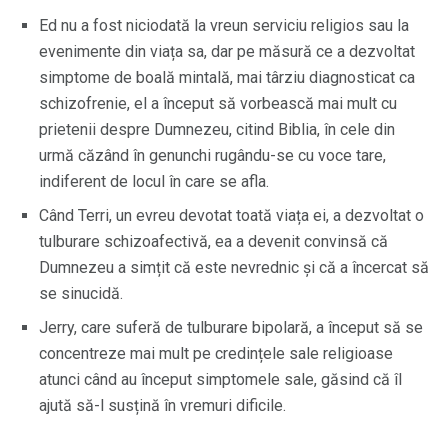
Ed nu a fost niciodată la vreun serviciu religios sau la
evenimente din viața sa, dar pe măsură ce a dezvoltat
simptome de boală mintală, mai târziu diagnosticat ca
schizofrenie, el a început să vorbească mai mult cu
prietenii despre Dumnezeu, citind Biblia, în cele din
urmă căzând în genunchi rugându-se cu voce tare,
indiferent de locul în care se afla.
Când Terri, un evreu devotat toată viața ei, a dezvoltat o
tulburare schizoafectivă, ea a devenit convinsă că
Dumnezeu a simțit că este nevrednic și că a încercat să
se sinucidă.
Jerry, care suferă de tulburare bipolară, a început să se
concentreze mai mult pe credințele sale religioase
atunci când au început simptomele sale, găsind că îl
ajută să-l susțină în vremuri dificile.