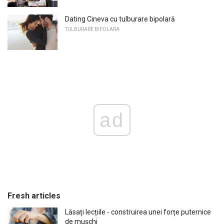
Dating Cineva cu tulburare bipolară
TULBURARE BIPOLARA
ad
Fresh articles
Lăsați lecțiile - construirea unei forțe puternice
de mușchi