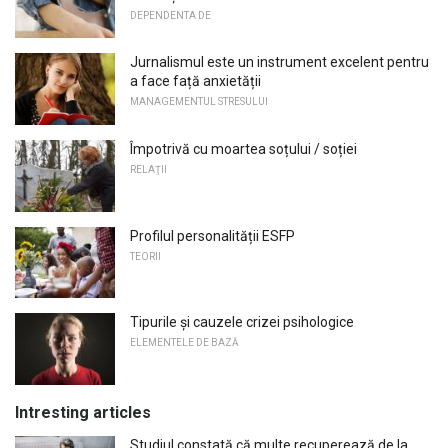
DEPENDENTA DE
Jurnalismul este un instrument excelent pentru
a face față anxietății
MANAGEMENTUL STRESULUI
Împotrivă cu moartea soțului / soției
RELAŢII
Profilul personalității ESFP
TEORII
Tipurile și cauzele crizei psihologice
ELEMENTELE DE BAZĂ
Intresting articles
Studiul constată că multe recuperează de la