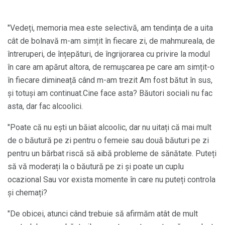
"Vedeți, memoria mea este selectivă, am tendința de a uita
cât de bolnavă m-am simțit în fiecare zi, de mahmureala, de
întreruperi, de înțepături, de îngrijorarea cu privire la modul
în care am apărut altora, de remușcarea pe care am simțit-o
în fiecare dimineață când m-am trezit Am fost bătut în sus,
și totuși am continuat.Cine face asta? Băutori sociali nu fac
asta, dar fac alcoolici.
"Poate că nu ești un băiat alcoolic, dar nu uitați că mai mult
de o băutură pe zi pentru o femeie sau două băuturi pe zi
pentru un bărbat riscă să aibă probleme de sănătate. Puteți
să vă moderați la o băutură pe zi și poate un cuplu
ocazional Sau vor exista momente în care nu puteți controla
și chemați?
"De obicei, atunci când trebuie să afirmăm atât de mult