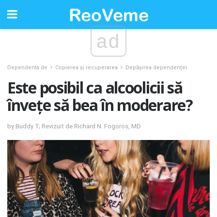
ad
Dependenta de
Copierea și recuperarea
Depășirea dependenței
Este posibil ca alcoolicii să
învețe să bea în moderare?
by Buddy T; Revizuit de Richard N. Fogoros, MD