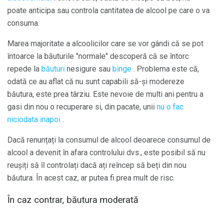
poate anticipa sau controla cantitatea de alcool pe care o va
consuma.
Marea majoritate a alcoolicilor care se vor gândi că se pot
întoarce la băuturile "normale" descoperă că se întorc
repede la
băuturi
nesigure sau
binge
. Problema este că,
odată ce au aflat că nu sunt capabili să-și modereze
băutura, este prea târziu. Este nevoie de multi ani pentru a
gasi din nou o recuperare si, din pacate, unii
nu o fac
niciodata inapoi
.
Dacă renunțați la consumul de alcool deoarece consumul de
alcool a devenit în afara controlului dvs., este posibil să nu
reușiți să îl controlați dacă ați reîncep să beți din nou
băutura. În acest caz, ar putea fi prea mult de risc.
În caz contrar, băutura moderată