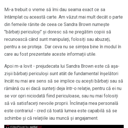
Mi-a trebuit o vreme să îmi dau seama exact ce sa
întâmplat cu această carte. Am văzut mai mult decât o parte
din femeile rănite de ceea ce Sandra Brown numește
"bărbați periculoși" și doresc să ne pregătim copiii să
recunoască când sunt manipulați, folosiți sau abuzați,
pentru a se proteja . Dar ceva nu se simțea bine în modul în
care au fost prezentate aceste informații utile.
Apoi m-a lovit - prejudecata lui Sandra Brown este că așa-
zișii bărbați periculoși sunt atât de fundamental înșelători
încât nu mai are sens să se implice cu acești bărbați sau să
rămână cu ei dacă sunteți deja într-o relație, pentru că ei nu
se vor opri niciodată fiind periculoase, sau nu mai folosiți
să vă satisfaceți nevoile proprii. Înclinația mea personală
este contrariul - cred că toată lumea este capabilă să se
schimbe și că relațiile iau muncă și angajament.