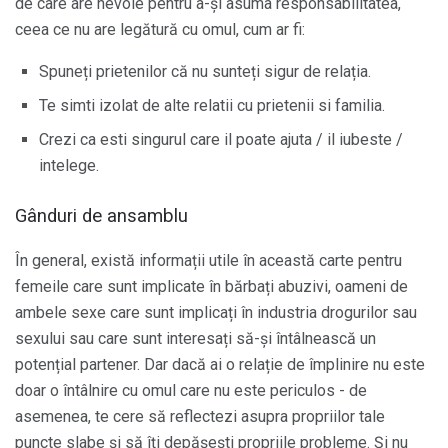
de care are nevoie pentru a-și asuma responsabilitatea,
ceea ce nu are legătură cu omul, cum ar fi:
Spuneți prietenilor că nu sunteți sigur de relația.
Te simti izolat de alte relatii cu prietenii si familia.
Crezi ca esti singurul care il poate ajuta / il iubeste /
intelege.
Gânduri de ansamblu
În general, există informații utile în această carte pentru
femeile care sunt implicate în bărbați abuzivi, oameni de
ambele sexe care sunt implicați în industria drogurilor sau
sexului sau care sunt interesați să-și întâlnească un
potențial partener. Dar dacă ai o relație de împlinire nu este
doar o întâlnire cu omul care nu este periculos - de
asemenea, te cere să reflectezi asupra propriilor tale
puncte slabe și să îți depășești propriile probleme. Și nu