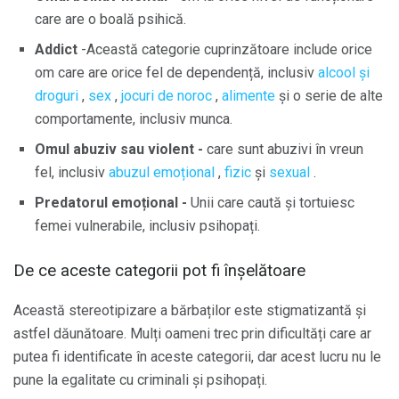
care are o boală psihică.
Addict
-Această categorie cuprinzătoare include orice
om care are orice fel de dependență, inclusiv
alcool și
droguri
,
sex
,
jocuri de noroc
,
alimente
și o serie de alte
comportamente, inclusiv munca.
Omul abuziv sau violent -
care sunt abuzivi în vreun
fel, inclusiv
abuzul
emoțional
,
fizic
și
sexual
.
Predatorul emoțional -
Unii care caută și tortuiesc
femei vulnerabile, inclusiv psihopați.
De ce aceste categorii pot fi înșelătoare
Această stereotipizare a bărbaților este stigmatizantă și
astfel dăunătoare. Mulți oameni trec prin dificultăți care ar
putea fi identificate în aceste categorii, dar acest lucru nu le
pune la egalitate cu criminali și psihopați.