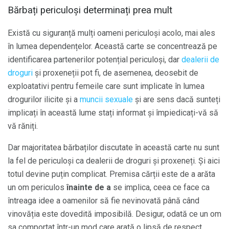
Bărbați periculoși determinați prea mult
Există cu siguranță mulți oameni periculoși acolo, mai ales
în lumea dependențelor. Această carte se concentrează pe
identificarea partenerilor potențial periculoși, dar
dealerii de
droguri
și proxeneții pot fi, de asemenea, deosebit de
exploatativi pentru femeile care sunt implicate în lumea
drogurilor ilicite și a
muncii sexuale
și are sens dacă sunteți
implicați în această lume stați informat și împiedicați-vă să
vă răniți.
Dar majoritatea bărbaților discutate în această carte nu sunt
la fel de periculoși ca dealerii de droguri și proxeneți. Și aici
totul devine puțin complicat. Premisa cărții este de a arăta
un om periculos
înainte de a
se implica, ceea ce face ca
întreaga idee a oamenilor să fie nevinovată până când
vinovăția este dovedită imposibilă. Desigur, odată ce un om
sa comportat într-un mod care arată o lipsă de respect,