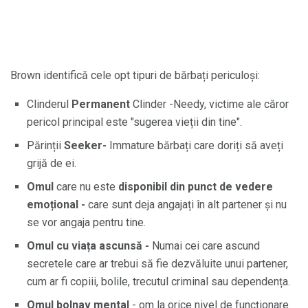
Brown identifică cele opt tipuri de bărbați periculoși:
Clinderul
Permanent
Clinder -Needy, victime ale căror
pericol principal este "sugerea vieții din tine".
Părinții
Seeker-
Immature bărbați care doriți să aveți
grijă de ei.
Omul
care nu este
disponibil din punct de vedere
emoțional -
care sunt deja angajați în alt partener și nu
se vor angaja pentru tine.
Omul cu viața ascunsă -
Numai cei care ascund
secretele care ar trebui să fie dezvăluite unui partener,
cum ar fi copiii, bolile, trecutul criminal sau dependența.
Omul bolnav mental
- om la orice nivel de funcționare