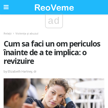
ad
Relaţii
Violența și abuzul
Cum sa faci un om periculos
înainte de a te implica: o
revizuire
by Elizabeth Hartney, dr