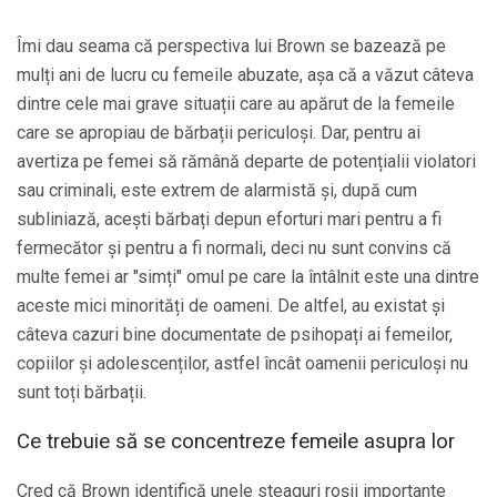
Îmi dau seama că perspectiva lui Brown se bazează pe
mulți ani de lucru cu femeile abuzate, așa că a văzut câteva
dintre cele mai grave situații care au apărut de la femeile
care se apropiau de bărbații periculoși. Dar, pentru ai
avertiza pe femei să rămână departe de potențialii violatori
sau criminali, este extrem de alarmistă și, după cum
subliniază, acești bărbați depun eforturi mari pentru a fi
fermecător și pentru a fi normali, deci nu sunt convins că
multe femei ar "simți" omul pe care la întâlnit este una dintre
aceste mici minorități de oameni. De altfel, au existat și
câteva cazuri bine documentate de psihopați ai femeilor,
copiilor și adolescenților, astfel încât oamenii periculoși nu
sunt toți bărbații.
Ce trebuie să se concentreze femeile asupra lor
Cred că Brown identifică unele steaguri roșii importante