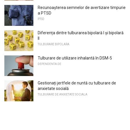
Recunoașterea semnelor de avertizare timpurie
a PTSD
PTSD
Diferența dintre tulburarea bipolară I și bipolară
II
TULBURARE BIPOLARA
Tulburare de utilizare inhalantă în DSM-5
DEPENDENTA DE
Gestionați jertfele de nuntă cu tulburare de
anxietate socială
TULBURARE DE ANXIETATE SOCIALA