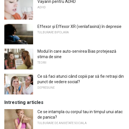
Vayarin pentru ADHD
ADHD
Effexor și Effexor XR (venlafaxină) în depresie
TULBURARE BIPOLARA
Modul în care auto-servirea Bias protejează
stima de sine
TEORII
Ce să faci atunci când copiii par să fie retrași din
punct de vedere social?
DEPRESIUNE
Intresting articles
Ce se intampla cu corpul tau in timpul unui atac
de panica?
TULBURARE DE ANXIETATE SOCIALA