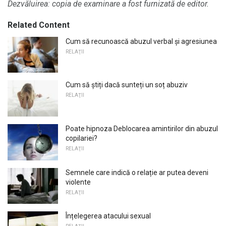
Dezvăluirea: copia de examinare a fost furnizată de editor.
Related Content
Cum să recunoască abuzul verbal și agresiunea
RELAŢII
Cum să știți dacă sunteți un soț abuziv
RELAŢII
Poate hipnoza Deblocarea amintirilor din abuzul
copilariei?
RELAŢII
Semnele care indică o relație ar putea deveni
violente
RELAŢII
Înțelegerea atacului sexual