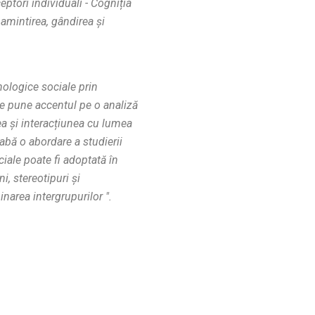
ptori individuali - Cogniția
 amintirea, gândirea și
hologice sociale prin
se pune accentul pe o analiză
ea și interacțiunea cu lumea
abă o abordare a studierii
iale poate fi adoptată în
i, stereotipuri și
inarea intergrupurilor ".