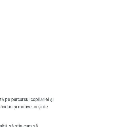
 pe parcursul copilăriei și
ânduri și motive, ci și de
lții, să știe cum să