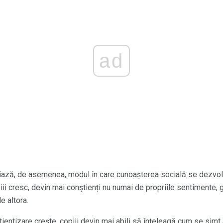
ad
iază, de asemenea, modul în care cunoașterea socială se dezvoltă
ii cresc, devin mai conștienți nu numai de propriile sentimente, g
e altora.
ntizare crește, copiii devin mai abili să înțeleagă cum se simt a