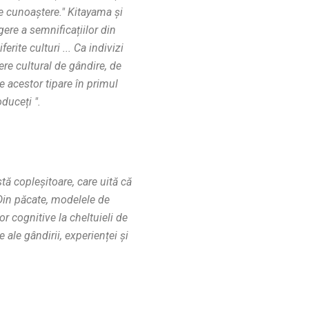
 de cunoaștere." Kitayama și
gere a semnificațiilor din
ferite culturi ... Ca indivizi
ere cultural de gândire, de
e acestor tipare în primul
oduceți ".
tă copleșitoare, care uită că
 Din păcate, modelele de
 cognitive la cheltuieli de
e ale gândirii, experienței și