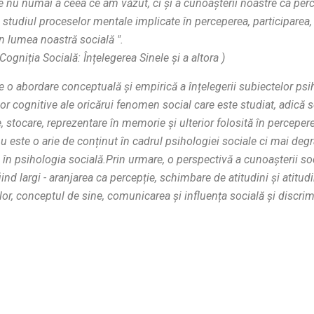
 nu numai a ceea ce am văzut, ci și a cunoașterii noastre ca perce
e studiul proceselor mentale implicate în perceperea, participarea,
n lumea noastră socială ".
Cogniția Socială: Înțelegerea Sinele și a altora
)
e o abordare conceptuală și empirică a înțelegerii subiectelor psi
r cognitive ale oricărui fenomen social care este studiat, adică 
 stocare, reprezentare în memorie și ulterior folosită în perceper
u este o arie de conținut în cadrul psihologiei sociale ci mai degr
în psihologia socială.Prin urmare, o perspectivă a cunoașterii soc
ind largi - aranjarea ca percepție, schimbare de atitudini și atitudin
ilor, conceptul de sine, comunicarea și influența socială și discrim