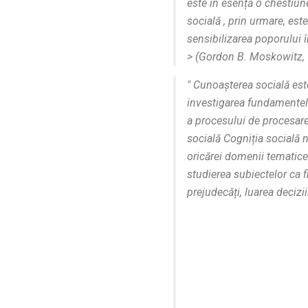
este în esență o chestiune
socială
, prin urmare, est
sensibilizarea poporului î
> (Gordon B. Moskowitz,
"
Cunoașterea socială
est
investigarea fundamentelo
a procesului de procesare,
socială Cogniția socială n
oricărei domenii tematice 
studierea subiectelor ca fi
prejudecăți, luarea decizi