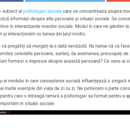
b-subiect al
psihologiei sociale
care se concentrează asupra modu
ică informații despre alte persoane și situații sociale. Se conce
tive în interacțiunile noastre sociale. Modul în care ne gândim la a
 și interacționăm cu lumea din jurul nostru.
vă pregătiți să mergeți la o dată nevăzută. Nu numai că vă faceți 
smiteți celeilalte persoane, sunteți, de asemenea, preocupați de
Cum formezi o impresie despre această persoană? Ce sens ai ci
al modului în care cunoașterea socială influențează o singură in
mai multe exemple din viața de zi cu zi. Ne petrecem o parte consi
v pentru care o întreagă ramură a psihologiei sa format pentru a aj
mportăm în situații sociale.