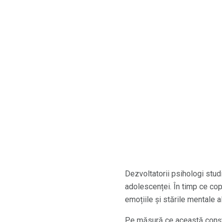
Dezvoltatorii psihologi stud
adolescenței. În timp ce copi
emoțiile și stările mentale al
Pe măsură ce această conștie