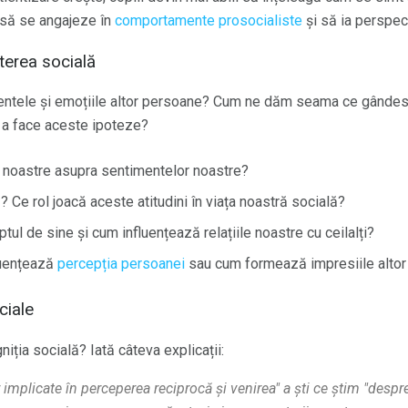
, să se angajeze în
comportamente prosocialiste
și să ia perspect
terea socială
ntele și emoțiile altor persoane? Cum ne dăm seama ce gândesc
u a face aceste ipoteze?
e noastre asupra sentimentelor noastre?
? Ce rol joacă aceste atitudini în viața noastră socială?
l de sine și cum influențează relațiile noastre cu ceilalți?
luențează
percepția persoanei
sau cum formează impresiile alto
ciale
iția socială? Iată câteva explicații:
r implicate în perceperea reciprocă și venirea" a ști ce știm "des