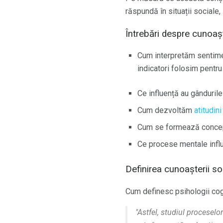
răspundă în situații sociale
Întrebări despre cunoaș
Cum interpretăm sentime
indicatori folosim pentr
Ce influență au gânduril
Cum dezvoltăm
atitudini
Cum se formează conceptu
Ce procese mentale inf
Definirea cunoașterii so
Cum definesc psihologii cogn
"Astfel, studiul proceselo