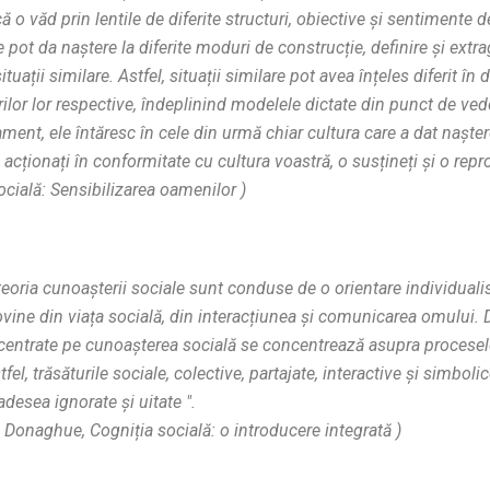
acă o văd prin lentile de diferite structuri, obiective și sentimente
e pot da naștere la diferite moduri de construcție, definire și extra
situații similare. Astfel, situații similare pot avea înțeles diferit în di
ilor lor respective, îndeplinind modelele dictate din punct de ved
ent, ele întăresc în cele din urmă chiar cultura care a dat nașter
 acționați în conformitate cu cultura voastră, o susțineți și o repr
ocială: Sensibilizarea oamenilor
)
 teoria cunoașterii sociale sunt conduse de o orientare individualis
ovine din viața socială, din interacțiunea și comunicarea omului.
 centrate pe cunoașterea socială se concentrează asupra proceselor
fel, trăsăturile sociale, colective, partajate, interactive și simbolic
desea ignorate și uitate ".
 & Donaghue,
Cogniția socială: o introducere integrată
)