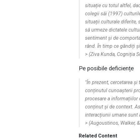
situație cu totul altfel, d
colegii săi (1997) culturil
situații culturale diferite, 
să urmeze dictatele cultur
sentiment și de comportam
rând. În timp ce gândiți și
> (Ziva Kunda,
Cogniția S
Pe posibile deficiențe
"În prezent, cercetarea și
conținutul cunoașterii pr
procesare a informațiilor
conținut și de context. Ast
interacțiunii umane sunt a
> (Augoustinos, Walker,
Related Content