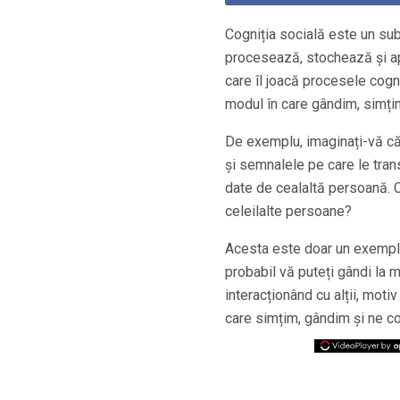
Cogniția socială este un su
procesează, stochează și apl
care îl joacă procesele cogni
modul în care gândim, simțim
De exemplu, imaginați-vă că 
și semnalele pe care le tran
date de cealaltă persoană. 
celeilalte persoane?
Acesta este doar un exemplu 
probabil vă puteți gândi la 
interacționând cu alții, moti
care simțim, gândim și ne co