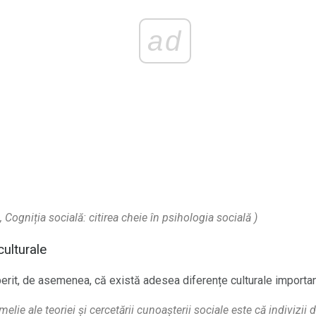
ad
),
Cogniția socială: citirea cheie în psihologia socială
)
culturale
erit, de asemenea, că există adesea diferențe culturale importan
melie ale teoriei și cercetării cunoașterii sociale este că indivizii d