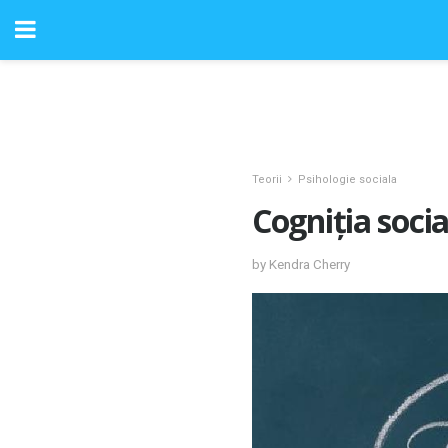
Teorii
Psihologie sociala
Cogniția socia
by Kendra Cherry