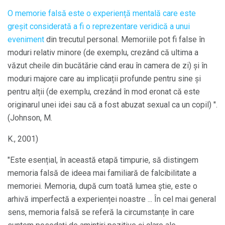
O memorie falsă este o experiență mentală care este
greșit considerată a fi o reprezentare veridică a unui
eveniment
din trecutul personal. Memoriile pot fi false în
moduri relativ minore (de exemplu, crezând că ultima a
văzut cheile din bucătărie când erau în camera de zi) și în
moduri majore care au implicații profunde pentru sine și
pentru alții (de exemplu, crezând în mod eronat că este
originarul unei idei sau că a fost abuzat sexual ca un copil) ".
(Johnson, M.
K., 2001)
"Este esențial, în această etapă timpurie, să distingem
memoria falsă de ideea mai familiară de falcibilitate a
memoriei. Memoria, după cum toată lumea știe, este o
arhivă imperfectă a experienței noastre ... În cel mai general
sens, memoria falsă se referă la circumstanțe în care