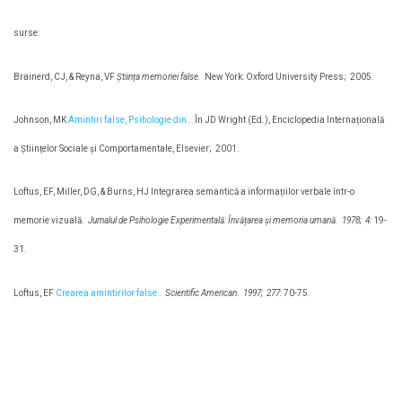
surse:
Brainerd, CJ, & Reyna, VF
Știința memoriei false.
New York: Oxford University Press;
2005.
Johnson, MK
Amintiri false, Psihologie din
.
În JD Wright (Ed.), Enciclopedia Internațională
a Științelor Sociale și Comportamentale, Elsevier;
2001.
Loftus, EF, Miller, DG, & Burns, HJ Integrarea semantică a informațiilor verbale într-o
memorie vizuală.
Jurnalul de Psihologie Experimentală: Învățarea și memoria umană.
1978;
4:
19-
31.
Loftus, EF
Crearea amintirilor false
.
Scientific American.
1997;
277:
70-75.