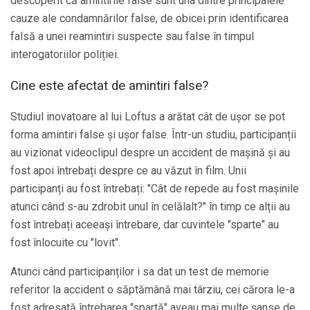
descoperit că amintirile false sunt una dintre principalele
cauze ale condamnărilor false, de obicei prin identificarea
falsă a unei reamintiri suspecte sau false în timpul
interogatoriilor poliției.
Cine este afectat de amintiri false?
Studiul inovatoare al lui Loftus a arătat cât de ușor se pot
forma amintiri false și ușor false. Într-un studiu, participanții
au vizionat videoclipul despre un accident de mașină și au
fost apoi întrebați despre ce au văzut în film. Unii
participanți au fost întrebați: "Cât de repede au fost mașinile
atunci când s-au zdrobit unul în celălalt?" în timp ce alții au
fost întrebați aceeași întrebare, dar cuvintele "sparte" au
fost înlocuite cu "lovit".
Atunci când participanților i sa dat un test de memorie
referitor la accident o săptămână mai târziu, cei cărora le-a
fost adresată întrebarea "spartă" aveau mai multe șanse de