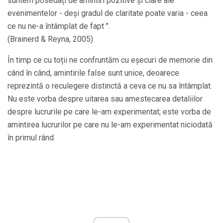
suntem posedați de amintiri pozitive și clare ale
evenimentelor - deși gradul de claritate poate varia - ceea
ce nu ne-a întâmplat de fapt ".
(Brainerd & Reyna, 2005)
În timp ce cu toții ne confruntăm cu eșecuri de memorie din
când în când, amintirile false sunt unice, deoarece
reprezintă o reculegere distinctă a ceva ce nu sa întâmplat.
Nu este vorba despre uitarea sau amestecarea detaliilor
despre lucrurile pe care le-am experimentat; este vorba de
amintirea lucrurilor pe care nu le-am experimentat niciodată
în primul rând.