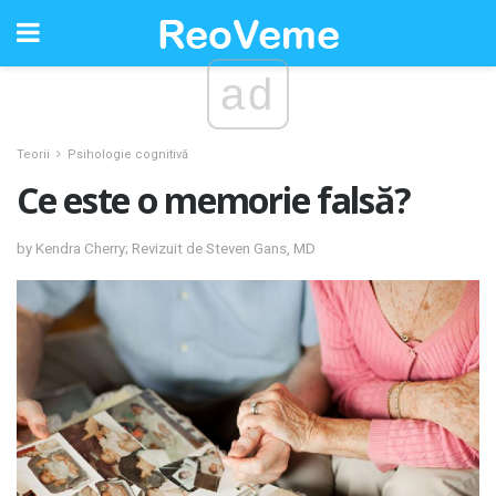
ad
Teorii
Psihologie cognitivă
Ce este o memorie falsă?
by Kendra Cherry; Revizuit de Steven Gans, MD