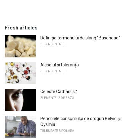
Fresh articles
Definiția termenului de slang "Basehead"
DEPENDENTA DE
Alcoolul și toleranța
DEPENDENTA DE
Ce este Catharsis?
ELEMENTELE DE BAZĂ
Pericolele consumului de droguri Belviq și
Qysmia
TULBURARE BIPOLARA