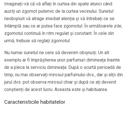
Imaginați-vă că vă aflați în curtea din spate atunci când
auziți un zgomot puternic de la curtea vecinului. Sunetul
neobișnuit vă atrage imediat atenția și vă întrebați ce se
întâmplă sau ce ar putea face zgomotul. În următoarele zile,
zgomotul continuă în ritm regulat și constant. În cele din
urmă, trebuie să reglați zgomotul.
Nu numai sunetul ne cere să devenim obișnuiți. Un alt
exemplu ar fi împrăștierea unor parfumuri dimineața înainte
de a pleca la serviciu dimineața. După o scurtă perioadă de
timp, nu mai observați mirosul parfumului dvs., dar și alții din
jurul dvs. pot observa mirosul chiar și după ce ați devenit
conștienți de acest lucru. Aceasta este și habituarea.
Caracteristicile habitatelor