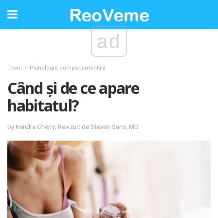
ad
Teorii
Psihologie comportamentală
Când și de ce apare
habitatul?
by Kendra Cherry; Revizuit de Steven Gans, MD