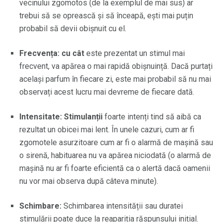
vecinului zgomotos (de la exemplul de mai sus) ar
trebui să se oprească și să înceapă, ești mai puțin
probabil să devii obișnuit cu el.
Frecvența: cu cât
este prezentat un stimul mai
frecvent, va apărea o mai rapidă obișnuință. Dacă purtați
același parfum în fiecare zi, este mai probabil să nu mai
observați acest lucru mai devreme de fiecare dată.
Intensitate: Stimulanții
foarte intenți tind să aibă ca
rezultat un obicei mai lent. În unele cazuri, cum ar fi
zgomotele asurzitoare cum ar fi o alarmă de mașină sau
o sirenă, habituarea nu va apărea niciodată (o alarmă de
mașină nu ar fi foarte eficientă ca o alertă dacă oamenii
nu vor mai observa după câteva minute).
Schimbare:
Schimbarea intensității sau duratei
stimulării poate duce la reapariția răspunsului inițial.