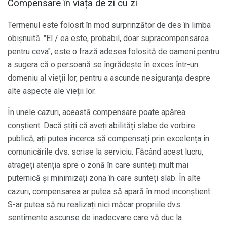
Compensare în viața de zi cu zi
Termenul este folosit în mod surprinzător de des în limba
obișnuită. "El / ea este, probabil, doar supracompensarea
pentru ceva", este o frază adesea folosită de oameni pentru
a sugera că o persoană se îngrădește în exces într-un
domeniu al vieții lor, pentru a ascunde nesiguranța despre
alte aspecte ale vieții lor.
În unele cazuri, această compensare poate apărea
conștient. Dacă știți că aveți abilități slabe de vorbire
publică, ați putea încerca să compensați prin excelența în
comunicările dvs. scrise la serviciu. Făcând acest lucru,
atrageți atenția spre o zonă în care sunteți mult mai
puternică și minimizați zona în care sunteți slab. În alte
cazuri, compensarea ar putea să apară în mod inconștient.
S-ar putea să nu realizați nici măcar propriile dvs.
sentimente ascunse de inadecvare care vă duc la