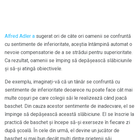
Alfred Adler a
sugerat ori de câte ori oamenii se confruntă
cu sentimente de inferioritate, aceștia întâmpină automat o
nevoie compensatorie de a se strădui pentru superioritate.
Ca rezultat, oamenii se împing să depășească slăbiciunile
și să-și atingă obiectivele.
De exemplu, imaginați-vă că un tânăr se confruntă cu
sentimente de inferioritate deoarece nu poate face cât mai
multe coșuri pe care colegii săi le realizează când joacă
baschet. Din cauza acestor sentimente de inadecvare, el se
împinge să depășească această slăbiciune. El se înscrie la
practică de baschet și începe să-și exerseze în fiecare zi
după școală. În cele din urmă, el devine un jucător de
baschet și mai bun decât mulți dintre prietenii săi.