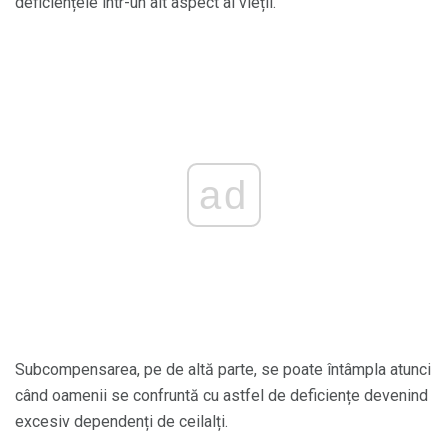
deficiențele într-un alt aspect al vieții.
ad
Subcompensarea, pe de altă parte, se poate întâmpla atunci
când oamenii se confruntă cu astfel de deficiențe devenind
excesiv dependenți de ceilalți.