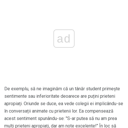
ad
De exemplu, să ne imaginăm că un tânăr student primește
sentimente sau inferioritate deoarece are puțini prieteni
apropiați. Oriunde se duce, ea vede colegii ei implicându-se
în conversații animate cu prietenii lor. Ea compensează
acest sentiment spunându-se: "S-ar putea să nu am prea
mulți prieteni apropiați, dar am note excelente!" În loc să