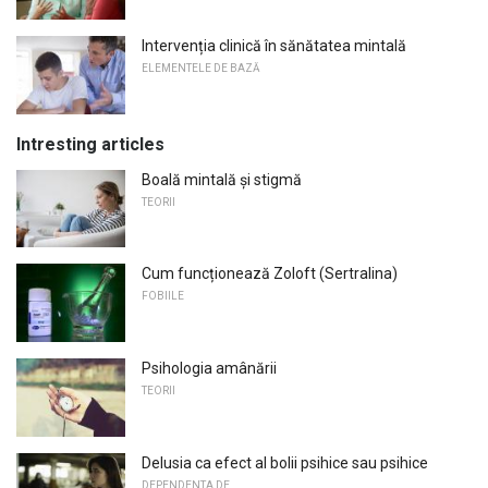
Intervenția clinică în sănătatea mintală
ELEMENTELE DE BAZĂ
Intresting articles
Boală mintală și stigmă
TEORII
Cum funcționează Zoloft (Sertralina)
FOBIILE
Psihologia amânării
TEORII
Delusia ca efect al bolii psihice sau psihice
DEPENDENTA DE