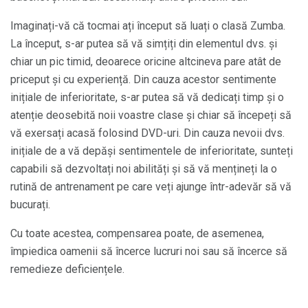
Imaginați-vă că tocmai ați început să luați o clasă Zumba.
La început, s-ar putea să vă simțiți din elementul dvs. și
chiar un pic timid, deoarece oricine altcineva pare atât de
priceput și cu experiență. Din cauza acestor sentimente
inițiale de inferioritate, s-ar putea să vă dedicați timp și o
atenție deosebită noii voastre clase și chiar să începeți să
vă exersați acasă folosind DVD-uri. Din cauza nevoii dvs.
inițiale de a vă depăși sentimentele de inferioritate, sunteți
capabili să dezvoltați noi abilități și să vă mențineți la o
rutină de antrenament pe care veți ajunge într-adevăr să vă
bucurați.
Cu toate acestea, compensarea poate, de asemenea,
împiedica oamenii să încerce lucruri noi sau să încerce să
remedieze deficiențele.