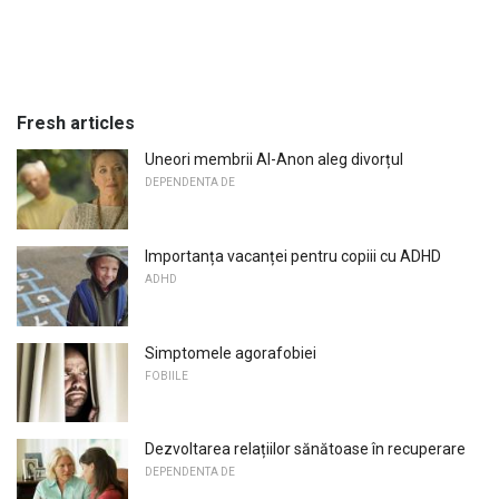
Fresh articles
Uneori membrii Al-Anon aleg divorțul
DEPENDENTA DE
Importanța vacanței pentru copiii cu ADHD
ADHD
Simptomele agorafobiei
FOBIILE
Dezvoltarea relațiilor sănătoase în recuperare
DEPENDENTA DE