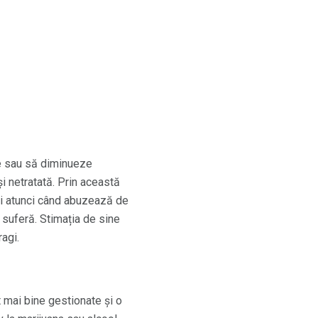
e sau să diminueze
i netratată. Prin această
și atunci când abuzează de
 suferă. Stimația de sine
ragi.
 mai bine gestionate și o