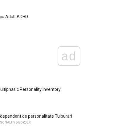
cu Adult ADHD
ad
ltiphasic Personality Inventory
i dependent de personalitate Tulburări
RSONALITY DISORDER