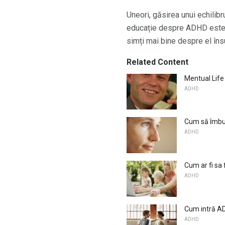
Uneori, găsirea unui echilibru
educație despre ADHD este vi
simți mai bine despre el în
Related Content
Mentual Life
ADHD
Cum să îmbun
ADHD
Cum ar fi sa
ADHD
Cum intră AD
ADHD