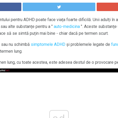
ului pentru ADHD poate face viața foarte dificilă. Unii adulți în 
sau alte substanțe pentru a "
auto-medicina
". Aceste substanțe u
 face să se simtă puțin mai bine - chiar dacă pe termen scurt.
nă sau nu schimbă
simptomele ADHD
și problemele legate de
fun
termen lung.
rmen lung, cu toate acestea, este adesea destul de o provocare p