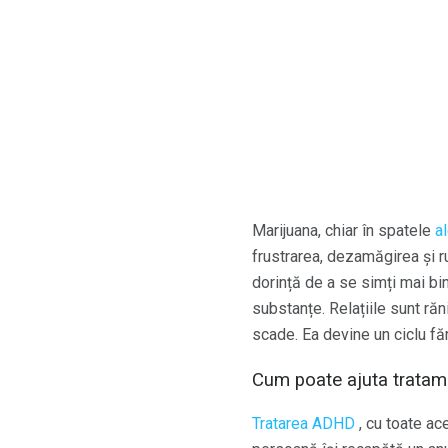
Marijuana, chiar în spatele
a
frustrarea, dezamăgirea și r
dorință de a se simți mai bi
substanțe. Relațiile sunt ră
scade. Ea devine un ciclu făr
Cum poate ajuta tratam
Tratarea ADHD
, cu toate ac