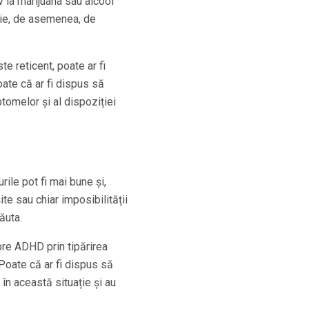
v la marijuana sau alcool
oie, de asemenea, de
te reticent, poate ar fi
ate că ar fi dispus să
tomelor și al dispoziției
rile pot fi mai bune și,
te sau chiar imposibilității
ăuta.
spre ADHD prin tipărirea
 Poate că ar fi dispus să
 în această situație și au