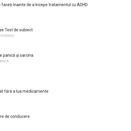
ă faceți înainte de a începe tratamentul cu ADHD
ie Test de subiect
 STUDENȚI
e panică și sarcina
PANICA
cat fără a lua medicamente
ore de conducere