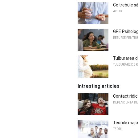
Ce trebuie s
ADHD
GRE Psiholog
RESURSE PENTRU
Tulburarea d
TULBURARE DE 
Intresting articles
Contact ridi
DEPENDENTA DE
Teoriile maj
TEORII