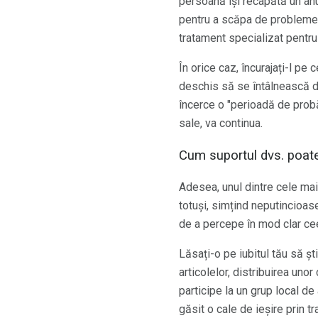
persoană își recapătă un anum
pentru a scăpa de problemel
tratament specializat pentr
În orice caz, încurajați-l pe
deschis să se întâlnească do
încerce o "perioadă de probă
sale, va continua.
Cum suportul dvs. poate
Adesea, unul dintre cele mai s
totuși, simțind neputincioase
de a percepe în mod clar cee
Lăsați-o pe iubitul tău să șt
articolelor, distribuirea uno
participe la un grup local de
găsit o cale de ieșire prin t