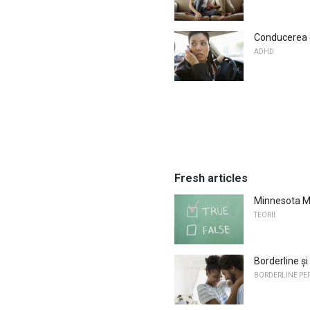
Conducerea 
ADHD
Fresh articles
Minnesota Mu
TEORII
Borderline ș
BORDERLINE PE