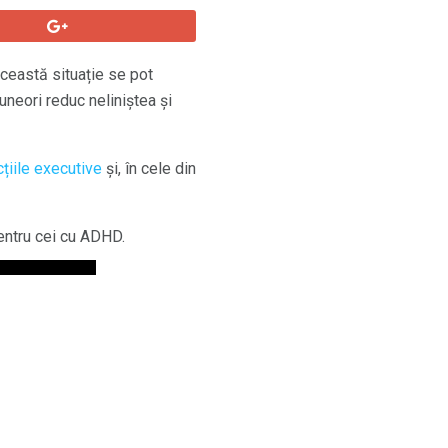
această situație se pot
neori reduc neliniștea și
cțiile executive
și, în cele din
entru cei cu ADHD.