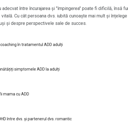
 adecvat între încurajarea și "împingerea" poate fi dificilă, însă fu
tală. Cu cât persoana dvs. iubită cunoaște mai mult și înțelege d
suși și despre perspectivele sale de succes.
 coaching în tratamentul ADD adulți
ătățiți simptomele ADD la adulți
 fii mama cu ADD
HD între dvs. și partenerul dvs. romantic