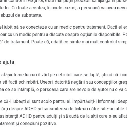
it control în viața lor, este mai puțin probabil să ajungă impulsi
e lor. Cu toate acestea, în unele cazuri, o persoană va avea nev
u abuzul de substanțe.
 cel iubit să se conecteze cu un medic pentru tratament. Dacă el es
ar cu un medic pentru a discuta despre opțiunile disponibile. Po
" de tratament. Poate că, odată ce simte mai mult controlul simp
 ajuta
fâșietoare lucruri îl văd pe cel iubit, care se luptă, știind că lucru
 să facă schimbări. Uneori, datorită negării sau concepțiilor greși
a ce se întâmplă, o persoană care are nevoie de ajutor nu o va c
ie că-l iubești și sunt acolo pentru el. Împărtășiți-i informații de
r cărți despre ADHD și transmiterea de link-uri către site-uri utile.
 asistență ADHD pentru adulți și să audă de la alții care s-au aflat
ratament și conexiuni pozitive.