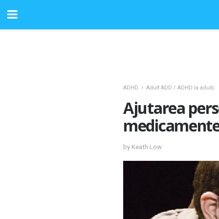
ADHD
Adult ADD / ADHD la adulți
Ajutarea pers
medicament
by Keath Low