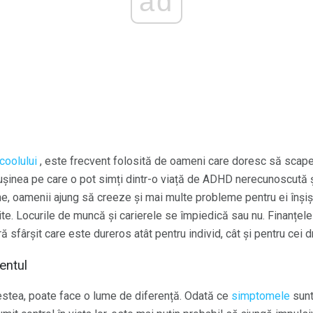
ad
lcoolului
, este frecvent folosită de oameni care doresc să scap
ușinea pe care o pot simți dintr-o viață de ADHD nerecunoscută ș
ne, oamenii ajung să creeze și mai multe probleme pentru ei înși
nite. Locurile de muncă și carierele se împiedică sau nu. Finanțele
ă sfârșit care este dureros atât pentru individ, cât și pentru cei d
entul
estea, poate face o lume de diferență. Odată ce
simptomele
sunt