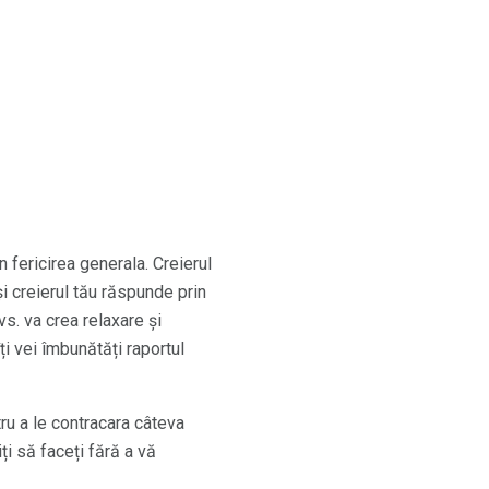
 fericirea generala. Creierul
i creierul tău răspunde prin
vs. va crea relaxare și
ți vei îmbunătăți raportul
ru a le contracara câteva
ți să faceți fără a vă