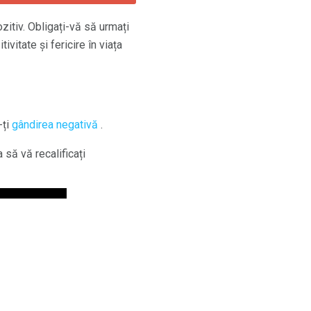
zitiv. Obligați-vă să urmați
vitate și fericire în viața
-ți
gândirea negativă
.
să vă recalificați