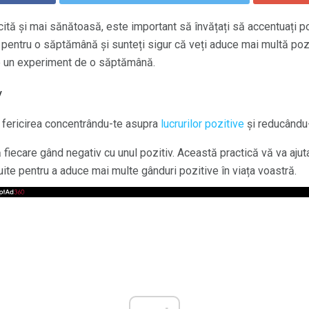
icită și mai sănătoasă, este important să învățați să accentuați po
 pentru o săptămână și sunteți sigur că veți aduce mai multă poziti
re un experiment de o săptămână.
v
a fericirea concentrându-te asupra
lucrurilor pozitive
și reducându
iecare gând negativ cu unul pozitiv. Această practică vă va ajuta 
uite pentru a aduce mai multe gânduri pozitive în viața voastră.