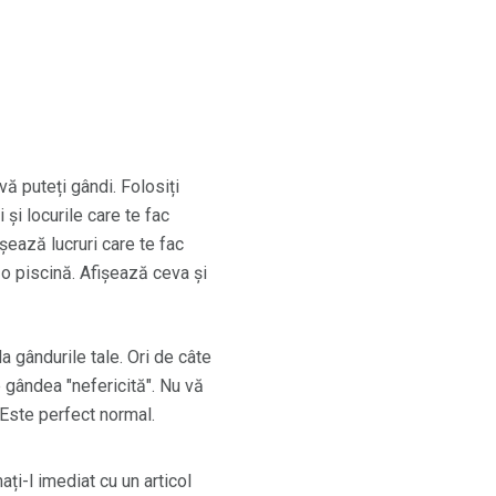
vă puteți gândi. Folosiți
și locurile care te fac
ișează lucruri care te fac
ă o piscină. Afișează ceva și
 gândurile tale. Ori de câte
e gândea "nefericită". Nu vă
 Este perfect normal.
ți-l imediat cu un articol