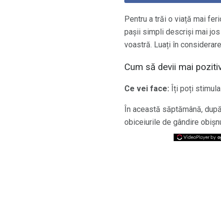
Pentru a trăi o viață mai fer
pașii simpli descriși mai jos
voastră. Luați în considera
Cum să devii mai poziti
Ce vei face:
Îți poți stimul
În această săptămână, după f
obiceiurile de gândire obișn