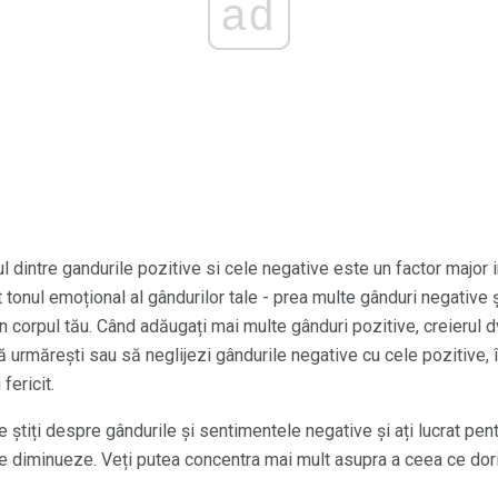
ad
 dintre gandurile pozitive si cele negative este un factor major in
tonul emoțional al gândurilor tale - prea multe gânduri negative ș
i în corpul tău. Când adăugați mai multe gânduri pozitive, creierul d
ă urmărești sau să neglijezi gândurile negative cu cele pozitive, î
fericit.
știți despre gândurile și sentimentele negative și ați lucrat pent
 se diminueze. Veți putea concentra mai mult asupra a ceea ce dori