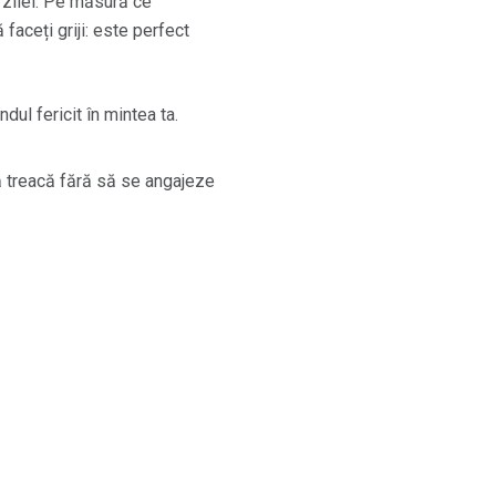
 zilei. Pe măsură ce
 faceți griji: este perfect
ul fericit în mintea ta.
să treacă fără să se angajeze