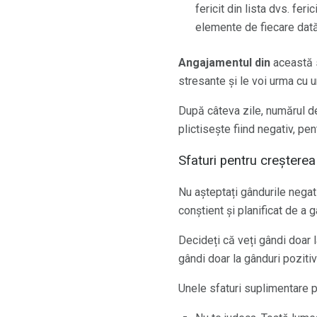
fericit din lista dvs. fer
elemente de fiecare dată
Angajamentul din
această
stresante și le voi urma cu u
După câteva zile, numărul d
plictisește fiind negativ, pe
Sfaturi pentru creșterea po
Nu așteptați gândurile negati
conștient și planificat de a 
Decideți că veți gândi doar 
gândi doar la gânduri pozitiv
Unele sfaturi suplimentare p