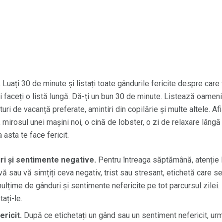
.
Luați 30 de minute și listați toate gândurile fericite despre care 
i faceți o listă lungă. Dă-ți un bun 30 de minute. Listează oamenii 
poturi de vacanță preferate, amintiri din copilărie și multe altele. Af
i, mirosul unei mașini noi, o cină de lobster, o zi de relaxare lâng
 asta te face fericit.
uri și sentimente negative.
Pentru întreaga săptămână, atenție la
vă sau vă simțiți ceva negativ, trist sau stresant, etichetă care s
 mulțime de gânduri și sentimente nefericite pe tot parcursul zilei.
tați-le.
ricit.
După ce etichetați un gând sau un sentiment nefericit, urma