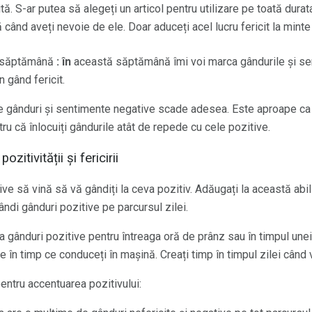
icită. S-ar putea să alegeți un articol pentru utilizare pe toată durat
 când aveți nevoie de ele. Doar aduceți acel lucru fericit la min
 săptămână
: în
această săptămână îmi voi marca gândurile și se
n gând fericit.
e gânduri și sentimente negative scade adesea. Este aproape ca 
ntru că înlocuiți gândurile atât de repede cu cele pozitive.
zitivității și fericirii
ve să vină să vă gândiți la ceva pozitiv. Adăugați la această abil
gândi gânduri pozitive pe parcursul zilei.
la gânduri pozitive pentru întreaga oră de prânz sau în timpul une
e în timp ce conduceți în mașină. Creați timp în timpul zilei când ve
entru accentuarea pozitivului: