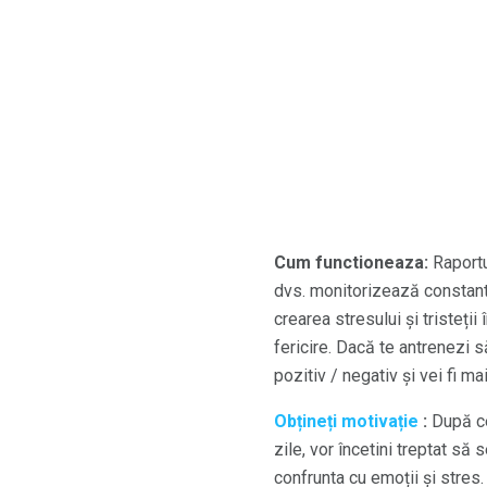
Cum functioneaza:
Raportul
dvs. monitorizează constant 
crearea stresului și tristeți
fericire. Dacă te antrenezi s
pozitiv / negativ și vei fi mai 
Obțineți motivație
:
După ce 
zile, vor încetini treptat să
confrunta cu emoții și stres.