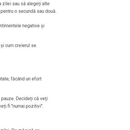
a zilei sau să alegeți alte
te pentru o secundă sau două.
ntimentele negative și
și cum creierul se
itate, făcând un efort
i pauze. Decideți că veți
ți fi "numai pozitivi".