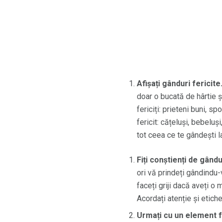
Afișați gânduri fericite
doar o bucată de hârtie ș
fericiți: prieteni buni, s
fericit: cățeluși, bebeluș
tot ceea ce te gândești la
Fiți conștienți de gând
ori vă prindeți gândindu-
faceți griji dacă aveți o
Acordați atenție și etiche
Urmați cu un element fe