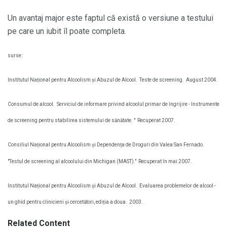
Un avantaj major este faptul că există o versiune a testului
pe care un iubit îl poate completa.
surse:
Institutul Național pentru Alcoolism și Abuzul de Alcool.
Teste de screening.
August 2004.
Consumul de alcool.
Serviciul de informare privind alcoolul primar de îngrijire - Instrumente
de screening pentru stabilirea sistemului de sănătate. "
Recuperat 2007.
Consiliul Național pentru Alcoolism și Dependența de Droguri din Valea San Fernado.
"Testul de screening al alcoolului din Michigan (MAST)."
Recuperat în mai 2007.
Institutul Național pentru Alcoolism și Abuzul de Alcool.
Evaluarea problemelor de alcool -
un ghid pentru clinicieni și cercetători, ediția a doua.
2003.
Related Content