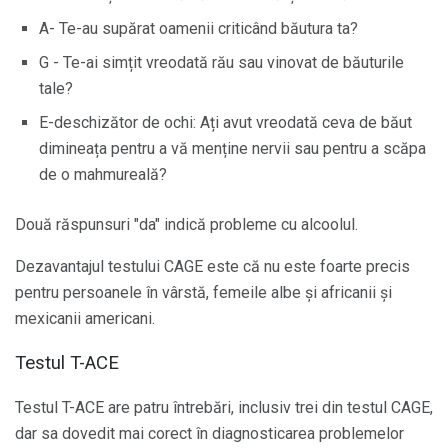
A- Te-au supărat oamenii criticând băutura ta?
G - Te-ai simțit vreodată rău sau vinovat de băuturile
tale?
E-deschizător de ochi: Ați avut vreodată ceva de băut
dimineața pentru a vă menține nervii sau pentru a scăpa
de o mahmureală?
Două răspunsuri "da" indică probleme cu alcoolul.
Dezavantajul testului CAGE este că nu este foarte precis
pentru persoanele în vârstă, femeile albe și africanii și
mexicanii americani.
Testul T-ACE
Testul T-ACE are patru întrebări, inclusiv trei din testul CAGE,
dar sa dovedit mai corect în diagnosticarea problemelor