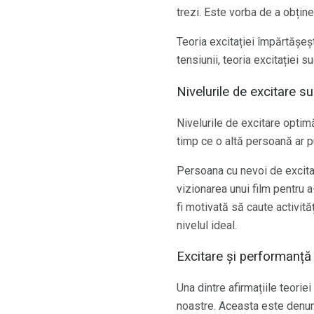
trezi. Este vorba de a obține
Teoria excitației împărtășe
tensiunii, teoria excitației
Nivelurile de excitare su
Nivelurile de excitare optimă
timp ce o altă persoană ar p
Persoana cu nevoi de excitaț
vizionarea unui film pentru a
fi motivată să caute activit
nivelul ideal.
Excitare și performanță
Una dintre afirmațiile teorie
noastre. Aceasta este denu