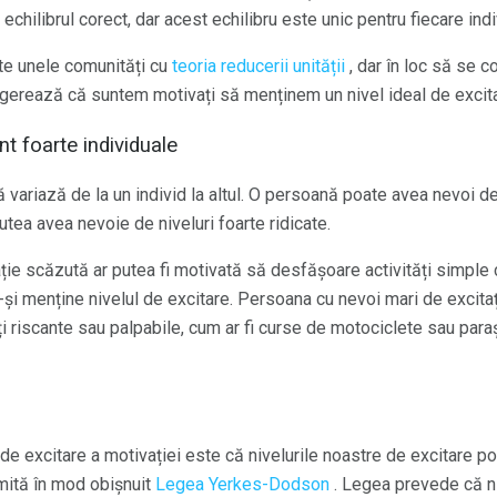
 echilibrul corect, dar acest echilibru este unic pentru fiecare indi
ște unele comunități cu
teoria reducerii unității
, dar în loc să se 
 sugerează că suntem motivați să menținem un nivel ideal de excit
nt foarte individuale
 variază de la un individ la altul. O persoană poate avea nevoi de
utea avea nevoie de niveluri foarte ridicate.
ie scăzută ar putea fi motivată să desfășoare activități simple 
-și menține nivelul de excitare. Persoana cu nevoi mari de excitaț
ăți riscante sau palpabile, cum ar fi curse de motociclete sau par
i de excitare a motivației este că nivelurile noastre de excitare p
mită în mod obișnuit
Legea Yerkes-Dodson
. Legea prevede că ni