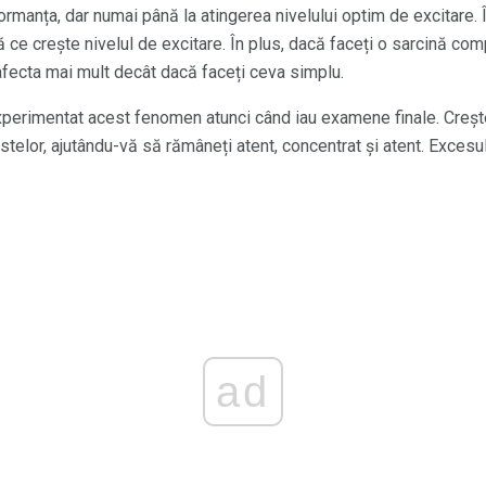
ormanța, dar numai până la atingerea nivelului optim de excitare
ce crește nivelul de excitare. În plus, dacă faceți o sarcină comp
afecta mai mult decât dacă faceți ceva simplu.
xperimentat acest fenomen atunci când iau examene finale. Crește
telor, ajutându-vă să rămâneți atent, concentrat și atent. Excesu
ad