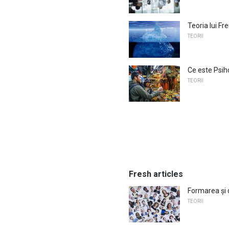
Teoria lui Fr
TEORII
Ce este Psih
TEORII
Fresh articles
Formarea și 
TEORII