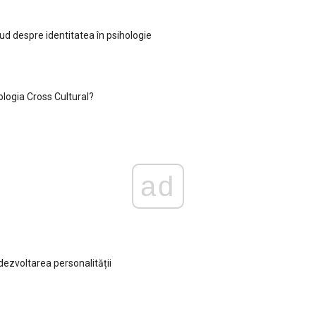
eud despre identitatea în psihologie
ologia Cross Cultural?
ad
dezvoltarea personalității