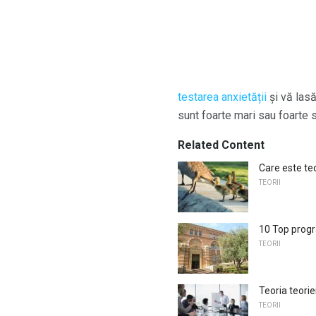
testarea anxietății
și vă lasă
sunt foarte mari sau foarte 
Related Content
Care este teo
TEORII
10 Top progr
TEORII
Teoria teorie
TEORII