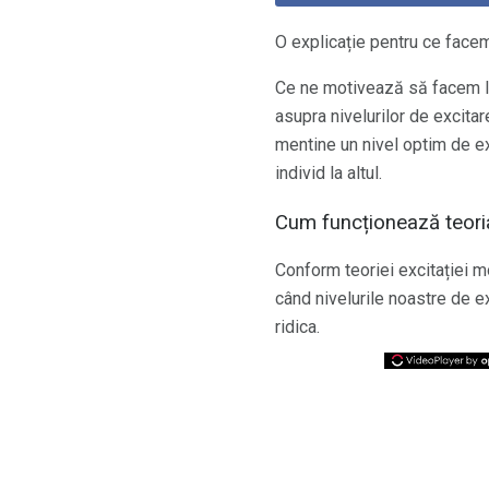
O explicație pentru ce fac
Ce ne motivează să facem lu
asupra nivelurilor de excitar
mentine un nivel optim de ex
individ la altul.
Cum funcționează teoria 
Conform teoriei excitației mo
când nivelurile noastre de e
ridica.