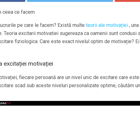
em ceea ce facem
crurile pe care le facem? Există multe
teorii ale motivației
, una
e. Teoria excitarii motivatiei sugereaza ca oamenii sunt condusi s
citare fiziologica. Care este exact nivelul optim de motivație? Ei 
excitației motivației
tivației, fiecare persoană are un nivel unic de excitare care este 
xcitare scad sub aceste niveluri personalizate optime, căutăm un 