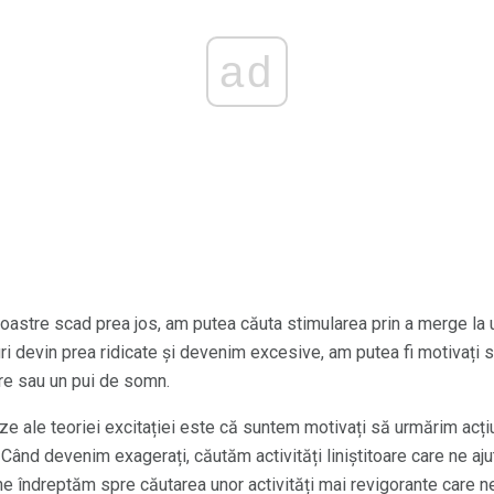
ad
oastre scad prea jos, am putea căuta stimularea prin a merge la 
uri devin prea ridicate și devenim excesive, am putea fi motivați 
are sau un pui de somn.
eze ale teoriei excitației este că suntem motivați să urmărim acți
 Când devenim exagerați, căutăm activități liniștitoare care ne aju
ne îndreptăm spre căutarea unor activități mai revigorante care n