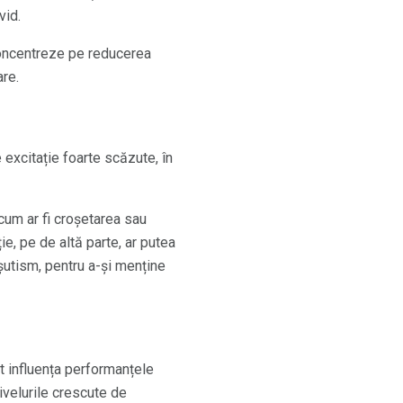
vid.
concentreze pe reducerea
are.
 excitație foarte scăzute, în
cum ar fi croșetarea sau
ie, pe de altă parte, ar putea
așutism, pentru a-și menține
ot influența performanțele
velurile crescute de