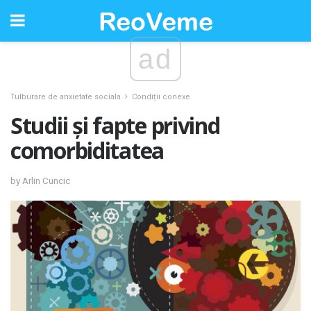
ad
Tulburare de anxietate sociala
Condiții conexe
Studii și fapte privind
comorbiditatea
by Arlin Cuncic