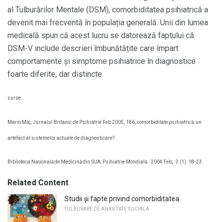
al Tulburărilor Mentale (DSM), comorbiditatea psihiatrică a
devenit mai frecventă în populația generală. Unii din lumea
medicală spun că acest lucru se datorează faptului că
DSM-V include descrieri îmbunătățite care împart
comportamente și simptome psihiatrice în diagnostice
foarte diferite, dar distincte.
surse:
Mario Maj, Jurnalul Britanic de Psihiatrie Feb 2005, 186, comorbiditate psihiatrică: un
artefact al sistemelor actuale de diagnosticare?
Biblioteca Națională de Medicină din SUA, Psihiatrie Mondială.
2004 Feb;
3 (1): 18-23.
Related Content
Studii și fapte privind comorbiditatea
TULBURARE DE ANXIETATE SOCIALA