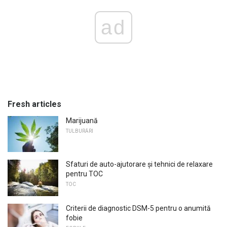
ad
Fresh articles
Marijuană
TULBURĂRI
Sfaturi de auto-ajutorare și tehnici de relaxare
pentru TOC
TOC
Criterii de diagnostic DSM-5 pentru o anumită
fobie