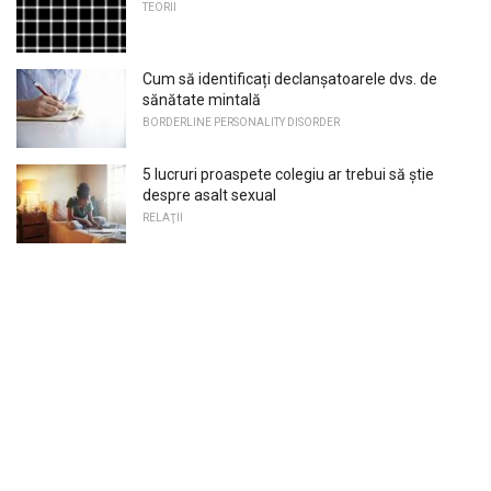
TEORII
Cum să identificați declanșatoarele dvs. de
sănătate mintală
BORDERLINE PERSONALITY DISORDER
5 lucruri proaspete colegiu ar trebui să știe
despre asalt sexual
RELAŢII