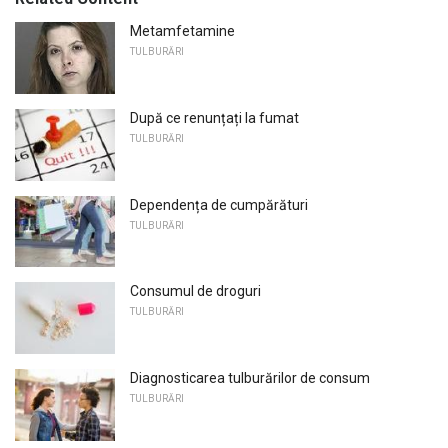
Metamfetamine
TULBURĂRI
După ce renunțați la fumat
TULBURĂRI
Dependența de cumpărături
TULBURĂRI
Consumul de droguri
TULBURĂRI
Diagnosticarea tulburărilor de consum
TULBURĂRI