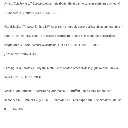
Ayres.
T., & Jewkes, Y. Spectacolul bântuit al cristalinei: o mitologie creată în mass-media?
Crime Media Culture, 8 (3) 315-332.
2012.
Rapid, D., Kerr, T., Wood, E., Small, W. Adevărurile multiple despre cristalul metamfetamină în
rândul tinerilor înrădăcinați într-o scenă de droguri urbane: O investigație etnografică
longitudinală.
Social Science & Medicine, 110: 41-48.
2014. doi: 10.1016 /
j.socscimed.2014.03.029
Lasting, O. & Charles, G. Crystal Meth.
Relaționarea practicii de îngrijire a copilului și a
tinerilor, 21 (2), 10-19.
2008.
Möbius, MD Cornelia;
Kustermann, Andreas MD;
Struffert, Tobias MD;
Kornhuber,
Johannes MD;
Müller, Helge H. MD.
Constatările c-RMN după abuzul de metale cristaline.
8 (5): 384-385.