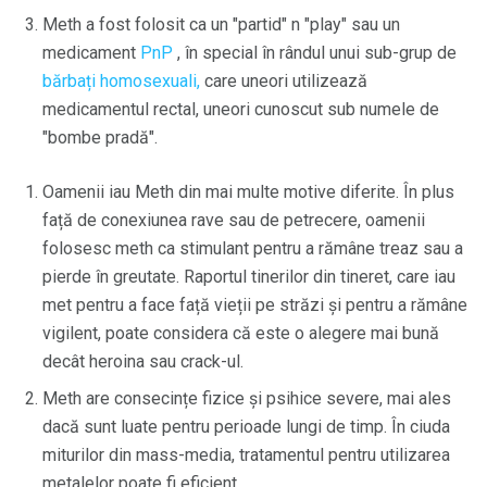
Meth a fost folosit ca un "partid" n "play" sau un
medicament
PnP
, în special în rândul unui sub-grup de
bărbați homosexuali,
care uneori utilizează
medicamentul rectal, uneori cunoscut sub numele de
"bombe pradă".
Oamenii iau Meth din mai multe motive diferite. În plus
față de conexiunea rave sau de petrecere, oamenii
folosesc meth ca stimulant pentru a rămâne treaz sau a
pierde în greutate. Raportul tinerilor din tineret, care iau
met pentru a face față vieții pe străzi și pentru a rămâne
vigilent, poate considera că este o alegere mai bună
decât heroina sau crack-ul.
Meth are consecințe fizice și psihice severe, mai ales
dacă sunt luate pentru perioade lungi de timp. În ciuda
miturilor din mass-media, tratamentul pentru utilizarea
metalelor poate fi eficient.