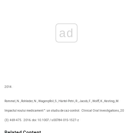
ad
2014.
Rommel, N., Rohleder, N., Wagenpfeil, S., Härtel-Petri, R., Jacob, F., Wolff, K., Kesting, M.
Impactul noului medicament " : un studiu de caz-control.
Clinical Oral Investigations, 20
(3): 469-475.
2016. doi: 10.1007 / s00784-015-1527-z
Related Content