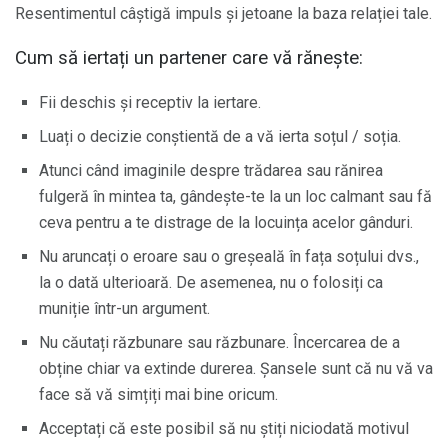
Resentimentul câștigă impuls și jetoane la baza relației tale.
Cum să iertați un partener care vă rănește:
Fii deschis și receptiv la iertare.
Luați o decizie conștientă de a vă ierta soțul / soția.
Atunci când imaginile despre trădarea sau rănirea
fulgeră în mintea ta, gândește-te la un loc calmant sau fă
ceva pentru a te distrage de la locuința acelor gânduri.
Nu aruncați o eroare sau o greșeală în fața soțului dvs.,
la o dată ulterioară. De asemenea, nu o folosiți ca
muniție într-un argument.
Nu căutați răzbunare sau răzbunare. Încercarea de a
obține chiar va extinde durerea. Șansele sunt că nu vă va
face să vă simțiți mai bine oricum.
Acceptați că este posibil să nu știți niciodată motivul