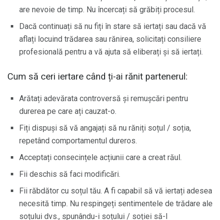
are nevoie de timp. Nu încercați să grăbiți procesul.
Dacă continuați să nu fiți în stare să iertați sau dacă vă
aflați locuind trădarea sau rănirea, solicitați consiliere
profesională pentru a vă ajuta să eliberați și să iertați.
Cum să ceri iertare când ți-ai rănit partenerul:
Arătați adevărata controversă și remușcări pentru
durerea pe care ați cauzat-o.
Fiți dispuși să vă angajați să nu răniți soțul / soția,
repetând comportamentul dureros.
Acceptați consecințele acțiunii care a creat răul.
Fii deschis să faci modificări.
Fii răbdător cu soțul tău. A fi capabil să vă iertați adesea
necesită timp. Nu respingeți sentimentele de trădare ale
soțului dvs., spunându-i soțului / soției să-l