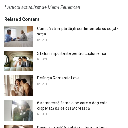
* Articol actualizat de Marni Feuerman
Related Content
Cum să vă împărtășiți sentimentele cu soțul /
soția
RELAŢII
Sfaturi importante pentru cuplurile noi
RELAŢII
Definiția Romantic Love
RELAŢII
6 semnează femeia pe care o dați este
disperată să se căsătorească
RELAŢII
Desire sexuală în relații pe termen lung