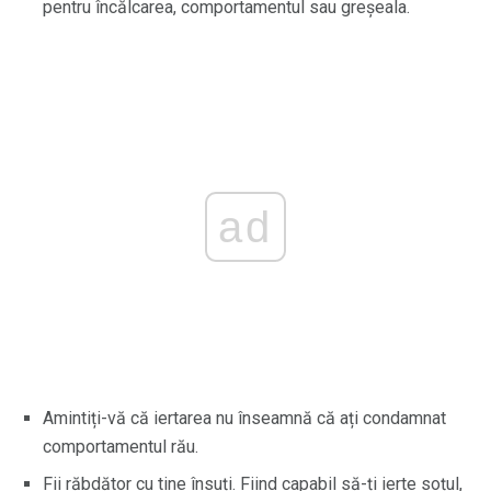
pentru încălcarea, comportamentul sau greșeala.
ad
Amintiți-vă că iertarea nu înseamnă că ați condamnat
comportamentul rău.
Fii răbdător cu tine însuți. Fiind capabil să-ți ierte soțul,