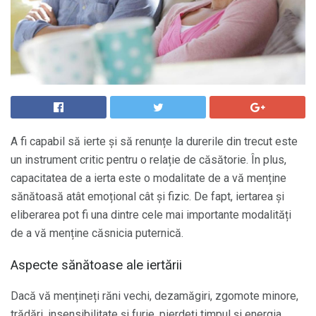
A fi capabil să ierte și să renunțe la durerile din trecut este
un instrument critic pentru o relație de căsătorie. În plus,
capacitatea de a ierta este o modalitate de a vă menține
sănătoasă atât emoțional cât și fizic. De fapt, iertarea și
eliberarea pot fi una dintre cele mai importante modalități
de a vă menține căsnicia puternică.
Aspecte sănătoase ale iertării
Dacă vă mențineți răni vechi, dezamăgiri, zgomote minore,
trădări, insensibilitate și furie, pierdeți timpul și energia