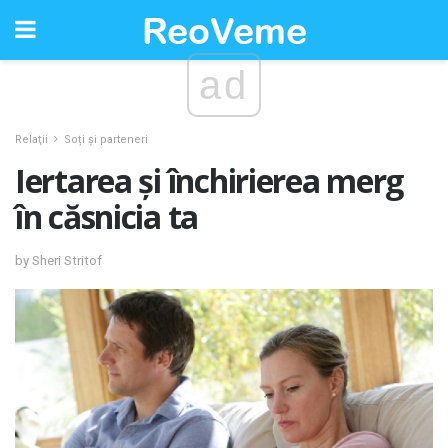
ad
Relaţii
Soți și parteneri
Iertarea și închirierea merg
în căsnicia ta
by Sheri Stritof