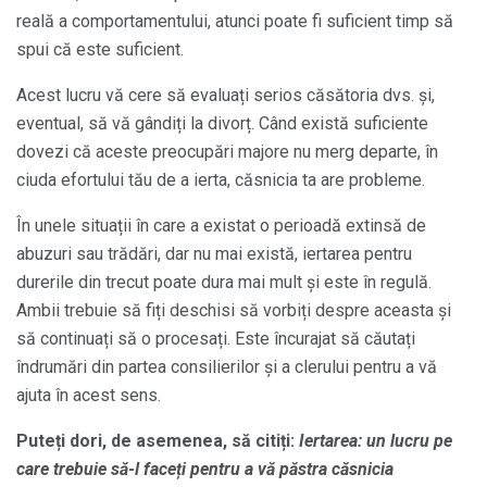
reală a comportamentului, atunci poate fi suficient timp să
spui că este suficient.
Acest lucru vă cere să evaluați serios căsătoria dvs. și,
eventual, să vă gândiți la divorț. Când există suficiente
dovezi că aceste preocupări majore nu merg departe, în
ciuda efortului tău de a ierta, căsnicia ta are probleme.
În unele situații în care a existat o perioadă extinsă de
abuzuri sau trădări, dar nu mai există, iertarea pentru
durerile din trecut poate dura mai mult și este în regulă.
Ambii trebuie să fiți deschisi să vorbiți despre aceasta și
să continuați să o procesați. Este încurajat să căutați
îndrumări din partea consilierilor și a clerului pentru a vă
ajuta în acest sens.
Puteți dori, de asemenea, să citiți:
Iertarea: un lucru pe
care trebuie să-l faceți pentru a vă păstra căsnicia