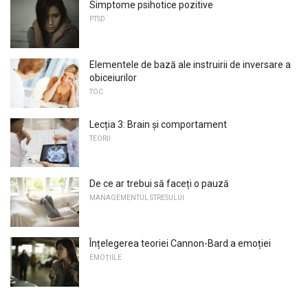
Simptome psihotice pozitive
PTSD
Elementele de bază ale instruirii de inversare a
obiceiurilor
TOC
Lecția 3: Brain și comportament
TEORII
De ce ar trebui să faceți o pauză
MANAGEMENTUL STRESULUI
Înțelegerea teoriei Cannon-Bard a emoției
EMOŢIILE