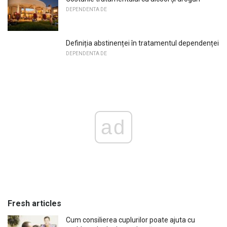
DEPENDENTA DE
Definiția abstinenței în tratamentul dependenței
DEPENDENTA DE
ad
Fresh articles
Cum consilierea cuplurilor poate ajuta cu