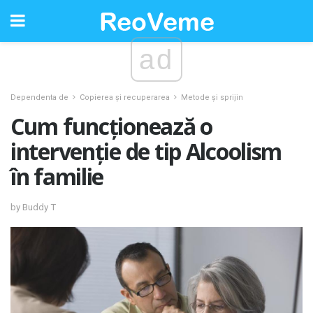
ad
Dependenta de
Copierea și recuperarea
Metode și sprijin
Cum funcționează o
intervenție de tip Alcoolism
în familie
by Buddy T