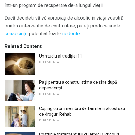
într-un program de recuperare de-a lungul vieții.
Dacă decideți să vă apropiați de alcoolic în viața voastră
printr-o intervenție de confruntare, puteți produce unele
consecințe
potențial foarte
nedorite
.
Related Content
Un studiu al tradiției 11
DEPENDENTA DE
Pași pentru a construi stima de sine după
dependență
DEPENDENTA DE
Coping cu un membru de familie în alcool sau
de droguri Rehab
DEPENDENTA DE
Costurile tratamentului cu alcool și droguri