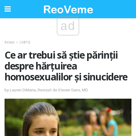
ad
Relaţii
LGBTQ
Ce ar trebui să știe părinții
despre hărțuirea
homosexualilor și sinucidere
by Lauren DiMaria; Revizuit de Steven Gans, MD