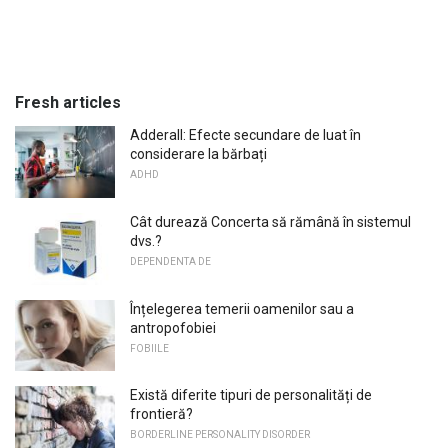
Fresh articles
Adderall: Efecte secundare de luat în
considerare la bărbați
ADHD
Cât durează Concerta să rămână în sistemul
dvs.?
DEPENDENTA DE
Înțelegerea temerii oamenilor sau a
antropofobiei
FOBIILE
Există diferite tipuri de personalități de
frontieră?
BORDERLINE PERSONALITY DISORDER