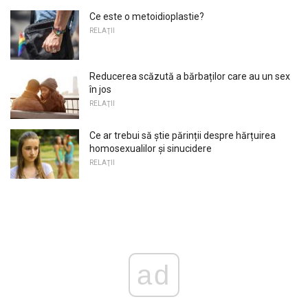
Ce este o metoidioplastie?
RELAŢII
Reducerea scăzută a bărbaților care au un sex
în jos
RELAŢII
Ce ar trebui să știe părinții despre hărțuirea
homosexualilor și sinucidere
RELAŢII
ad