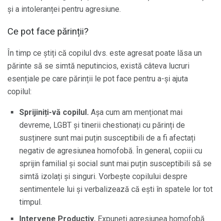
și a intoleranței pentru agresiune.
Ce pot face părinții?
În timp ce știți că copilul dvs. este agresat poate lăsa un
părinte să se simtă neputincios, există câteva lucruri
esențiale pe care părinții le pot face pentru a-și ajuta
copilul:
Sprijiniți-vă copilul.
Așa cum am menționat mai
devreme, LGBT și tinerii chestionați cu părinți de
susținere sunt mai puțin susceptibili de a fi afectați
negativ de agresiunea homofobă. În general, copiii cu
sprijin familial și social sunt mai puțin susceptibili să se
simtă izolați și singuri. Vorbește copilului despre
sentimentele lui și verbalizează că ești în spatele lor tot
timpul.
Intervene Productiv.
Expuneți agresiunea homofobă