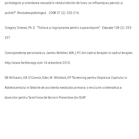
psihologice și orientarea sexuală în rândul elevilor de liceu: ce influență au părinții și
școlile?"
Revizuirea psihologică
.
2008 37 (2): 202-216.
Gregory Greene, Ph.D.
"Tortura și îngrijorarea pentru supraviețuire".
Educație
128 (2): 333-
337.
Corespondența personală cu James Kelleher, MA, LPC din cadrul terapiei în cadrul terapiei.
http://www.fwitherapy.com 14 octombrie 2010.
SB Williams, EA O'Connor, Eder, M. Whitlock, EP "Screening pentru Depresia Copilului si
Adolescentului in Setarile de asistenta medicala primara: o revizuire sistematica a
dovezilor pentru Task Force de Servicii Preventive din SUA".