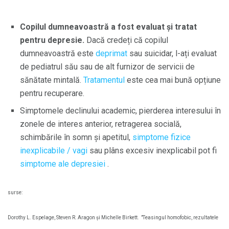
Copilul dumneavoastră a fost evaluat și tratat
pentru depresie.
Dacă credeți că copilul
dumneavoastră este
deprimat
sau suicidar, l-ați evaluat
de pediatrul său sau de alt furnizor de servicii de
sănătate mintală.
Tratamentul
este cea mai bună opțiune
pentru recuperare.
Simptomele declinului academic, pierderea interesului în
zonele de interes anterior, retragerea socială,
schimbările în somn și apetitul,
simptome fizice
inexplicabile / vagi
sau plâns excesiv inexplicabil pot fi
simptome ale depresiei
.
surse:
Dorothy L. Espelage, Steven R. Aragon și Michelle Birkett.
"Teasingul homofobic, rezultatele