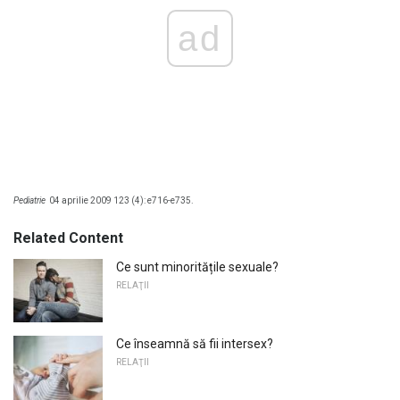
ad
Pediatrie
04 aprilie 2009 123 (4): e716-e735.
Related Content
Ce sunt minoritățile sexuale?
RELAŢII
Ce înseamnă să fii intersex?
RELAŢII