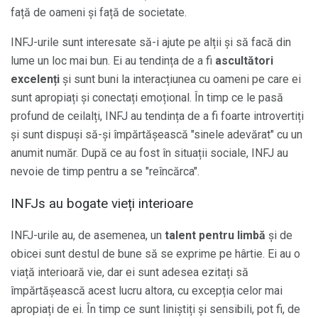
față de oameni și față de societate.
INFJ-urile sunt interesate să-i ajute pe alții și să facă din
lume un loc mai bun. Ei au tendința de a fi
ascultători
excelenți
și sunt buni la interacțiunea cu oameni pe care ei
sunt apropiați și conectați emoțional. În timp ce le pasă
profund de ceilalți, INFJ au tendința de a fi foarte introvertiți
și sunt dispuși să-și împărtășească "sinele adevărat" cu un
anumit număr. După ce au fost în situații sociale, INFJ au
nevoie de timp pentru a se "reîncărca".
INFJs au bogate vieți interioare
INFJ-urile au, de asemenea, un
talent pentru limbă
și de
obicei sunt destul de bune să se exprime pe hârtie. Ei au o
viață interioară vie, dar ei sunt adesea ezitați să
împărtășească acest lucru altora, cu excepția celor mai
apropiați de ei. În timp ce sunt liniștiți și sensibili, pot fi, de