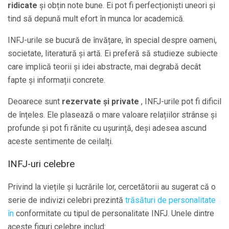
ridicate
și obțin note bune. Ei pot fi perfecționiști uneori și
tind să depună mult efort în munca lor academică.
INFJ-urile se bucură de învățare, în special despre oameni,
societate, literatură și artă. Ei preferă să studieze subiecte
care implică teorii și idei abstracte, mai degrabă decât
fapte și informații concrete.
Deoarece sunt
rezervate și private
, INFJ-urile pot fi dificil
de înțeles. Ele plasează o mare valoare relațiilor strânse și
profunde și pot fi rănite cu ușurință, deși adesea ascund
aceste sentimente de ceilalți.
INFJ-uri celebre
Privind la viețile și lucrările lor, cercetătorii au sugerat că o
serie de indivizi celebri prezintă
trăsături de personalitate
în
conformitate cu tipul de personalitate INFJ. Unele dintre
aceste figuri celebre includ: