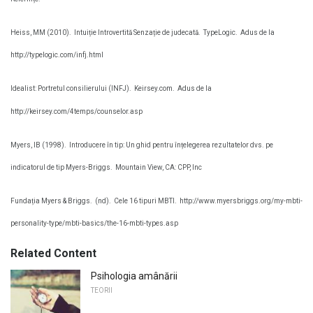
Heiss, MM (2010).
Intuiție Introvertită Senzație de judecată.
TypeLogic.
Adus de la
http://typelogic.com/infj.html
Idealist: Portretul consilierului (INFJ).
Keirsey.com.
Adus de la
http://keirsey.com/4temps/counselor.asp
Myers, IB (1998).
Introducere în tip: Un ghid pentru înțelegerea rezultatelor dvs. pe
indicatorul de tip Myers-Briggs.
Mountain View, CA: CPP, Inc
Fundația Myers & Briggs.
(nd).
Cele 16 tipuri MBTI.
http://www.myersbriggs.org/my-mbti-
personality-type/mbti-basics/the-16-mbti-types.asp
Related Content
Psihologia amânării
TEORII