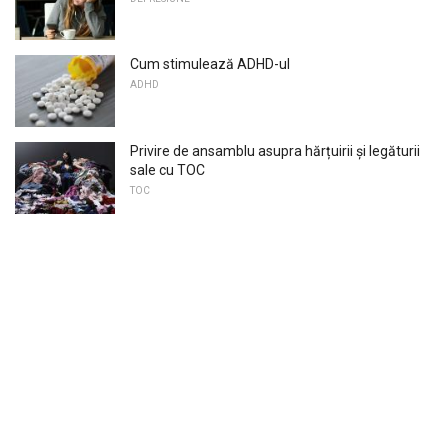
Cum stimulează ADHD-ul
ADHD
Privire de ansamblu asupra hărțuirii și legăturii
sale cu TOC
TOC