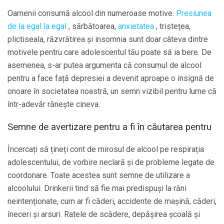
Oamenii consumă alcool din numeroase motive.
Presiunea
de la egal la egal
, sărbătoarea,
anxietatea
, tristețea,
plictiseala, răzvrătirea și insomnia sunt doar câteva dintre
motivele pentru care adolescentul tău poate să ia bere. De
asemenea, s-ar putea argumenta că consumul de alcool
pentru a face față depresiei a devenit aproape o insignă de
onoare în societatea noastră, un semn vizibil pentru lume că
într-adevăr rănește cineva.
Semne de avertizare pentru a fi în căutarea pentru
Încercați să țineți cont de mirosul de alcool pe respirația
adolescentului, de vorbire neclară și de probleme legate de
coordonare. Toate acestea sunt semne de utilizare a
alcoolului. Drinkerii tind să fie mai predispuși la răni
neintenționate, cum ar fi căderi, accidente de mașină, căderi,
îneceri și arsuri. Ratele de scădere, depășirea școală și