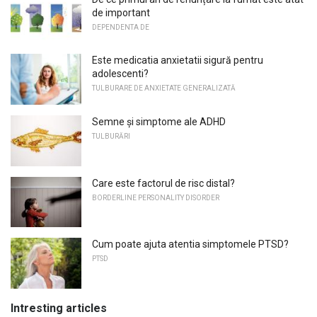
de important
DEPENDENTA DE
Este medicatia anxietatii sigură pentru
adolescenti?
TULBURARE DE ANXIETATE GENERALIZATĂ
Semne și simptome ale ADHD
TULBURĂRI
Care este factorul de risc distal?
BORDERLINE PERSONALITY DISORDER
Cum poate ajuta atentia simptomele PTSD?
PTSD
Intresting articles