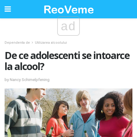
ad
Dependenta de
Utilizarea alcoolului
De ce adolescenti se intoarce
la alcool?
by Nancy Schimelpfening