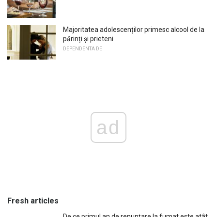
Majoritatea adolescenților primesc alcool de la
părinți și prieteni
DEPENDENTA DE
ad
Fresh articles
De ce primul an de renunțare la fumat este atât