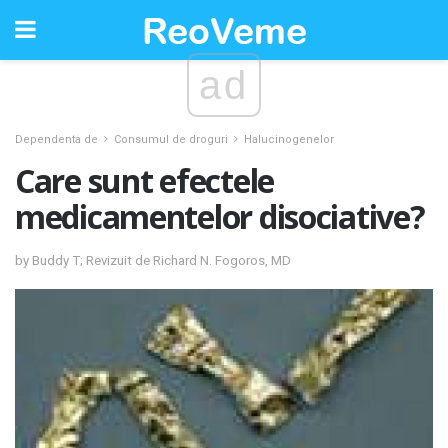
ad
Dependenta de
Consumul de droguri
Halucinogenelor
Care sunt efectele
medicamentelor disociative?
by Buddy T; Revizuit de Richard N. Fogoros, MD