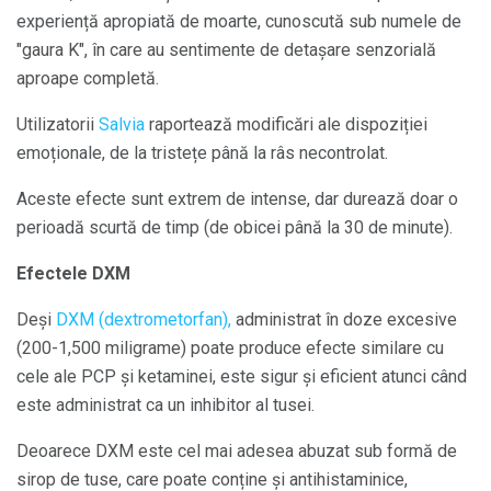
experiență apropiată de moarte, cunoscută sub numele de
"gaura K", în care au sentimente de detașare senzorială
aproape completă.
Utilizatorii
Salvia
raportează modificări ale dispoziției
emoționale, de la tristețe până la râs necontrolat.
Aceste efecte sunt extrem de intense, dar durează doar o
perioadă scurtă de timp (de obicei până la 30 de minute).
Efectele DXM
Deși
DXM (dextrometorfan),
administrat în doze excesive
(200-1,500 miligrame) poate produce efecte similare cu
cele ale PCP și ketaminei, este sigur și eficient atunci când
este administrat ca un inhibitor al tusei.
Deoarece DXM este cel mai adesea abuzat sub formă de
sirop de tuse, care poate conține și antihistaminice,