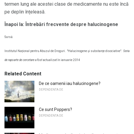
termen lung ale acestei clase de medicamente nu este încă
pe deplin înțeleasă.
Înapoi la: Întrebări frecvente despre halucinogene
Sursă:
Institutul Național pentru Abuzul de Droguri.
"Halucinogene și substanțe disociative".
Seria
de rapoarte de cercetare a fost
actualizat în ianuarie 2014
Related Content
De ce oamenii iau halucinogene?
DEPENDENTA DE
Ce sunt Poppers?
DEPENDENTA DE