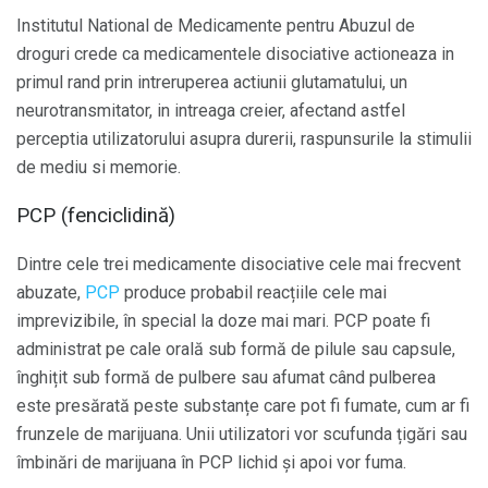
Institutul National de Medicamente pentru Abuzul de
droguri crede ca medicamentele disociative actioneaza in
primul rand prin intreruperea actiunii glutamatului, un
neurotransmitator, in intreaga creier, afectand astfel
perceptia utilizatorului asupra durerii, raspunsurile la stimulii
de mediu si memorie.
PCP (fenciclidină)
Dintre cele trei medicamente disociative cele mai frecvent
abuzate,
PCP
produce probabil reacțiile cele mai
imprevizibile, în special la doze mai mari. PCP poate fi
administrat pe cale orală sub formă de pilule sau capsule,
înghițit sub formă de pulbere sau afumat când pulberea
este presărată peste substanțe care pot fi fumate, cum ar fi
frunzele de marijuana. Unii utilizatori vor scufunda țigări sau
îmbinări de marijuana în PCP lichid și apoi vor fuma.