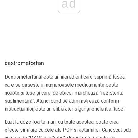
ad
dextrometorfan
Dextrometorfanul este un ingredient care suprimă tusea,
care se găsește în numeroasele medicamente peste
noapte și tuse și care, de obicei, marchează "rezistență
suplimentară". Atunci când se administrează conform
instrucțiunilor, este un eliberator sigur și eficient al tusei.
Luat la doze foarte mari, cu toate acestea, poate crea
efecte similare cu cele ale PCP și ketaminei. Cunoscut sub
numele de "DXM" sau "robo", drogul este popular cu