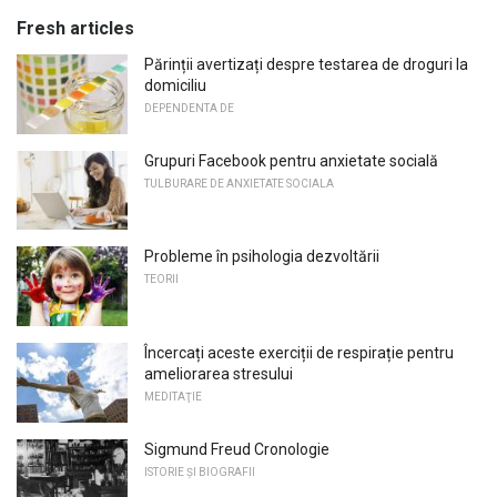
Fresh articles
Părinții avertizați despre testarea de droguri la
domiciliu
DEPENDENTA DE
Grupuri Facebook pentru anxietate socială
TULBURARE DE ANXIETATE SOCIALA
Probleme în psihologia dezvoltării
TEORII
Încercați aceste exerciții de respirație pentru
ameliorarea stresului
MEDITAŢIE
Sigmund Freud Cronologie
ISTORIE ȘI BIOGRAFII