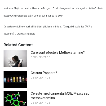
Institutul Național pentru Abuzul de Droguri.
"Halucinogene și substanțe disociative".
Seria
de rapoarte de cercetare a fost
actualizat în ianuarie 2014
Departamentul New York al Sănătății și igienei mintale.
"Droguri disociative (PCP și
ketamină)".
Droguri și sănătate
Related Content
Care sunt efectele Methoxetamine?
DEPENDENTA DE
Ce sunt Poppers?
DEPENDENTA DE
Ce este medicamentul MXE, Mexxy sau
methoxetamina
DEPENDENTA DE