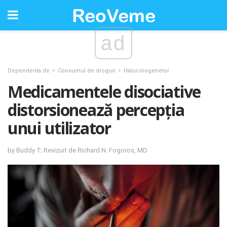
ad
Dependenta de
Consumul de droguri
Halucinogenelor
Medicamentele disociative
distorsionează percepția
unui utilizator
by Buddy T; Revizuit de Richard N. Fogoros, MD