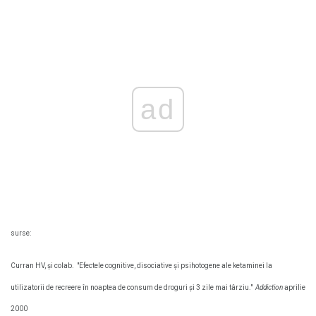
ad
surse:
Curran HV, și colab.
"Efectele cognitive, disociative și psihotogene ale ketaminei la
utilizatorii de recreere în noaptea de consum de droguri și 3 zile mai târziu."
Addiction
aprilie
2000