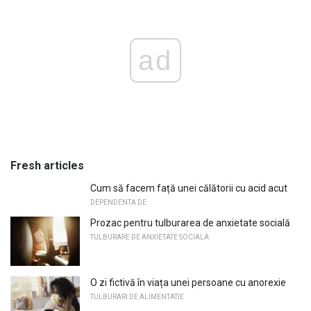
ad
Fresh articles
Cum să facem față unei călătorii cu acid acut
DEPENDENTA DE
Prozac pentru tulburarea de anxietate socială
TULBURARE DE ANXIETATE SOCIALA
O zi fictivă în viața unei persoane cu anorexie
TULBURARI DE ALIMENTATIE