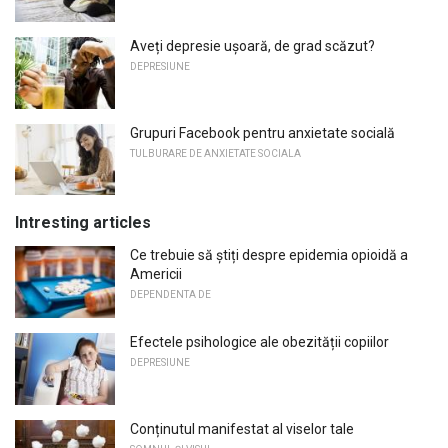
Aveți depresie ușoară, de grad scăzut?
DEPRESIUNE
Grupuri Facebook pentru anxietate socială
TULBURARE DE ANXIETATE SOCIALA
Intresting articles
Ce trebuie să știți despre epidemia opioidă a
Americii
DEPENDENTA DE
Efectele psihologice ale obezității copiilor
DEPRESIUNE
Conținutul manifestat al viselor tale