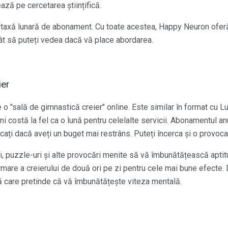
ază pe cercetarea științifică.
u o taxă lunară de abonament. Cu toate acestea, Happy Neuron ofe
ncât să puteți vedea dacă vă place abordarea.
ier
e o "sală de gimnastică creier" online. Este similar în format cu 
ni costă la fel ca o lună pentru celelalte servicii. Abonamentul a
icați dacă aveți un buget mai restrâns. Puteți încerca și o provoc
ri, puzzle-uri și alte provocări menite să vă îmbunătățească aptit
are a creierului de două ori pe zi pentru cele mai bune efecte.
 care pretinde că vă îmbunătățește viteza mentală.