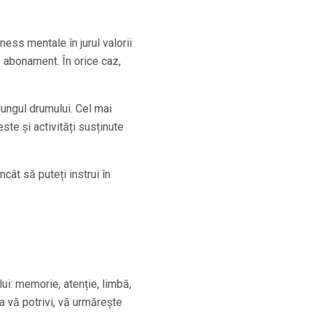
tness mentale în jurul valorii
de abonament. În orice caz,
lungul drumului. Cel mai
este și activități susținute
ncât să puteți instrui în
lui: memorie, atenție, limbă,
a vă potrivi, vă urmărește