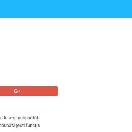
i de a-și îmbunătăți
îmbunătățești funcția