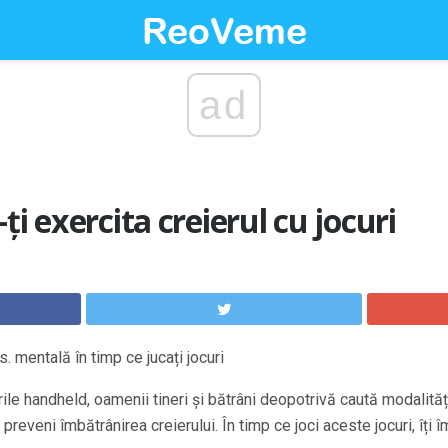
ad
ți exercita creierul cu jocuri
. mentală în timp ce jucați jocuri
rile handheld, oamenii tineri și bătrâni deopotrivă caută modalităț
preveni îmbătrânirea creierului. În timp ce joci aceste jocuri, îți 