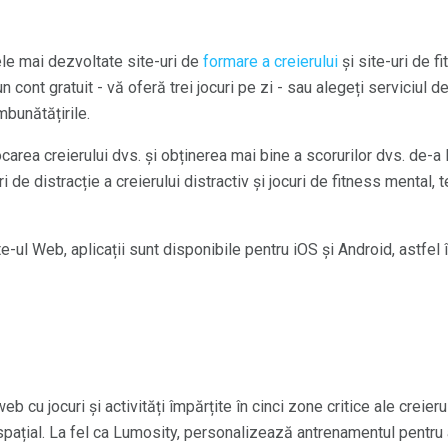
le mai dezvoltate site-uri de
formare a creierului
și site-uri de fi
un cont gratuit - vă oferă trei jocuri pe zi - sau alegeți serviciul 
mbunătățirile.
area creierului dvs. și obținerea mai bine a scorurilor dvs. de-a 
 de distracție a creierului distractiv și jocuri de fitness mental, t
e-ul Web, aplicații sunt disponibile pentru iOS și Android, astfel î
 cu jocuri și activități împărțite în cinci zone critice ale creieru
/ spațial. La fel ca Lumosity, personalizează antrenamentul pentru 