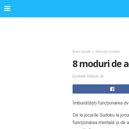
Brain Health
Exerciții mintale
8 moduri de a-
by Mark Stibich, dr
Îmbunătățiți funcționarea dvs
De la jocurile Sudoku la jocu
funcționarea mentală și de a 