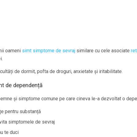
unii oameni
simt simptome de sevraj
similare cu cele asociate
ret
i.
ltăți de dormit, pofta de droguri, anxietate și iritabilitate.
t de dependență
a semne și simptome comune pe care cineva le-a dezvoltat o dep
țe pentru substanță
evita simptomele de sevraj
u te duci