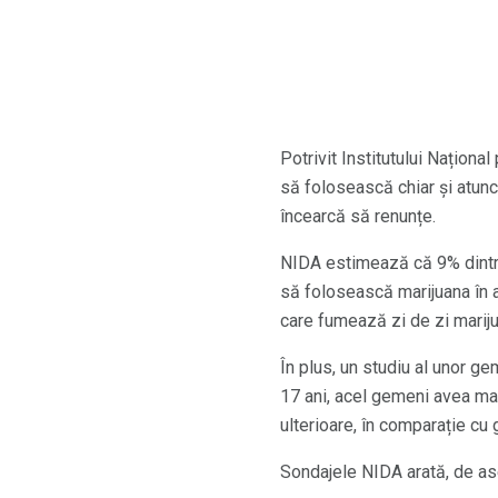
Potrivit Institutului Națion
să folosească chiar și atunc
încearcă să renunțe.
NIDA estimează că 9% dintre 
să folosească marijuana în 
care fumează zi de zi marij
În plus, un studiu al unor ge
17 ani, acel gemeni avea m
ulterioare, în comparație c
Sondajele NIDA arată, de a