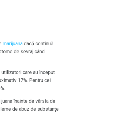
de
marijuana
dacă continuă
imptome de sevraj când
utilizatori care au început
oximativ 17%. Pentru cei
0%.
ijuana înainte de vârsta de
obleme de abuz de substanțe