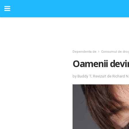
Dependenta de
Consumul de drog
Oamenii devi
by Buddy T; Revizuit de Richard 