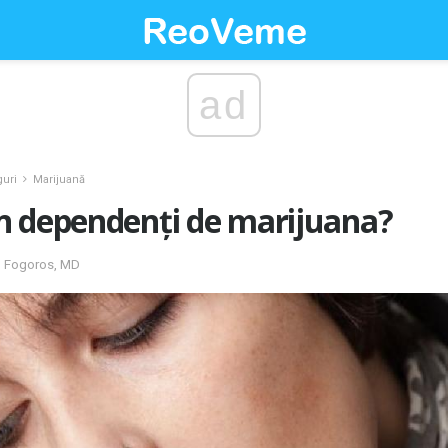
ad
uri
Marijuană
n dependenți de marijuana?
N. Fogoros, MD