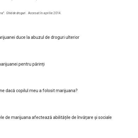
na".
Ghid de droguri
.
Accesat în aprilie 2014.
rijuanei duce la abuzul de droguri ulterior
arijuanei pentru părinți
e dacă copilul meu a folosit marijuana?
ele de marijuana afectează abilitățile de învățare și sociale