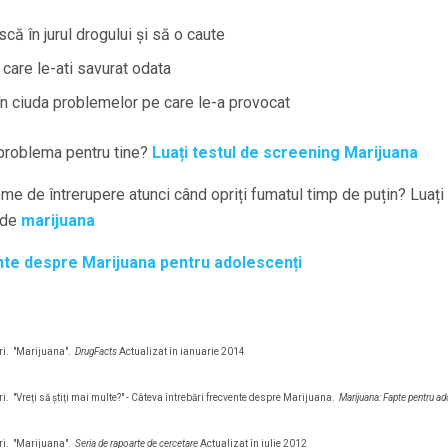
că în jurul drogului și să o caute
e care le-ati savurat odata
 în ciuda problemelor pe care le-a provocat
problema pentru tine?
Luați testul de screening Marijuana
me de întrerupere atunci când opriți fumatul timp de puțin? Luați
de
marijuana
nte despre Marijuana pentru adolescenți
i.
"Marijuana".
DrugFacts
Actualizat în ianuarie 2014
i.
"Vreți să știți mai multe?" - Câteva întrebări frecvente despre Marijuana.
Marijuana: Fapte pentru ad
i.
"Marijuana".
Seria de rapoarte de cercetare
Actualizat în iulie 2012