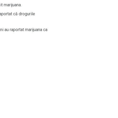
it marijuana.
aportat că drogurile
i au raportat marijuana ca