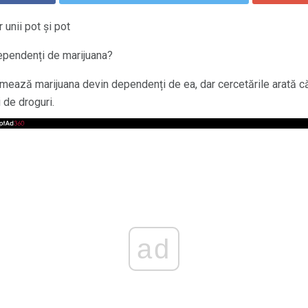
 unii pot și pot
pendenți de marijuana?
umează marijuana devin dependenți de ea, dar cercetările arată că 
 de droguri.
ad