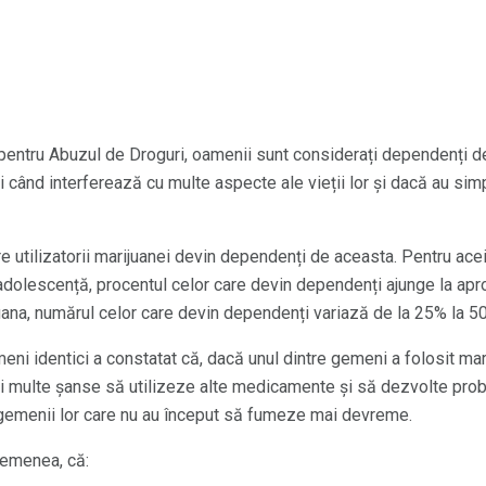
al pentru Abuzul de Droguri, oamenii sunt considerați dependenți 
i când interferează cu multe aspecte ale vieții lor și dacă au s
utilizatorii marijuanei devin dependenți de aceasta. Pentru acei 
adolescență, procentul celor care devin dependenți ajunge la apr
uana, numărul celor care devin dependenți variază de la 25% la 5
meni identici a constatat că, dacă unul dintre gemeni a folosit mar
ai multe șanse să utilizeze alte medicamente și să dezvolte pr
u gemenii lor care nu au început să fumeze mai devreme.
semenea, că: