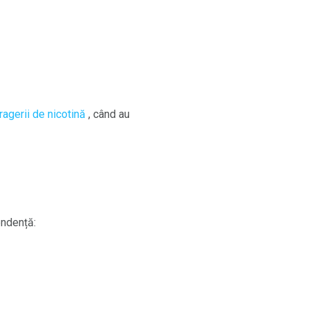
ragerii de nicotină
, când au
endență: