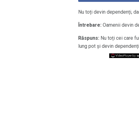
Nu toți devin dependenți, dar
Întrebare:
Oamenii devin de
Răspuns:
Nu toți cei care f
lung pot și devin dependenți