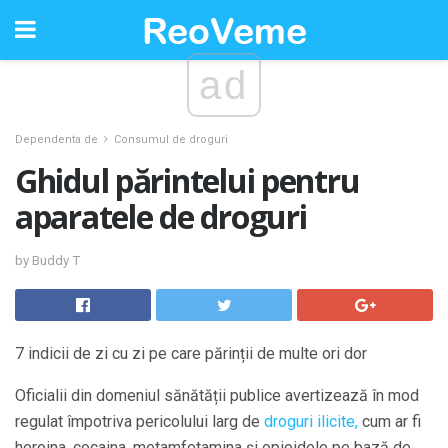
ad
Dependenta de
Consumul de droguri
Ghidul părintelui pentru
aparatele de droguri
by Buddy T
7 indicii de zi cu zi pe care părinții de multe ori dor
Oficialii din domeniul sănătății publice avertizează în mod
regulat împotriva pericolului larg de
droguri ilicite,
cum ar fi
heroina, cocaina, metamfetamina și opioidele pe bază de