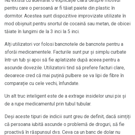
Nu există cu adevărat o explicație clară despre motivul
pentru care o persoană ar fi tăiat paiete din plastic în
dormitor. Acestea sunt dispozitive improvizate utilizate în
mod obișnuit pentru snortul de cocaină sau metan, de obicei
tăiate în lungimi de la 3 inci la 5 inci.
Alți utilizatori vor folosi bancnotele de bancnote pentru a
sforăi medicamentele. Facturile sunt pur și simplu curbate
într-un tub și apoi să fie aplatizate după aceea pentru a
ascunde dovezile. Utilizatorii tind să prefere facturi clare,
deoarece cred că mai puțină pulbere se va lipi de fibre în
comparație cu cele vechi, înfundate.
Un alt truc inteligent este de a extrage insidelor unui pix și
de a rupe medicamentul prin tubul tubular.
Deși aceste tipuri de indicii sunt greu de definit, dacă simțiți
că persoana iubită ascunde o problemă de droguri, să fie
proactivă în răspunsul dvs. Ceva ca un banc de dolar nu