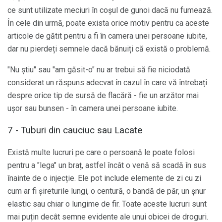
ce sunt utilizate meciuri în coșul de gunoi dacă nu fumează.
În cele din urmă, poate exista orice motiv pentru ca aceste
articole de gătit pentru a fi în camera unei persoane iubite,
dar nu pierdeți semnele dacă bănuiți că există o problemă.
"Nu știu" sau "am găsit-o" nu ar trebui să fie niciodată
considerat un răspuns adecvat în cazul în care vă întrebați
despre orice tip de sursă de flacără - fie un arzător mai
ușor sau bunsen - în camera unei persoane iubite.
7 - Tuburi din cauciuc sau Lacate
Există multe lucruri pe care o persoană le poate folosi
pentru a "lega" un braț, astfel încât o venă să scadă în sus
înainte de o injecție. Ele pot include elemente de zi cu zi
cum ar fi șireturile lungi, o centură, o bandă de păr, un șnur
elastic sau chiar o lungime de fir. Toate aceste lucruri sunt
mai puțin decât semne evidente ale unui obicei de droguri.