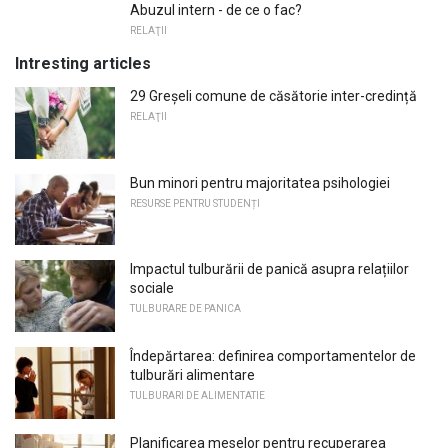
Abuzul intern - de ce o fac?
RELAŢII
Intresting articles
29 Greșeli comune de căsătorie inter-credință
RELAŢII
Bun minori pentru majoritatea psihologiei
RESURSE PENTRU STUDENȚI
Impactul tulburării de panică asupra relațiilor
sociale
TULBURARE DE PANICA
Îndepărtarea: definirea comportamentelor de
tulburări alimentare
TULBURARI DE ALIMENTATIE
Planificarea meselor pentru recuperarea