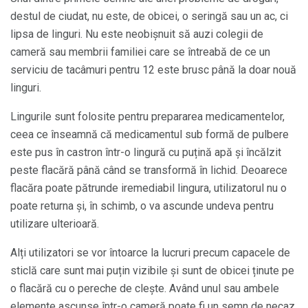
destul de ciudat, nu este, de obicei, o seringă sau un ac, ci
lipsa de linguri. Nu este neobișnuit să auzi colegii de
cameră sau membrii familiei care se întreabă de ce un
serviciu de tacâmuri pentru 12 este brusc până la doar nouă
linguri.
Lingurile sunt folosite pentru prepararea medicamentelor,
ceea ce înseamnă că medicamentul sub formă de pulbere
este pus în castron într-o lingură cu puțină apă și încălzit
peste flacără până când se transformă în lichid. Deoarece
flacăra poate pătrunde iremediabil lingura, utilizatorul nu o
poate returna și, în schimb, o va ascunde undeva pentru
utilizare ulterioară.
Alți utilizatori se vor întoarce la lucruri precum capacele de
sticlă care sunt mai puțin vizibile și sunt de obicei ținute pe
o flacără cu o pereche de clește. Având unul sau ambele
elemente ascunse într-o cameră poate fi un semn de necaz.