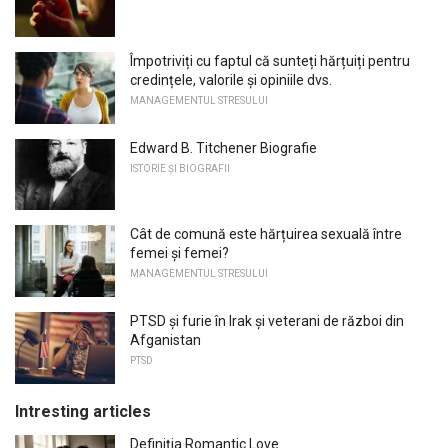
Împotriviți cu faptul că sunteți hărțuiți pentru
credințele, valorile și opiniile dvs.
MANAGEMENTUL STRESULUI
Edward B. Titchener Biografie
ISTORIE ȘI BIOGRAFII
Cât de comună este hărțuirea sexuală între
femei și femei?
MANAGEMENTUL STRESULUI
PTSD și furie în Irak și veterani de război din
Afganistan
PTSD
Intresting articles
Definiția Romantic Love