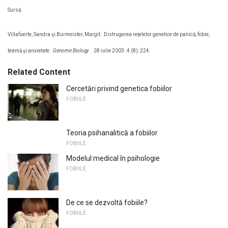
Sursă:
Villafuerte, Sandra și Burmeister, Margit.
Distrugerea rețelelor genetice de panică, fobie,
teamă și anxietate.
Genome Biology
.
28 iulie 2003. 4 (8): 224.
Related Content
Cercetări privind genetica fobiilor
FOBIILE
Teoria psihanalitică a fobiilor
FOBIILE
Modelul medical în psihologie
FOBIILE
De ce se dezvoltă fobiile?
FOBIILE