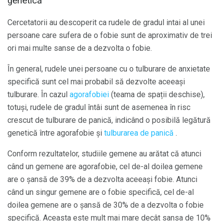
genetică
Cercetatorii au descoperit ca rudele de gradul intai al unei
persoane care sufera de o fobie sunt de aproximativ de trei
ori mai multe sanse de a dezvolta o fobie.
În general, rudele unei persoane cu o tulburare de anxietate
specifică sunt cel mai probabil să dezvolte aceeași
tulburare. În cazul
agorafobiei
(teama de spații deschise),
totuși, rudele de gradul întâi sunt de asemenea în risc
crescut de tulburare de panică, indicând o posibilă legătură
genetică între agorafobie și
tulburarea de panică
.
Conform rezultatelor, studiile gemene au arătat că atunci
când un gemene are agorafobie, cel de-al doilea gemene
are o șansă de 39% de a dezvolta aceeași fobie. Atunci
când un singur gemene are o fobie specifică, cel de-al
doilea gemene are o șansă de 30% de a dezvolta o fobie
specifică. Aceasta este mult mai mare decât sansa de 10%