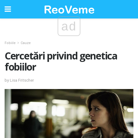
ad
Fobiile
Cauze
Cercetări privind genetica
fobiilor
by Lisa Fritscher