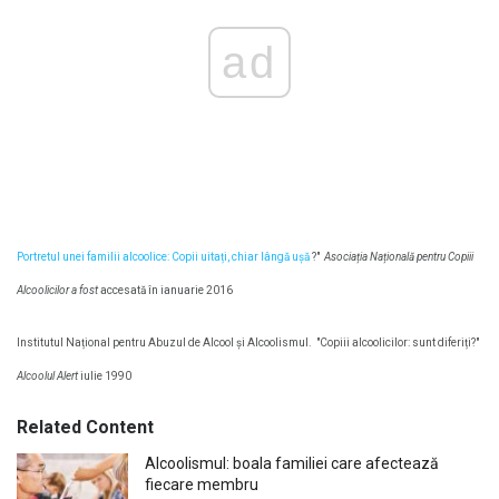
ad
Portretul unei familii alcoolice: Copii uitați, chiar lângă ușă
?"
Asociația Națională pentru Copiii
Alcoolicilor a fost
accesată în ianuarie 2016
Institutul Național pentru Abuzul de Alcool și Alcoolismul.
"Copiii alcoolicilor: sunt diferiți?"
Alcoolul Alert
iulie 1990
Related Content
Alcoolismul: boala familiei care afectează
fiecare membru