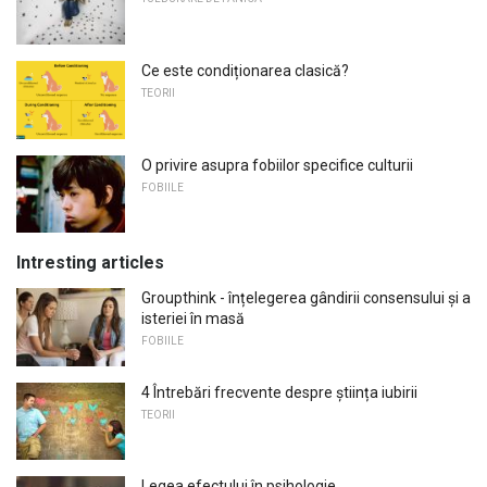
Ce este condiționarea clasică?
TEORII
O privire asupra fobiilor specifice culturii
FOBIILE
Intresting articles
Groupthink - înțelegerea gândirii consensului și a
isteriei în masă
FOBIILE
4 Întrebări frecvente despre știința iubirii
TEORII
Legea efectului în psihologie