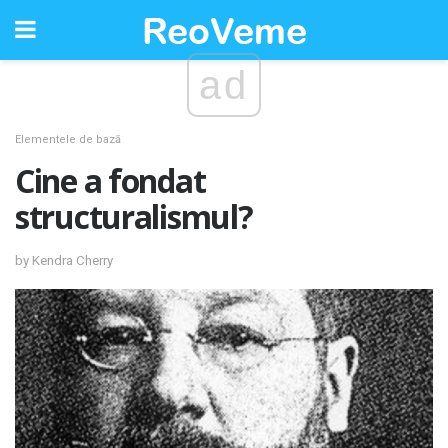
ad
Elementele de bază
Cine a fondat
structuralismul?
by Kendra Cherry