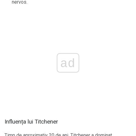
nervos.
ad
Influența lui Titchener
Timp de aproximativ 20 de ani, Titchener a dominat