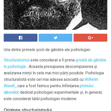
Una dintre primele școli de gândire ale psihologiei
Structuralismul
este considerat a fi prima
școală de gândire
în psihologie
. Aceasta presupunea descompunerea și
analizarea minții în cele mai mici părți posibile. Psihologia
structuralistă este cel mai adesea asociată cu
Wilhelm
Wundt
, care a fost faimos pentru înființarea
primului
laborator
dedicat psihologiei experimentale și, în general,
este considerat tatăl psihologiei moderne.
Originea structurismului