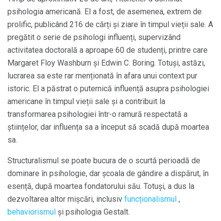
psihologia americană. El a fost, de asemenea, extrem de
prolific, publicând 216 de cărți și ziare în timpul vieții sale. A
pregătit o serie de psihologi influenți, supervizând
activitatea doctorală a aproape 60 de studenți, printre care
Margaret Floy Washburn și Edwin C. Boring. Totuși, astăzi,
lucrarea sa este rar menționată în afara unui context pur
istoric. El a păstrat o puternică influență asupra psihologiei
americane în timpul vieții sale și a contribuit la
transformarea psihologiei într-o ramură respectată a
științelor, dar influența sa a început să scadă după moartea
sa.
Structuralismul se poate bucura de o scurtă perioadă de
dominare în psihologie, dar școala de gândire a dispărut, în
esență, după moartea fondatorului său. Totuși, a dus la
dezvoltarea altor mișcări, inclusiv
funcționalismul
,
behaviorismul
și psihologia Gestalt.