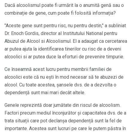
Dacă alcoolismul poate fi urmărit la o anumită genă sau o
combinație de gene, cum poate fi folosită informația?
"Aceste gene sunt pentru risc, nu pentru destin," a subliniat
Dr. Enoch Gordis, director al Institutului National pentru
Abuzul de Alcool si Alcoolismul. El a adaugat ca cercetarea
ar putea ajuta la identificarea tinerilor cu risc de a deveni
alcoolici si ar putea duce la eforturi de prevenire timpurie.
Ce înseamnă acest lucru pentru membrii familiei de
alcoolici este că nu ești în mod necesar să te abuzezi de
alcool. Cu toate acestea, șansele dvs. de a dezvolta o
dependență sunt mai mari decât altele.
Genele reprezintă doar jumătate din riscul de alcoolism.
Factori precum mediul înconjurător și capacitatea dvs. de a
trata situații care pot declanșa dependență sunt la fel de
importante. Acestea sunt lucruri pe care le putem păstra în