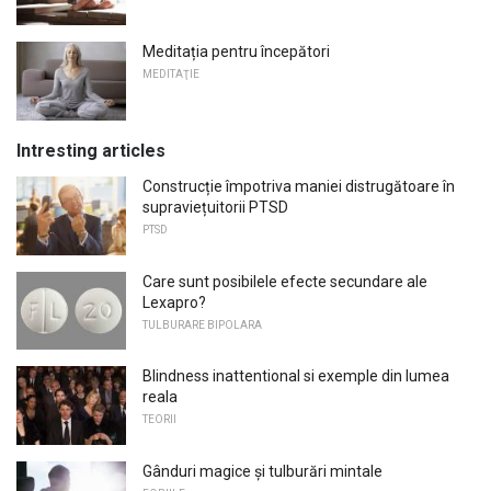
Meditația pentru începători
MEDITAŢIE
Intresting articles
Construcție împotriva maniei distrugătoare în
supraviețuitorii PTSD
PTSD
Care sunt posibilele efecte secundare ale
Lexapro?
TULBURARE BIPOLARA
Blindness inattentional si exemple din lumea
reala
TEORII
Gânduri magice și tulburări mintale