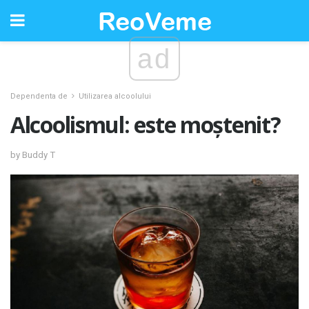
ad
Dependenta de
Utilizarea alcoolului
Alcoolismul: este moștenit?
by Buddy T