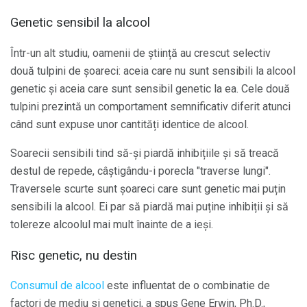
Genetic sensibil la alcool
Într-un alt studiu, oamenii de știință au crescut selectiv
două tulpini de șoareci: aceia care nu sunt sensibili la alcool
genetic și aceia care sunt sensibil genetic la ea. Cele două
tulpini prezintă un comportament semnificativ diferit atunci
când sunt expuse unor cantități identice de alcool.
Soarecii sensibili tind să-și piardă inhibițiile și să treacă
destul de repede, câștigându-i porecla "traverse lungi".
Traversele scurte sunt șoareci care sunt genetic mai puțin
sensibili la alcool. Ei par să piardă mai puține inhibiții și să
tolereze alcoolul mai mult înainte de a ieși.
Risc genetic, nu destin
Consumul de alcool
este influentat de o combinatie de
factori de mediu si genetici, a spus Gene Erwin, Ph.D.,